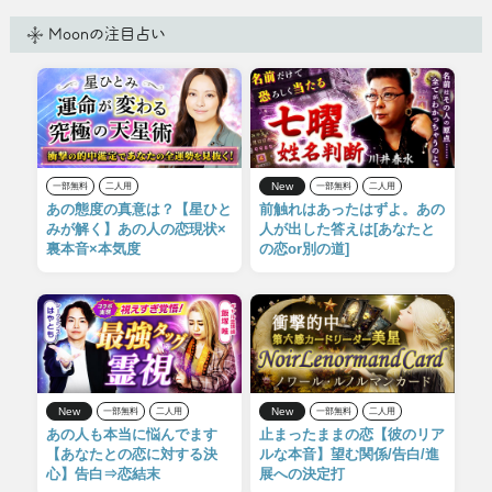
Moonの注目占い
New
一部無料
二人用
一部無料
二人用
あの態度の真意は？【星ひと
前触れはあったはずよ。あの
みが解く】あの人の恋現状×
人が出した答えは[あなたと
裏本音×本気度
の恋or別の道]
New
New
一部無料
二人用
一部無料
二人用
あの人も本当に悩んでます
止まったままの恋【彼のリア
【あなたとの恋に対する決
ルな本音】望む関係/告白/進
心】告白⇒恋結末
展への決定打