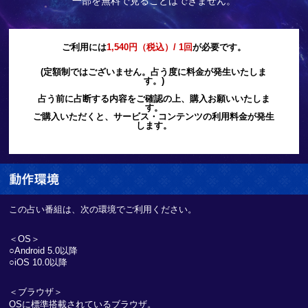
一部を無料で見ることはできません。
ご利用には
1,540円（税込）/ 1回
が必要です。
(定額制ではございません。占う度に料金が発生いたしま
す。)
占う前に占断する内容をご確認の上、購入お願いいたしま
す。
ご購入いただくと、サービス・コンテンツの利用料金が発生
します。
この占い番組は、次の環境でご利用ください。
＜OS＞
○Android 5.0以降
○iOS 10.0以降
＜ブラウザ＞
OSに標準搭載されているブラウザ。