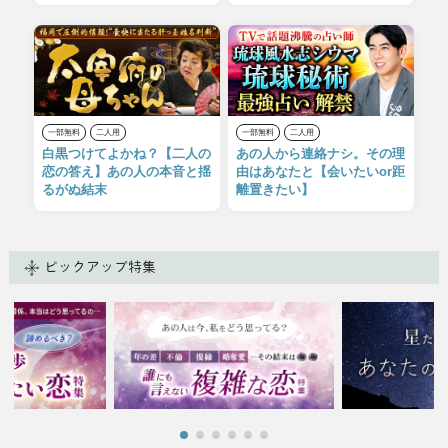
一部無料
二人用
一部無料
二人用
白黒つけてよかね？【二人の
あの人から連絡ナシ。その理
恋の答え】あの人の本音と揺
由はあなたと【会いたいor距
るがぬ結末
離置きたい】
ピックアップ特集