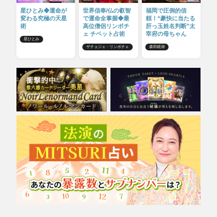
星ひとみ◆運命が
世界信奉/仏の叡智
福岡で圧倒的信
変わる究極の天星
で運命全掌握◆最
頼！“豪快に当たる
術
高位僧侶リンポチ
肝っ玉姓名判断”太
ェ チベット占術
宰府の母ちゃん
星ひとみ
ザチョジェ・リンポチェ
森田鏡湖