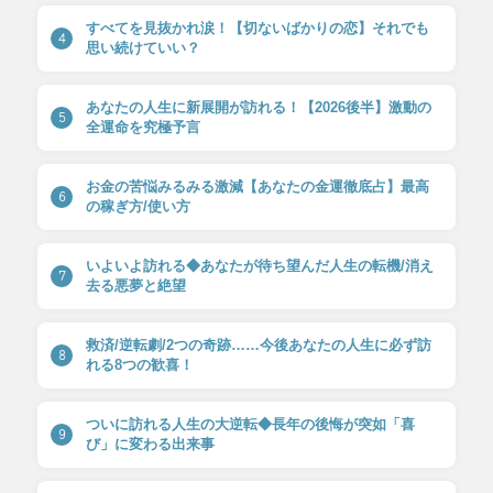
すべてを見抜かれ涙！【切ないばかりの恋】それでも
4
思い続けていい？
あなたの人生に新展開が訪れる！【2026後半】激動の
5
全運命を究極予言
お金の苦悩みるみる激減【あなたの金運徹底占】最高
6
の稼ぎ方/使い方
いよいよ訪れる◆あなたが待ち望んだ人生の転機/消え
7
去る悪夢と絶望
救済/逆転劇/2つの奇跡……今後あなたの人生に必ず訪
8
れる8つの歓喜！
ついに訪れる人生の大逆転◆長年の後悔が突如「喜
9
び」に変わる出来事