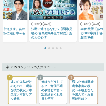
用
一部無料
二人用
一部無料
二人用
めに伝えます。あの
決断に迷うあなたへ【展開/見
本音/欲望【あの
密かに進行中orも
極め/告白結果◆全て解説】あ
る8000字録】秘
の人の心情
願望/決断
このコンテンツの人気メニュー
1
2
3
彼の心は私だけ
彼は今どうして
恋した彼は既婚
のもの？ 曖昧
る？ 音信不通
者◆家庭の状
な彼の状況／本
の事情と本音〜
況〜今後あなた
気度／本音リア
次連絡をくれる
を選んでくれる
ル透視
日も予言
可能性は？