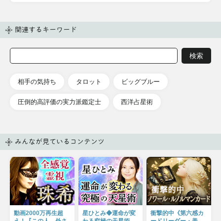
関連するキーワード
相手の気持ち
タロット
ビッグブルー
圧倒的高評価の実力派鑑定士
西洋占星術
みんなが見ているコンテンツ
動画2000万再生超
星ひとみ◆運命が変
衝撃的中《第六感カ