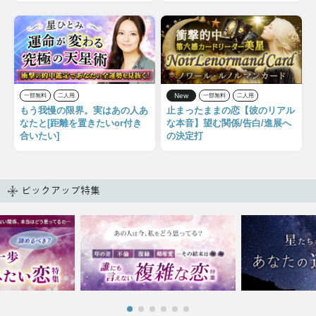
New
一部無料
二人用
一部無料
二人用
もう我慢の限界。実はあの人あ
止まったままの恋【彼のリアル
なたと[距離を置きたいor付き
な本音】望む関係/告白/進展へ
合いたい]
の決定打
ピックアップ特集