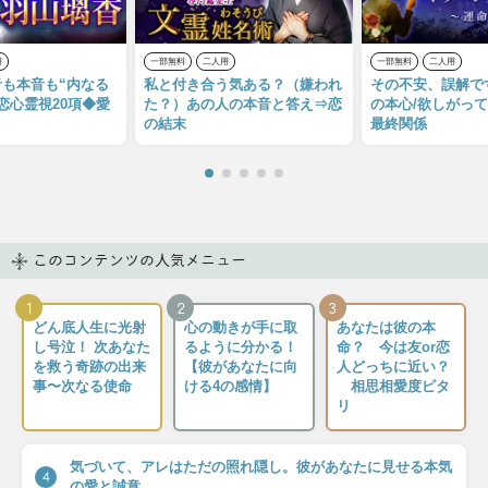
用
一部無料
二人用
一部無料
二人用
も本音も“内なる
私と付き合う気ある？（嫌われ
その不安、誤解で
恋心霊視20項◆愛
た？）あの人の本音と答え⇒恋
の本心/欲しがっ
の結末
最終関係
このコンテンツの人気メニュー
1
2
3
どん底人生に光射
心の動きが手に取
あなたは彼の本
し号泣！ 次あなた
るように分かる！
命？ 今は友or恋
を救う奇跡の出来
【彼があなたに向
人どっちに近い？
事〜次なる使命
ける4の感情】
相思相愛度ピタ
リ
気づいて、アレはただの照れ隠し。彼があなたに見せる本気
4
の愛と誠意