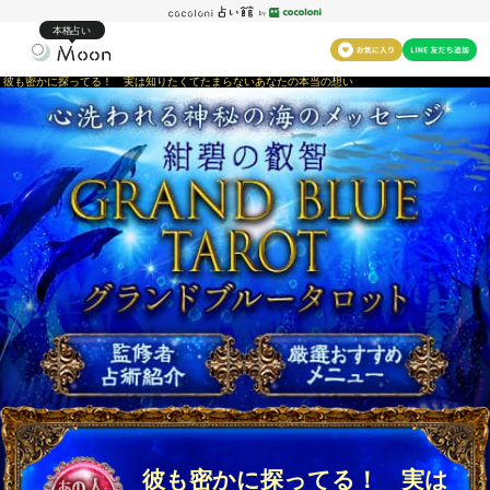
本格占い
彼も密かに探ってる！ 実は知りたくてたまらないあなたの本当の想い
彼も密かに探ってる！ 実は