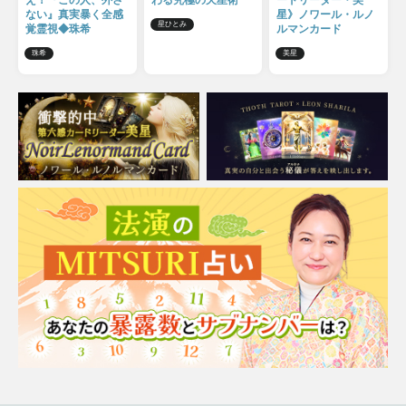
え！『この人、外さ
わる究極の天星術
ードリーダー・美
ない』真実暴く全感
星》ノワール・ルノ
星ひとみ
覚霊視◆珠希
ルマンカード
珠希
美星