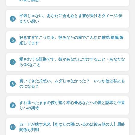
平気じゃない。あなたに会えぬとき彼が受けるダメージ/伝
5
えたい想い
好きすぎてこうなる。彼あなたの前でこんなに動揺/葛藤/嫉
6
妬してます
愛されてる証拠です。彼があなたにだけすること・あなたな
7
らOKなこと
貫いてきた片想い、ムダじゃなかった？ いつか彼は私のも
8
のになる？
すれ違ったままの彼が抱く本心◆あなたへの愛と謝罪と仲直
9
りへの期待
カードが映す未来【あなたの隣にいるのは彼or他の人】最終
10
関係も判明