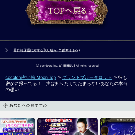
著作権保護に対する取り組み (外部サイトへ)
(c) comdoors,Inc. (c) BIGBLUE All rights reserved.
cocoloni占い館 Moon Top
>
グランドブルータロット
> 彼も
密かに探ってる！ 実は知りたくてたまらないあなたの本当
の想い
あなたへのおすすめ