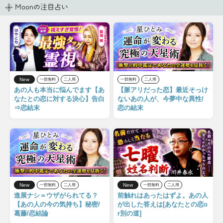
Moonの注目占い
New
一部無料
二人用
一部無料
二人用
あの人も本当に悩んでます【あ
【脈アリだった恋】最近そっけ
なたとの恋に対する決心】告白
ないあの人が、今夢中な異性/
⇒恋結末
恋の結末
New
New
一部無料
二人用
一部無料
二人用
進展ナシ＝ウザがられてる？
前触れはあったはずよ。あの人
【あの人の今の気持ち】秘密/
が出した答えは[あなたとの恋o
葛藤/恋結論
r別の道]