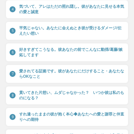
気づいて、アレはただの照れ隠し。彼があなたに見せる本気
4
の愛と誠意
平気じゃない。あなたに会えぬとき彼が受けるダメージ/伝
5
えたい想い
好きすぎてこうなる。彼あなたの前でこんなに動揺/葛藤/嫉
6
妬してます
愛されてる証拠です。彼があなたにだけすること・あなたな
7
らOKなこと
貫いてきた片想い、ムダじゃなかった？ いつか彼は私のも
8
のになる？
すれ違ったままの彼が抱く本心◆あなたへの愛と謝罪と仲直
9
りへの期待