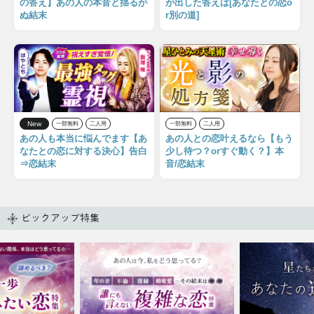
の答え】あの人の本音と揺るが
が出した答えは[あなたとの恋o
ぬ結末
r別の道]
New
一部無料
二人用
一部無料
二人用
あの人も本当に悩んでます【あ
あの人との恋叶えるなら【もう
なたとの恋に対する決心】告白
少し待つ？orすぐ動く？】本
⇒恋結末
音/恋結末
ピックアップ特集