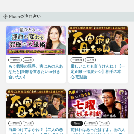
Moonの注目占い
一部無料
二人用
一部無料
二人用
もう我慢の限界。実はあの人あ
厳しいことも言うけんね！【一
なたと[距離を置きたいor付き
定距離⇒進展ナシ】相手の本
合いたい]
心/恋結論
New
一部無料
二人用
一部無料
二人用
白黒つけてよかね？【二人の恋
前触れはあったはずよ。あの人