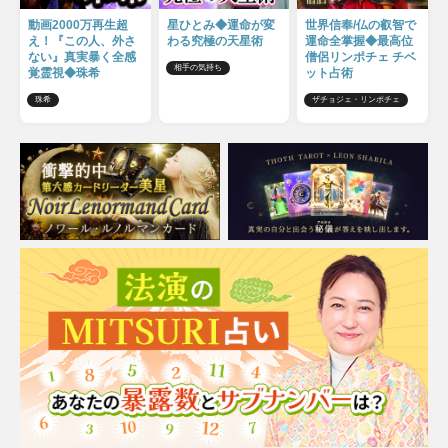
動画2000万再生超
星ひとみ◆運命が変
世界信奉/仏の叡智で
え！『この人、外さ
わる究極の天星術
運命全掌握◆最高位
ない』真実暴く全感
僧侶リンポチェ チベ
相手の気持ち
覚霊視◆珠希
ット占術
珠希
ザチョジェ・リンポチェ