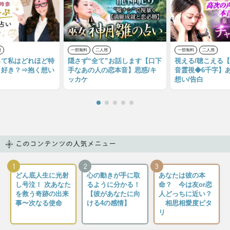
用
一部無料
二人用
一部無料
二人用
って私はどれほど特
隠さず“全て”お話します【口下
視える/聴こえる
 好き？⇒抱く想い
手なあの人の恋本音】思惑/キ
音霊視◆6千字】
ッカケ
想い/告白
このコンテンツの人気メニュー
1
2
3
どん底人生に光射
心の動きが手に取
あなたは彼の本
し号泣！ 次あなた
るように分かる！
命？ 今は友or恋
を救う奇跡の出来
【彼があなたに向
人どっちに近い？
事〜次なる使命
ける4の感情】
相思相愛度ピタ
リ