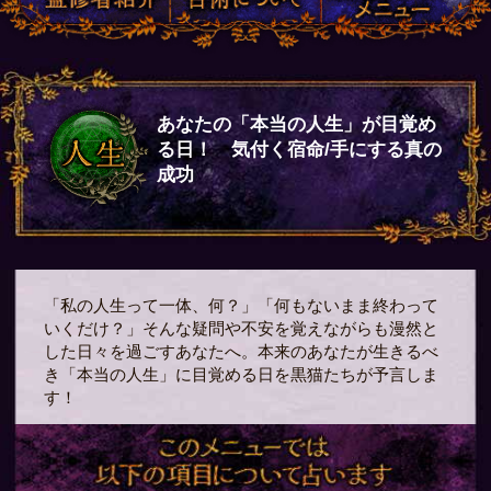
あなたの「本当の人生」が目覚め
る日！ 気付く宿命/手にする真の
成功
「私の人生って一体、何？」「何もないまま終わって
いくだけ？」そんな疑問や不安を覚えながらも漫然と
した日々を過ごすあなたへ。本来のあなたが生きるべ
き「本当の人生」に目覚める日を黒猫たちが予言しま
す！