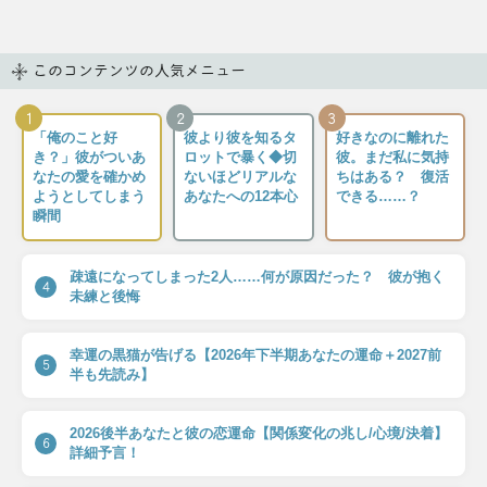
このコンテンツの人気メニュー
1
2
3
「俺のこと好
彼より彼を知るタ
好きなのに離れた
き？」彼がついあ
ロットで暴く◆切
彼。まだ私に気持
なたの愛を確かめ
ないほどリアルな
ちはある？ 復活
ようとしてしまう
あなたへの12本心
できる……？
瞬間
疎遠になってしまった2人……何が原因だった？ 彼が抱く
4
未練と後悔
幸運の黒猫が告げる【2026年下半期あなたの運命＋2027前
5
半も先読み】
2026後半あなたと彼の恋運命【関係変化の兆し/心境/決着】
6
詳細予言！