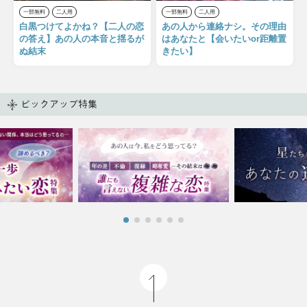
一部無料
二人用
一部無料
二人用
白黒つけてよかね？【二人の恋
あの人から連絡ナシ。その理由
の答え】あの人の本音と揺るが
はあなたと【会いたいor距離置
ぬ結末
きたい】
ピックアップ特集