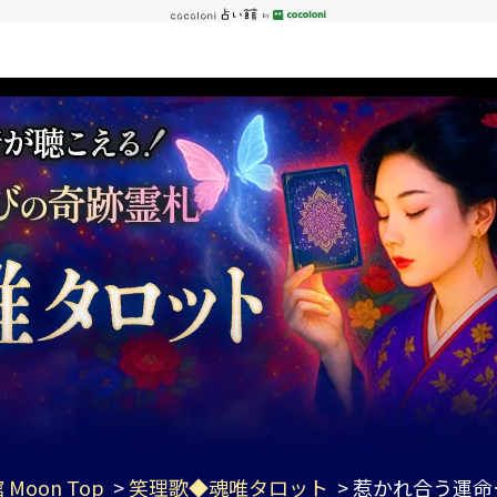
 Moon Top
>
笑理歌◆魂唯タロット
> 惹かれ合う運