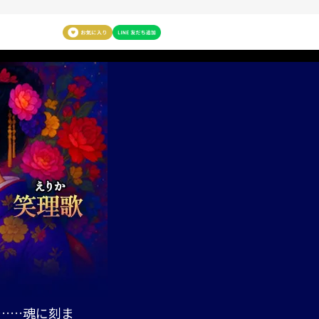
命……魂に刻ま