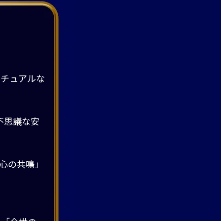
リチュアルな
不思議な安
心の共鳴」