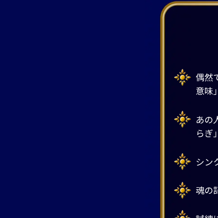
偶然
意味
あの
らぎ
シン
魂の