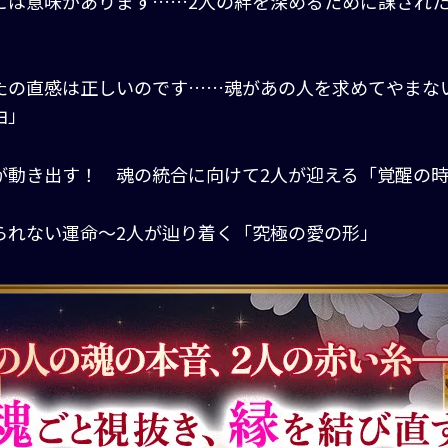
には意味があります……2人の絆を深めるために課され
」
たの直感は正しいのです……魂があの人を求めてやまな
由」
が動き出す！ 魂の統合に向けて2人が迎える「覚醒の
られない運命～2人が辿り着く「究極の愛の形」