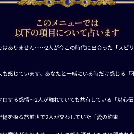
ではありません……2人が今この時代に出会った「スピ
」
人も感じています。あなたと一緒にいる時だけ感じる「
」
クロする感情～2人が離れていても共有している「以心伝
記憶を探る旅――前世で2人が交わしていた「愛の約束」