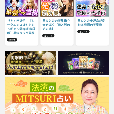
視えすぎ覚悟！【シ
星ひとみの天星術◇
星ひとみ◆運命が変
ークエンスはやとも
幸せ導く【光と影の
わる究極の天星術
×ギャル霊媒師 飯塚
処方箋】
星ひとみ
唯】最強タッグ霊視
星ひとみ
飯塚唯