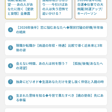
望……あの人があ
り……今引けばあ
合運◆仕事での大
なたに抱く【愛欲
の人は失う恐怖で
飛躍/財運アップ/
と妄想】全暴露
追いかける？
キーパーソン
【2026年後半】恋に悩むあなたへ◆現状打破の好機/半年後
4
の結末
現職か転職か【両道の年収・待遇】比較で導く近未来と3年
5
後の姿
会えない時間、あの人は何を想う？ 【孤独/後悔/あなたへ
6
の渇望】
独身にピリオド◆生涯あなただけを愛し抜く伴侶と入籍の時
7
生まれた意味を知る◆今世で果たすべき【魂の使命】先にあ
8
る幸福