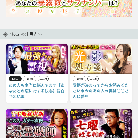
Moonの注目占い
New
一部無料
二人用
一部無料
二人用
あの人も本当に悩んでます【あ
覚悟が決まってからお読みくだ
なたとの恋に対する決心】告白
さい◆今のあの人⇒実は○○さ
⇒恋結末
んに夢中