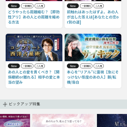
New
New
一部無料
二人用
一部無料
二人用
どうやったら距離縮む？【即効
前触れはあったはずよ。あの人
性アリ】あの人との距離を縮め
が出した答えは[あなたとの恋o
る方法
r別の道]
New
New
一部無料
二人用
一部無料
二人用
あの人との愛を貫くべき？【関
本心を“リアル”に霊視【急にそ
係継続or離れる】相手の愛と本
っけない態度のあの人】脈/転
当の望み
機/告白
ピックアップ特集