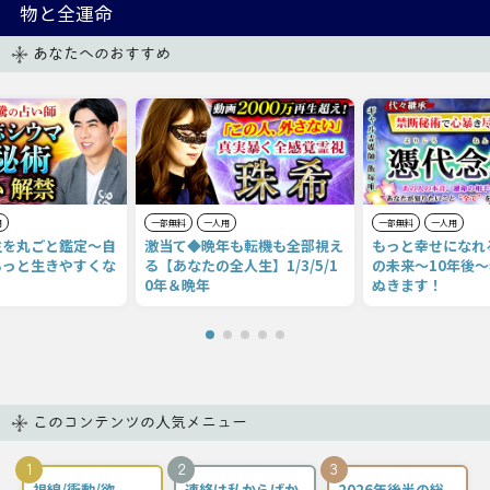
物と全運命
あなたへのおすすめ
用
一部無料
一人用
一部無料
一人用
生を丸ごと鑑定〜自
激当て◆晩年も転機も全部視え
もっと幸せになれ
もっと生きやすくな
る【あなたの全人生】1/3/5/1
の未来〜10年後
0年＆晩年
ぬきます！
このコンテンツの人気メニュー
1
2
3
視線/衝動/欲
連絡は私からばか
2026年後半の総