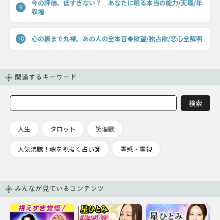
今の評価、低すぎない？ あなたに眠る本当の能力/天職/年
9
収増
心の裏まで丸裸。あの人の全本音◆欲望/独占欲/恋心全解明
10
関連するキーワード
人生
タロット
笑理歌
人気沸騰！魂を視抜く占い師
霊感・霊視
みんなが見ているコンテンツ