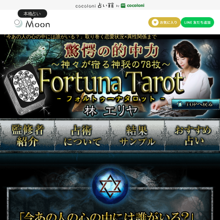
本格占い
「今あの人の心の中には誰がいる？」取り巻く恋愛状況×異性関係まで