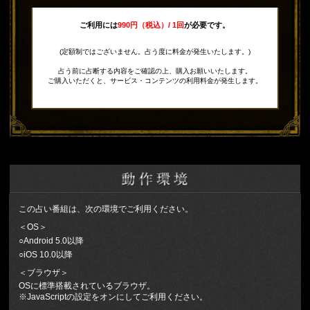
ご利用には
990円（税込）/ 1回
が必要です。
(定額制ではございません。占う度に料金が発生いたします。)
占う前に占断する内容をご確認の上、購入お願いいたします。
ご購入いただくと、サービス・コンテンツの利用料金が発生します。
この占い番組は、次の環境でご利用ください。
＜OS＞
○Android 5.0以降
○iOS 10.0以降
＜ブラウザ＞
OSに標準搭載されているブラウザ。
※JavaScriptの設定をオンにしてご利用ください。