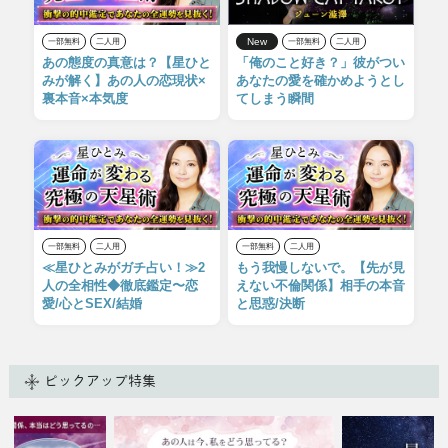
New
一部無料
二人用
一部無料
二人用
あの態度の真意は？【星ひと
「俺のこと好き？」彼がつい
みが解く】あの人の恋現状×
あなたの愛を確かめようとし
裏本音×本気度
てしまう瞬間
一部無料
二人用
一部無料
二人用
≪星ひとみがガチ占い！≫2
もう我慢しないで。【先が見
人の全相性◆徹底鑑定〜恋
えない不倫関係】相手の本音
愛/心とSEX/結婚
と思惑/決断
ピックアップ特集