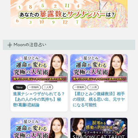
Moonの注目占い
New
一部無料
二人用
一部無料
二人用
進展ナシ＝ウザがられてる？
【星ひとみ◇復縁救済】相手
【あの人の今の気持ち】秘
の現状、残る思い出、元サヤ
密/葛藤/恋結論
になる可能性