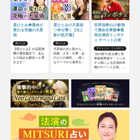
星ひとみ◆運命が
星ひとみの天星術
世界信奉/仏の叡智
変わる究極の天星
◇幸せ導く【光と
で運命全掌握◆最
術
影の処方箋】
高位僧侶リンポチ
ェ チベット占術
星ひとみ
星ひとみ
ザチョジェ・リンポチェ
【星ひとみ】が話題沸
天星術の光と影から、
騰の運命鑑定で、あな
結婚・人生・仕事・あ
“法の師”の名を継ぐ世
たの悩みを解決へと導
の人との相性……様々
界級指導者ザ・リンポ
きます！
なテーマから真実を導
チェ師による圧倒的本
きます！ 今からでも
物のチベット占術。他
遅くはありません。さ
の占いとは一線を画す
らに運命を切り開き、
チベット占術の極意を
幸せな未来を手に入れ
お伝えしましょう。
ましょう。