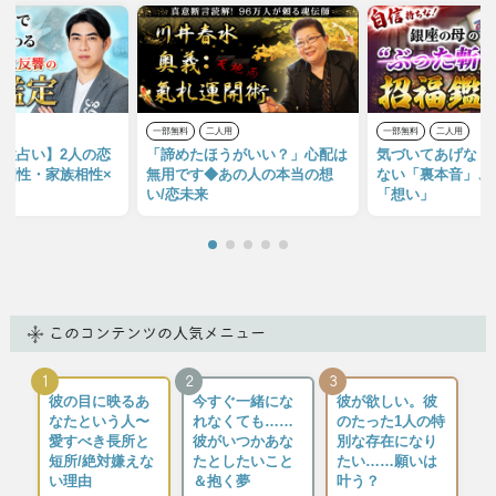
用
一部無料
二人用
一部無料
二人用
性占い】2人の恋
「諦めたほうがいい？」心配は
気づいてあげな！
相性・家族相性×
無用です◆あの人の本当の想
ない「裏本音」、
い/恋未来
「想い」
このコンテンツの人気メニュー
1
2
3
彼の目に映るあ
今すぐ一緒にな
彼が欲しい。彼
なたという人〜
れなくても……
のたった1人の特
愛すべき長所と
彼がいつかあな
別な存在になり
短所/絶対嫌えな
たとしたいこと
たい……願いは
い理由
＆抱く夢
叶う？