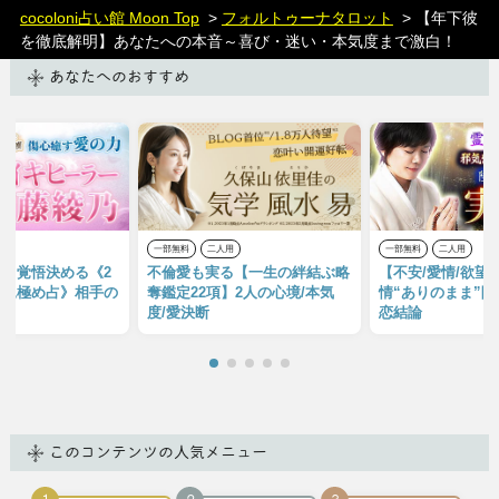
cocoloni占い館 Moon Top
>
フォルトゥーナタロット
> 【年下彼
を徹底解明】あなたへの本音～喜び・迷い・本気度まで激白！
あなたへのおすすめ
用
一部無料
二人用
一部無料
二人用
日覚悟決める《2
不倫愛も実る【一生の絆結ぶ略
【不安/愛情/欲望
終見極め占》相手の
奪鑑定22項】2人の心境/本気
情“ありのまま”降
度/愛決断
恋結論
このコンテンツの人気メニュー