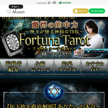
本格占い
【年下彼を徹底解明】あなたへの本音～喜び・迷い・本気度まで激白！