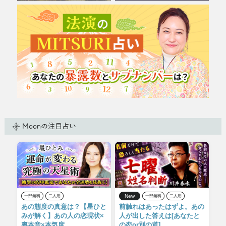
Moonの注目占い
New
一部無料
二人用
一部無料
二人用
あの態度の真意は？【星ひと
前触れはあったはずよ。あの
みが解く】あの人の恋現状×
人が出した答えは[あなたと
裏本音×本気度
の恋or別の道]