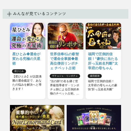
みんなが見ているコンテンツ
星ひとみ◆運命が
世界信奉/仏の叡智
福岡で圧倒的信
変わる究極の天星
で運命全掌握◆最
頼！“豪快に当たる
術
高位僧侶リンポチ
肝っ玉姓名判断”太
ェ チベット占術
宰府の母ちゃん
星ひとみ
ザチョジェ・リンポチェ
森田鏡湖
【星ひとみ】が話題沸
騰の運命鑑定で、あな
“法の師”の名を継ぐ世
福岡で圧倒的信頼！
たの悩みを解決へと導
界級指導者ザ・リンポ
太宰府の母ちゃんの豪
きます！
チェ師による圧倒的本
快“肝っ玉姓名判断”
物のチベット占術。他
の占いとは一線を画す
チベット占術の極意を
お伝えしましょう。