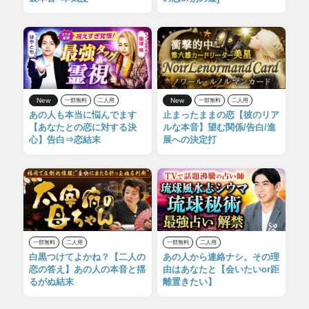
New
New
一部無料
二人用
一部無料
二人用
あの人も本当に悩んでます
止まったままの恋【彼のリア
【あなたとの恋に対する決
ルな本音】望む関係/告白/進
心】告白⇒恋結末
展への決定打
一部無料
二人用
一部無料
二人用
白黒つけてよかね？【二人の
あの人から連絡ナシ。その理
恋の答え】あの人の本音と揺
由はあなたと【会いたいor距
るがぬ結末
離置きたい】