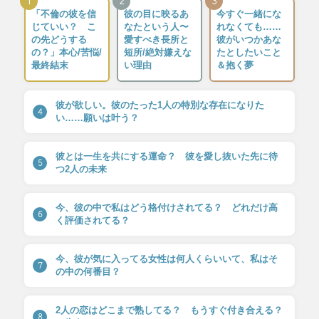
1
2
3
「不倫の彼を信
彼の目に映るあ
今すぐ一緒にな
じていい？ こ
なたという人〜
れなくても……
の先どうする
愛すべき長所と
彼がいつかあな
の？」本心/苦悩/
短所/絶対嫌えな
たとしたいこと
最終結末
い理由
＆抱く夢
彼が欲しい。彼のたった1人の特別な存在になりた
4
い……願いは叶う？
彼とは一生を共にする運命？ 彼を愛し抜いた先に待
5
つ2人の未来
今、彼の中で私はどう格付けされてる？ どれだけ高
6
く評価されてる？
今、彼が気に入ってる女性は何人くらいいて、私はそ
7
の中の何番目？
2人の恋はどこまで熟してる？ もうすぐ付き合える？
8