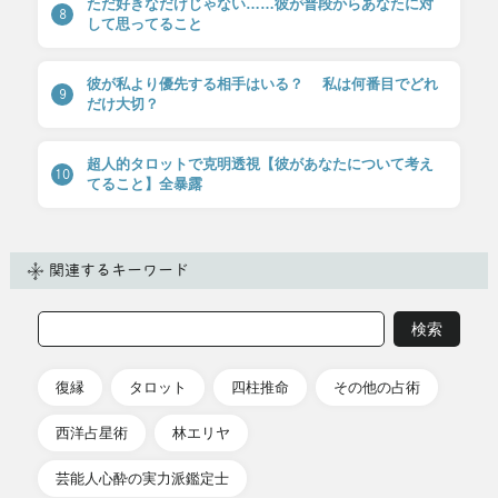
ただ好きなだけじゃない……彼が普段からあなたに対
8
して思ってること
彼が私より優先する相手はいる？ 私は何番目でどれ
9
だけ大切？
超人的タロットで克明透視【彼があなたについて考え
10
てること】全暴露
関連するキーワード
復縁
タロット
四柱推命
その他の占術
西洋占星術
林エリヤ
芸能人心酔の実力派鑑定士