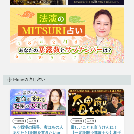
現！
Moonの注目占い
一部無料
二人用
一部無料
二人用
もう我慢の限界。実はあの人
厳しいことも言うけんね！
あなたと[距離を置きたいor
【一定距離⇒進展ナシ】相手