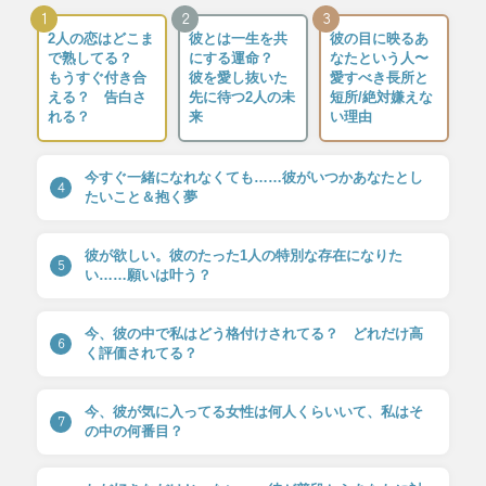
1
2
3
2人の恋はどこま
彼とは一生を共
彼の目に映るあ
で熟してる？
にする運命？
なたという人〜
もうすぐ付き合
彼を愛し抜いた
愛すべき長所と
える？ 告白さ
先に待つ2人の未
短所/絶対嫌えな
れる？
来
い理由
今すぐ一緒になれなくても……彼がいつかあなたとし
4
たいこと＆抱く夢
彼が欲しい。彼のたった1人の特別な存在になりた
5
い……願いは叶う？
今、彼の中で私はどう格付けされてる？ どれだけ高
6
く評価されてる？
今、彼が気に入ってる女性は何人くらいいて、私はそ
7
の中の何番目？