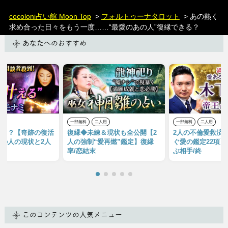
cocoloni占い館 Moon Top
>
フォルトゥーナタロット
> あの熱く
求め合った日々をもう一度……“最愛のあの人”復縁できる？
あなたへのおすすめ
用
一部無料
二人用
一部無料
二人用
いる？【奇跡の復活
復縁◆未練＆現状も全公開【2
2人の不倫愛救済
の人の現状と2人
人の強制“愛再燃”鑑定】復縁
ぐ愛の鑑定22項】
率/恋結末
ぶ相手/終
このコンテンツの人気メニュー