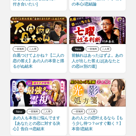
付き合いたい]
の本心/恋結論
New
一部無料
二人用
一部無料
二人用
白黒つけてよかね？【二人の
前触れはあったはずよ。あの
恋の答え】あの人の本音と揺
人が出した答えは[あなたと
るがぬ結末
の恋or別の道]
New
一部無料
二人用
一部無料
二人用
あの人も本当に悩んでます
あの人との恋叶えるなら【も
【あなたとの恋に対する決
う少し待つ？orすぐ動く？】
心】告白⇒恋結末
本音/恋結末