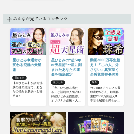
みんなが見ているコンテンツ
星ひとみ◆運命が
星ひとみの“超Sup
動画2000万再生超
変わる究極の天星
er天星術”〜星に刻
え！『この人、外
術
まれたあなたの運
さない』真実暴く
命を徹底鑑定
全感覚霊視◆珠希
星ひとみ
星ひとみ
珠希
【星ひとみ】が話題沸
騰の運命鑑定で、あな
「今、いちばん当た
YouTubeチャンネル登
たの悩みを解決へと導
る」と話題の人気占い
録者数5万人、動画再
きます！
師星ひとみ全面監修。
生数2000万回超え!!
オリジナル占術・天星
本音も秘密も何もか
術をさらに深掘りした
も……触れてはいけな
特別な占い超Super天
い部分までズバッと暴
星術が登場！ TV番組
いてしまう全感覚霊視
でも話題の『◯◯の
をご体感下さい。
星』やプライベートな
面を見る『裏天星』
他、複数の観点から占
う詳細な天星術を再