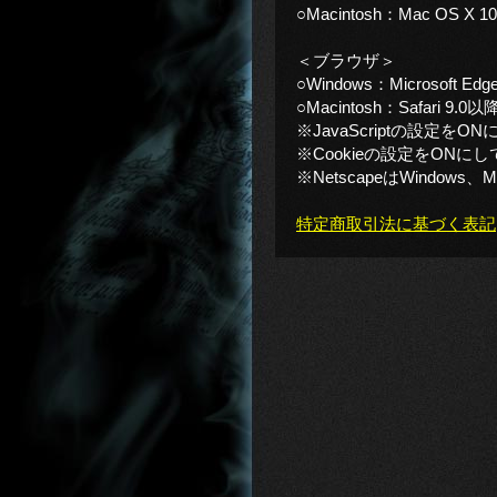
○Macintosh：Mac OS X 1
＜ブラウザ＞
○Windows：Microsof
○Macintosh：Safar
※JavaScriptの設定を
※Cookieの設定をONに
※NetscapeはWindows
特定商取引法に基づく表記