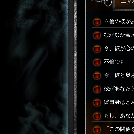
不倫の彼が
なかなか会
今、彼が心
不倫でも…
今、彼と奥
彼があなた
彼自身はど
もし、あな
「この関係