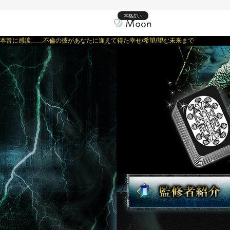
本格占い
本音に感涙……不倫の彼があなたに逢えて得た幸せ/希望/望む未来まで