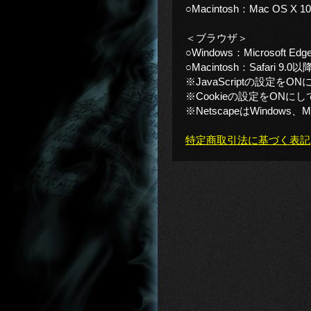
○Macintosh：Mac OS X 1
＜ブラウザ＞
○Windows：Microsof
○Macintosh：Safar
※JavaScriptの設定を
※Cookieの設定をONに
※NetscapeはWindows
特定商取引法に基づく表記