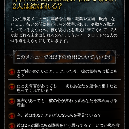
【女性限定メニュー】年齢や距離、職業や立場、既婚、な
ど……。彼との間に何かしらの障害があり、身動きが取れ
ないでいるあなたへ。彼があなたを迎えに来てくれて、2人
が結ばれる未来は訪れるのでしょうか？ タロットで2人の
辿る道を明らかにしていきます。
まず確かめたいこと……たった今、彼の気持ちは私にあ
る？
たとえ障害があっても……彼もあなたを運命の相手だと
思ってくれている？
障害があっても、彼の心が変わらずあなたを求め続ける
理由
今、彼はあなたとのどんな未来を夢見ている？
彼は2人の間にある障害をどう思ってる？ いつか私を救