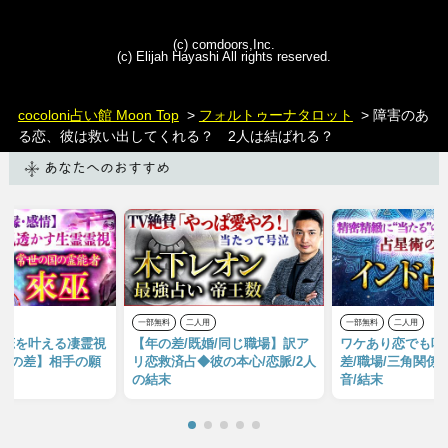
(c) comdoors,Inc.
(c) Elijah Hayashi All rights reserved.
cocoloni占い館 Moon Top
>
フォルトゥーナタロット
> 障害のあ
る恋、彼は救い出してくれる？ 2人は結ばれる？
あなたへのおすすめ
用
一部無料
二人用
一部無料
二人用
雑恋を叶える凄霊視
【年の差/既婚/同じ職場】訳ア
ワケあり恋でも叶
/年の差】相手の願
リ恋救済占◆彼の本心/恋脈/2人
差/職場/三角関係
の結末
音/結末