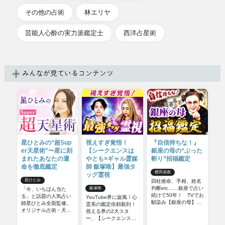
その他の占術
林エリヤ
芸能人心酔の実力派鑑定士
西洋占星術
みんなが見ているコンテンツ
星ひとみの“超Sup
視えすぎ覚悟！
『自信持ちな！』
er天星術”〜星に刻
【シークエンスは
銀座の母の“ぶった
まれたあなたの運
やとも×ギャル霊媒
斬り”招福鑑定
命を徹底鑑定
師 飯塚唯】最強タ
横田淑惠
ッグ霊視
星ひとみ
四柱推命、手相、姓名
判断etc……銀座で占い
飯塚唯
「今、いちばん当た
続けて50年！ TVでお
る」と話題の人気占い
YouTube界に旋風！心
馴染み【銀座の母】が
師星ひとみ全面監修。
霊系の鑑定依頼殺到！
長年の経験と熟練の鑑
オリジナル占術・天星
視える界の2大スタ
定で、あなたの運命を
術をさらに深掘りした
ー、【シークエンスは
ズバっと一刀両断！
特別な占い超Super天