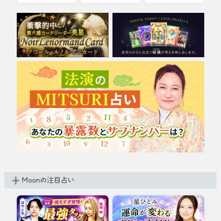
やとも】×【ギャル霊
星術が登場！ TV番組
媒師 飯塚唯】最強タッ
でも話題の『◯◯の
グによるW視点のコラ
星』やプライベートな
ボ霊視鑑定をリアルに
面を見る『裏天星』
再現！
他、複数の観点から占
う詳細な天星術を再
現！
Moonの注目占い