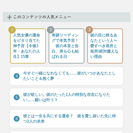
このコンテンツの人気メニュー
1
2
3
人気女優の運命
奇跡リーディン
彼の目に映るあ
をピタリ当てた
グで本気予言！
なたという人〜
神予言【今後3
彼の本音と告
愛すべき長所と
年・あなたの人
白、身も心も結
短所/絶対嫌えな
生】15章
ばれる日
い理由
今すぐ一緒になれなくても……彼がいつかあなたとし
4
たいこと＆抱く夢
彼が欲しい。彼のたった1人の特別な存在になりた
5
い……願いは叶う？
彼とは一生を共にする運命？ 彼を愛し抜いた先に待
6
つ2人の未来