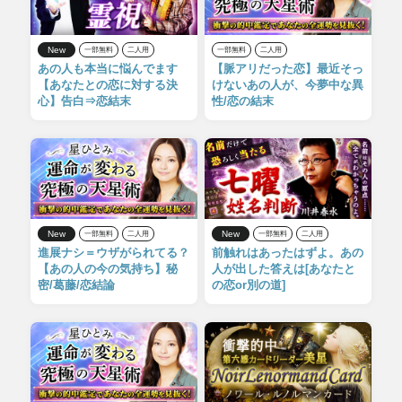
New
一部無料
二人用
一部無料
二人用
あの人も本当に悩んでます
【脈アリだった恋】最近そっ
【あなたとの恋に対する決
けないあの人が、今夢中な異
心】告白⇒恋結末
性/恋の結末
New
New
一部無料
二人用
一部無料
二人用
進展ナシ＝ウザがられてる？
前触れはあったはずよ。あの
【あの人の今の気持ち】秘
人が出した答えは[あなたと
密/葛藤/恋結論
の恋or別の道]