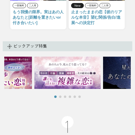
New
一部無料
二人用
一部無料
二人用
もう我慢の限界。実はあの人
止まったままの恋【彼のリア
あなたと[距離を置きたいor
ルな本音】望む関係/告白/進
付き合いたい]
展への決定打
ピックアップ特集