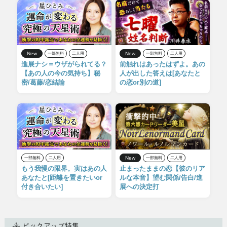
New
New
一部無料
二人用
一部無料
二人用
進展ナシ＝ウザがられてる？
前触れはあったはずよ。あの
【あの人の今の気持ち】秘
人が出した答えは[あなたと
密/葛藤/恋結論
の恋or別の道]
New
一部無料
二人用
一部無料
二人用
もう我慢の限界。実はあの人
止まったままの恋【彼のリア
あなたと[距離を置きたいor
ルな本音】望む関係/告白/進
付き合いたい]
展への決定打
ピックアップ特集