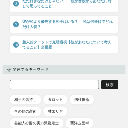
ただ好きなだけじゃない……彼が普段からあなたに対
8
して思ってること
彼が私より優先する相手はいる？ 私は何番目でどれ
9
だけ大切？
超人的タロットで克明透視【彼があなたについて考え
10
てること】全暴露
関連するキーワード
相手の気持ち
タロット
四柱推命
その他の占術
林エリヤ
芸能人心酔の実力派鑑定士
西洋占星術