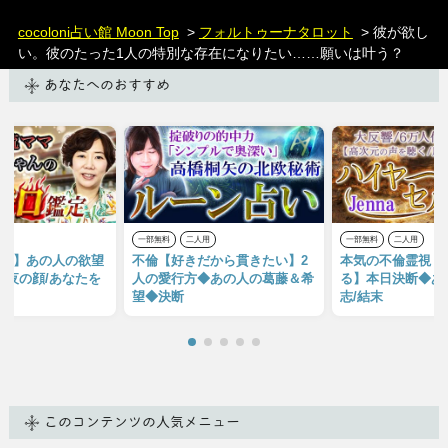
cocoloni占い館 Moon Top
>
フォルトゥーナタロット
> 彼が欲し
い。彼のたった1人の特別な存在になりたい……願いは叶う？
あなたへのおすすめ
用
一部無料
二人用
一部無料
二人用
X鑑定】あの人の欲望
不倫【好きだから貫きたい】2
本気の不倫霊視【
/夜の顔/あなたを
人の愛行方◆あの人の葛藤＆希
る】本日決断◆あ
望◆決断
志/結末
このコンテンツの人気メニュー