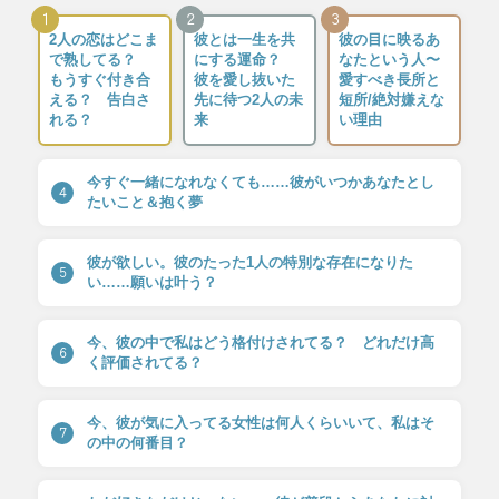
1
2
3
2人の恋はどこま
彼とは一生を共
彼の目に映るあ
で熟してる？
にする運命？
なたという人〜
もうすぐ付き合
彼を愛し抜いた
愛すべき長所と
える？ 告白さ
先に待つ2人の未
短所/絶対嫌えな
れる？
来
い理由
今すぐ一緒になれなくても……彼がいつかあなたとし
4
たいこと＆抱く夢
彼が欲しい。彼のたった1人の特別な存在になりた
5
い……願いは叶う？
今、彼の中で私はどう格付けされてる？ どれだけ高
6
く評価されてる？
今、彼が気に入ってる女性は何人くらいいて、私はそ
7
の中の何番目？