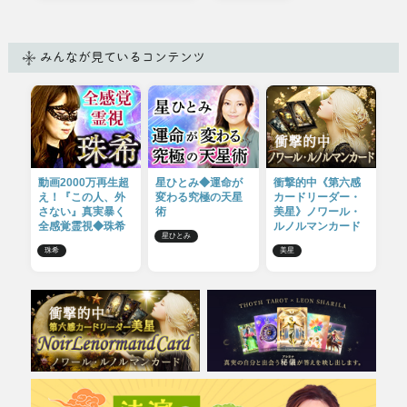
みんなが見ているコンテンツ
動画2000万再生超
星ひとみ◆運命が
衝撃的中《第六感
え！『この人、外
変わる究極の天星
カードリーダー・
さない』真実暴く
術
美星》ノワール・
全感覚霊視◆珠希
ルノルマンカード
星ひとみ
珠希
美星