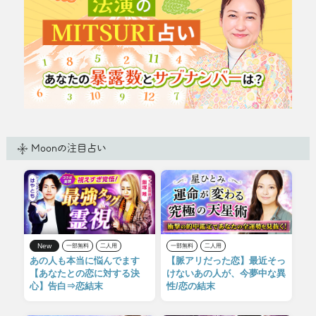
Moonの注目占い
New
一部無料
二人用
一部無料
二人用
あの人も本当に悩んでます
【脈アリだった恋】最近そっ
【あなたとの恋に対する決
けないあの人が、今夢中な異
心】告白⇒恋結末
性/恋の結末