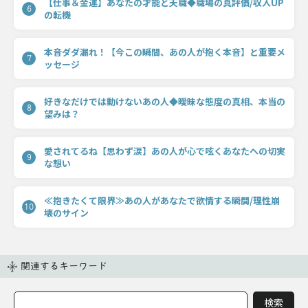
【仕事＆金運】あなたの才能と天職◆職場の真評価/収入UP
6
の転機
本音ダダ漏れ！【今この瞬間、あの人が抱く本音】と重要メ
7
ッセージ
好きなだけでは動けないあの人◆曖昧な態度の真相、本当の
8
望みは？
愛されてるね【思わず涙】あの人が心で呟くあなたへの切実
9
な想い
≪抱きたくて限界≫あの人があなたで欲情する瞬間/理性崩
10
壊のサイン
関連するキーワード