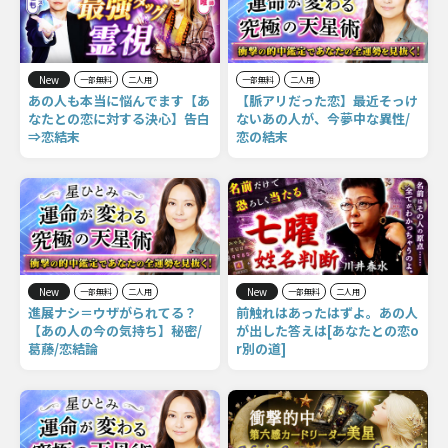
New
一部無料
二人用
一部無料
二人用
あの人も本当に悩んでます【あ
【脈アリだった恋】最近そっけ
なたとの恋に対する決心】告白
ないあの人が、今夢中な異性/
⇒恋結末
恋の結末
New
New
一部無料
二人用
一部無料
二人用
進展ナシ＝ウザがられてる？
前触れはあったはずよ。あの人
【あの人の今の気持ち】秘密/
が出した答えは[あなたとの恋o
葛藤/恋結論
r別の道]