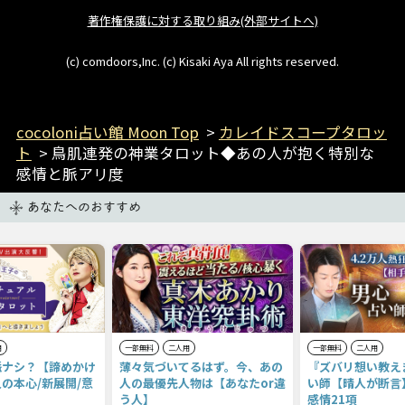
著作権保護に対する取り組み(外部サイトへ)
(c) comdoors,Inc. (c) Kisaki Aya All rights reserved.
cocoloni占い館 Moon Top
>
カレイドスコープタロッ
ト
> 鳥肌連発の神業タロット◆あの人が抱く特別な
感情と脈アリ度
あなたへのおすすめ
用
一部無料
二人用
一部無料
二人用
脈ナシ？【諦めかけ
薄々気づいてるはず。今、あの
『ズバリ想い教え
の本心/新展開/意
人の最優先人物は【あなたor違
い師【晴人が断言
う人】
感情21項