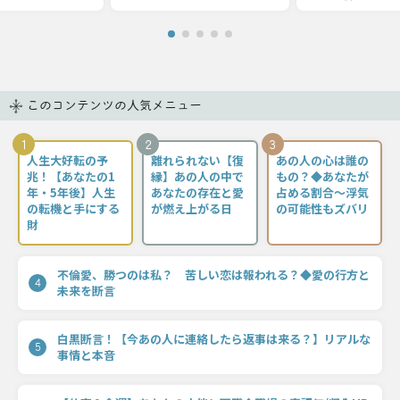
このコンテンツの人気メニュー
1
2
3
人生大好転の予
離れられない【復
あの人の心は誰の
兆！【あなたの1
縁】あの人の中で
もの？◆あなたが
年・5年後】人生
あなたの存在と愛
占める割合〜浮気
の転機と手にする
が燃え上がる日
の可能性もズバリ
財
不倫愛、勝つのは私？ 苦しい恋は報われる？◆愛の行方と
4
未来を断言
白黒断言！【今あの人に連絡したら返事は来る？】リアルな
5
事情と本音