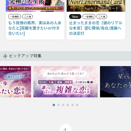
New
一部無料
二人用
一部無料
二人用
もう我慢の限界。実はあの人あ
止まったままの恋【彼のリアル
なたと[距離を置きたいor付き
な本音】望む関係/告白/進展へ
合いたい]
の決定打
ピックアップ特集