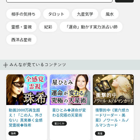
相手の気持ち
タロット
九星気学
風水
霊感・霊視
妃彩
「運命」動かす実力派占い師
西洋占星術
みんなが見ているコンテンツ
動画2000万再生超
星ひとみ◆運命が変
衝撃的中《第六感カ
え！『この人、外さ
わる究極の天星術
ードリーダー・美
ない』真実暴く全感
星》ノワール・ルノ
星ひとみ
覚霊視◆珠希
ルマンカード
珠希
美星