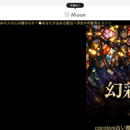
本格占い
あの人の心は誰のもの？◆あなたが占める割合～浮気の可能性もズバリ
cocoloni占い館