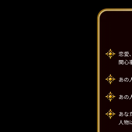
恋愛
関心
あの
あの
あな
人物