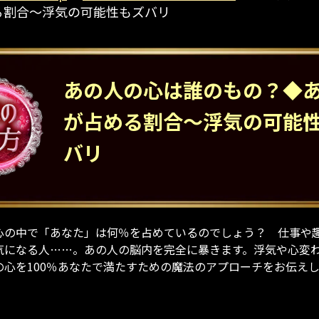
る割合～浮気の可能性もズバリ
あの人の心は誰のもの？◆
が占める割合～浮気の可能
バリ
心の中で「あなた」は何％を占めているのでしょう？ 仕事や
気になる人……。あの人の脳内を完全に暴きます。浮気や心変
の心を100％あなたで満たすための魔法のアプローチをお伝え