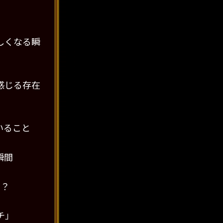
しくなる瞬
感じる存在
いること
瞬間
る？
チ」