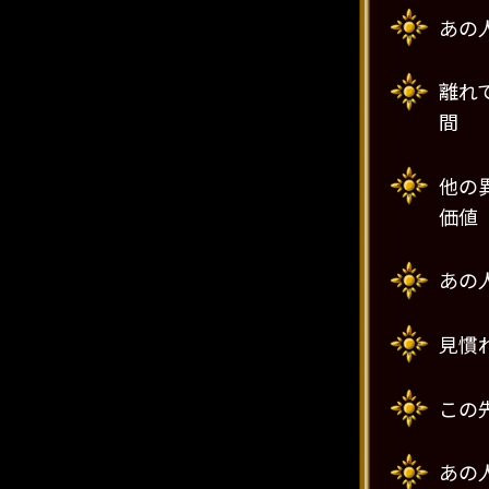
あの
離れ
間
他の
価値
あの
見慣
この
あの