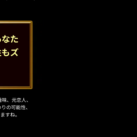
あなた
性もズ
趣味、元恋人、
わりの可能性、
しますね。