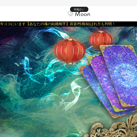
本格占い
今ココにいます【あなたの魂の結婚相手】容姿/性格/結ばれ方も判明！