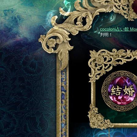
cocoloni占い館 Moo
判明！