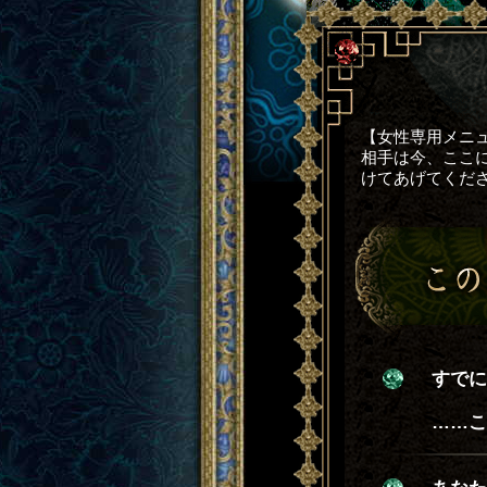
【女性専用メニ
相手は今、ここ
けてあげてくだ
すでに
……こ