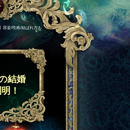
容姿/性格/結ばれ方も
の結婚
判明！