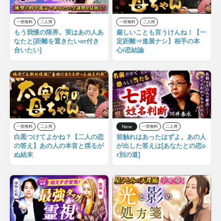
一部無料
二人用
一部無料
二人用
もう我慢の限界。実はあの人あ
厳しいことも言うけんね！【一
なたと[距離を置きたいor付き
定距離⇒進展ナシ】相手の本
合いたい]
心/恋結論
New
一部無料
二人用
一部無料
二人用
白黒つけてよかね？【二人の恋
前触れはあったはずよ。あの人
の答え】あの人の本音と揺るが
が出した答えは[あなたとの恋o
ぬ結末
r別の道]