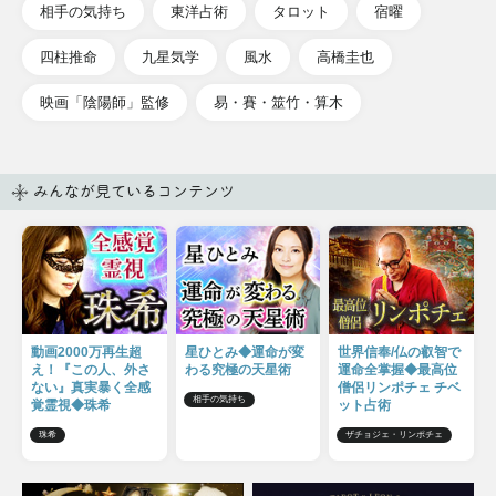
相手の気持ち
東洋占術
タロット
宿曜
四柱推命
九星気学
風水
高橋圭也
映画「陰陽師」監修
易・賽・筮竹・算木
みんなが見ているコンテンツ
動画2000万再生超
星ひとみ◆運命が変
世界信奉/仏の叡智で
え！『この人、外さ
わる究極の天星術
運命全掌握◆最高位
ない』真実暴く全感
僧侶リンポチェ チベ
相手の気持ち
覚霊視◆珠希
ット占術
珠希
ザチョジェ・リンポチェ