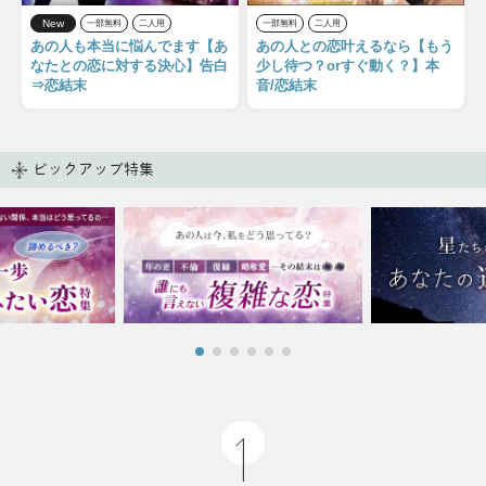
New
一部無料
二人用
一部無料
二人用
あの人も本当に悩んでます【あ
あの人との恋叶えるなら【もう
なたとの恋に対する決心】告白
少し待つ？orすぐ動く？】本
⇒恋結末
音/恋結末
ピックアップ特集