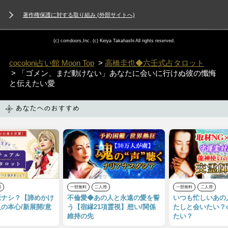
著作権保護に対する取り組み (外部サイトへ)
(c) comdoors,Inc. (c) Keiya Takahashi All rights reserved.
cocoloni占い館 Moon Top
>
高橋圭也◆六壬式占タロット
> 「ゴメン、まだ動けない」あなたに会いに行けぬ彼の懺悔
と伝えたい愛
あなたへのおすすめ
用
一部無料
二人用
一部無料
二人用
脈ナシ？【諦めかけ
不倫愛◆あの人と永遠の愛を誓
いつも忙しいあの
の本心/新展開/意
う【宿縁21項霊視】想い/関係
たしと会いたい？
維持の先
たい？