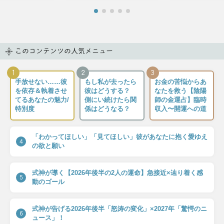
このコンテンツの人気メニュー
1
2
3
手放せない……彼
もし私が去ったら
お金の苦悩からあ
を依存＆執着させ
彼はどうする？
なたを救う【陰陽
てるあなたの魅力/
側にい続けたら関
師の金運占】臨時
特別度
係はどうなる？
収入〜開運への道
「わかってほしい」「見てほしい」彼があなたに抱く愛ゆえ
4
の欲と願い
式神が導く【2026年後半の2人の運命】急接近×辿り着く感
5
動のゴール
式神が告げる2026年後半「怒涛の変化」×2027年「驚愕のニ
6
ュース」！