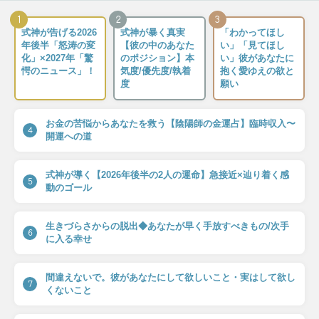
1
2
3
式神が告げる2026
式神が暴く真実
「わかってほし
年後半「怒涛の変
【彼の中のあなた
い」「見てほし
化」×2027年「驚
のポジション】本
い」彼があなたに
愕のニュース」！
気度/優先度/執着
抱く愛ゆえの欲と
度
願い
お金の苦悩からあなたを救う【陰陽師の金運占】臨時収入〜
4
開運への道
式神が導く【2026年後半の2人の運命】急接近×辿り着く感
5
動のゴール
生きづらさからの脱出◆あなたが早く手放すべきもの/次手
6
に入る幸せ
間違えないで。彼があなたにして欲しいこと・実はして欲し
7
くないこと