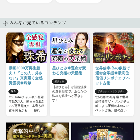
みんなが見ているコンテンツ
動画2000万再生超
星ひとみ◆運命が変
世界信奉/仏の叡智で
え！『この人、外さ
わる究極の天星術
運命全掌握◆最高位
ない』真実暴く全感
僧侶リンポチェ チベ
星ひとみ
覚霊視◆珠希
ット占術
【星ひとみ】が話題沸騰
の運命鑑定で、あなたの
珠希
ザチョジェ・リンポチェ
悩みを解決へと導きま
YouTubeチャンネル登録
“法の師”の名を継ぐ世界
す！
者数5万人、動画再生数2
級指導者ザ・リンポチェ
000万回超え!! 本音も秘
師による圧倒的本物のチ
密も何もかも……触れて
ベット占術。他の占いと
はいけない部分までズバ
は一線を画すチベット占
ッと暴いてしまう全感覚
術の極意をお伝えしまし
霊視をご体感下さい。
ょう。