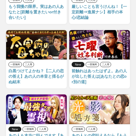
一部無料
二人用
一部無料
二人用
もう我慢の限界。実はあの人あ
厳しいことも言うけんね！【一
なたと[距離を置きたいor付き
定距離⇒進展ナシ】相手の本
合いたい]
心/恋結論
New
一部無料
二人用
一部無料
二人用
白黒つけてよかね？【二人の恋
前触れはあったはずよ。あの人
の答え】あの人の本音と揺るが
が出した答えは[あなたとの恋o
ぬ結末
r別の道]
New
一部無料
二人用
一部無料
二人用
あの人も本当に悩んでます【あ
あの人との恋叶えるなら【もう