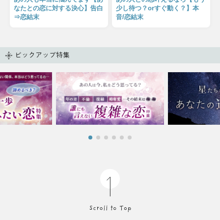
なたとの恋に対する決心】告白
少し待つ？orすぐ動く？】本
⇒恋結末
音/恋結末
ピックアップ特集