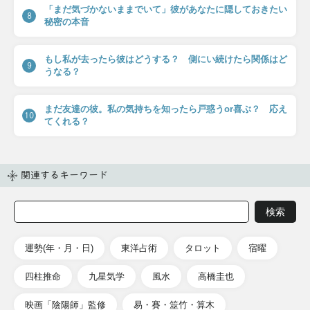
「まだ気づかないままでいて」彼があなたに隠しておきたい
8
秘密の本音
もし私が去ったら彼はどうする？ 側にい続けたら関係はど
9
うなる？
まだ友達の彼。私の気持ちを知ったら戸惑うor喜ぶ？ 応え
10
てくれる？
関連するキーワード
運勢(年・月・日)
東洋占術
タロット
宿曜
四柱推命
九星気学
風水
高橋圭也
映画「陰陽師」監修
易・賽・筮竹・算木