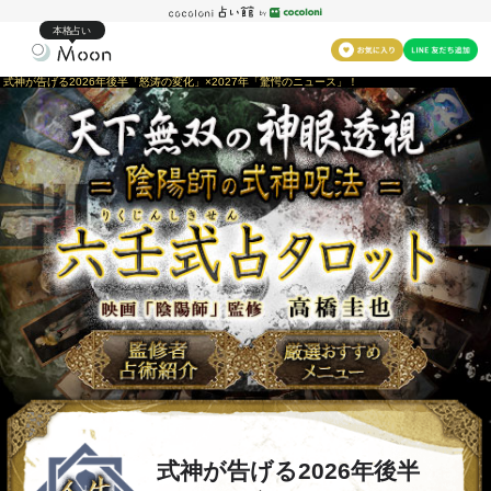
本格占い
式神が告げる2026年後半「怒涛の変化」×2027年「驚愕のニュース」！
式神が告げる2026年後半