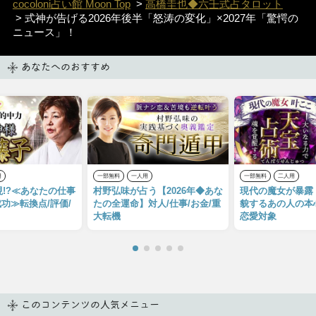
cocoloni占い館 Moon Top
>
高橋圭也◆六壬式占タロット
> 式神が告げる2026年後半「怒涛の変化」×2027年「驚愕の
ニュース」！
あなたへのおすすめ
用
一部無料
一人用
一部無料
二人用
現!?≪あなたの仕事
村野弘味が占う【2026年◆あな
現代の魔女が暴露【
功≫転換点/評価/
たの全運命】対人/仕事/お金/重
貌するあの人の本心
大転機
恋愛対象
このコンテンツの人気メニュー