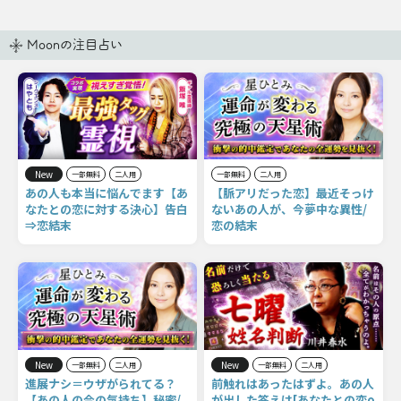
Moonの注目占い
New
一部無料
二人用
一部無料
二人用
あの人も本当に悩んでます【あ
【脈アリだった恋】最近そっけ
なたとの恋に対する決心】告白
ないあの人が、今夢中な異性/
⇒恋結末
恋の結末
New
New
一部無料
二人用
一部無料
二人用
進展ナシ＝ウザがられてる？
前触れはあったはずよ。あの人
【あの人の今の気持ち】秘密/
が出した答えは[あなたとの恋o