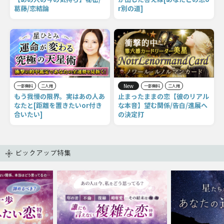
葛藤/恋結論
r別の道]
New
一部無料
二人用
一部無料
二人用
もう我慢の限界。実はあの人あ
止まったままの恋【彼のリアル
なたと[距離を置きたいor付き
な本音】望む関係/告白/進展へ
合いたい]
の決定打
ピックアップ特集