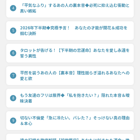
「平気なふり」するあの人の裏本音◆必死に抑え込む衝動と
4
黒い嫉妬
2026年下半期◆究極予言！ あなたの才能が開花＆成功を
5
掴む決断
タロットが告げる！【下半期の恋運命】あなたを愛し永遠を
6
誓う異性
平然を装うあの人の【裏本音】理性揺らぎ溢れるあなたへの
7
愛と欲
もう友達のフリは限界◆「私を抱きたい？」隠れた本音＆曖
8
昧決着
切ない不倫愛「急に冷たい。バレた？」そっけない真の理由
9
＆本心