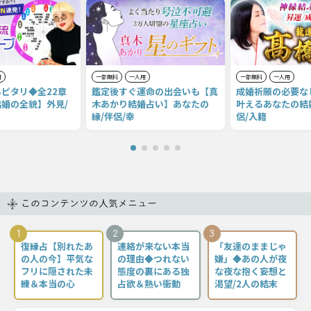
用
一部無料
一人用
一部無料
一人用
ピタリ◆全22章
鑑定後すぐ運命の出会いも【真
成婚祈願の必要な
婚の全貌】外見/
木あかり結婚占い】あなたの
叶えるあなたの結
縁/伴侶/幸
侶/入籍
このコンテンツの人気メニュー
1
2
3
復縁占【別れたあ
連絡が来ない本当
「友達のままじゃ
の人の今】平気な
の理由◆つれない
嫌」◆あの人が夜
フリに隠された未
態度の裏にある独
な夜な抱く妄想と
練＆本当の心
占欲＆熱い衝動
渇望/2人の結末