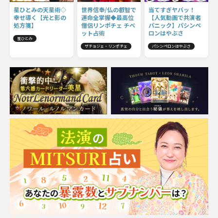
星ひとみの天星術◇
世界信奉/仏の叡智で
当てすぎヤバッ！
幸せ導く【光と影の
運命全掌握◆最高位
【人気動画で共演者
処方箋】
僧侶リンポチェ チベ
パニック】パシンペ
ット占術
ロンはやぶさ
星ひとみ
ザチョジェ・リンポチェ
パシンペロンはやぶさ