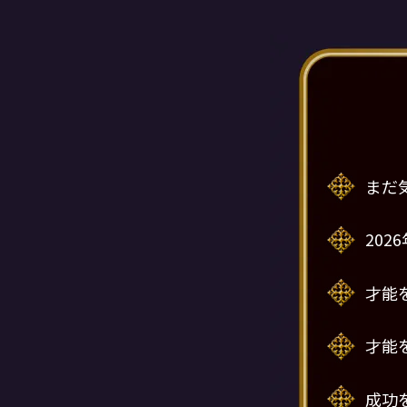
まだ
20
才能
才能
成功