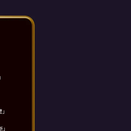
」
壁」
断」