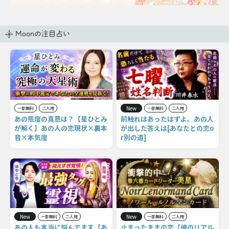
Moonの注目占い
New
一部無料
二人用
一部無料
二人用
あの態度の真意は？【星ひとみ
前触れはあったはずよ。あの人
が解く】あの人の恋現状×裏本
が出した答えは[あなたとの恋o
音×本気度
r別の道]
New
New
一部無料
二人用
一部無料
二人用
あの人も本当に悩んでます【あ
止まったままの恋【彼のリアル