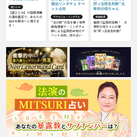
僧侶リンポチェ チベ
肝っ玉姓名判断”太
星ひとみ
ット占術
宰府の母ちゃん
【星ひとみ】が話題沸騰
の運命鑑定で、あなたの
ザチョジェ・リンポチェ
森田鏡湖
悩みを解決へと導きま
“法の師”の名を継ぐ世界
福岡で圧倒的信頼！ 太
す！
級指導者ザ・リンポチェ
宰府の母ちゃんの豪
師による圧倒的本物のチ
快“肝っ玉姓名判断”
ベット占術。他の占いと
は一線を画すチベット占
術の極意をお伝えしまし
ょう。