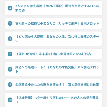
2人の恋を徹底透視【2026下半期】関係が急接近する日〜年
4
末の姿
富裕層への招待状◆あなたの【リッチな未来】実現タロット
5
【どん底から大逆転】あなたの人生、次に待つ最高のステー
6
ジ
【運気UP速報】停滞運を打破し幸運体質になる好転占
7
成功への最短ルート！【あなたの才能覚醒】未来創造タロッ
8
ト
金運革命◆あなたの財布を満たす！ 富と幸運を掴む具体策
9
【復縁祈願】もう一度やり直したい……あの人との愛が蘇る
10
日