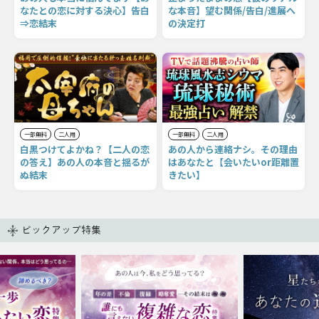
なたとの恋に対する決心】告白
な本音】望む関係/告白/進展へ
⇒恋結末
の決定打
一部無料
二人用
一部無料
二人用
白黒つけてよかね？【二人の恋
あの人から連絡ナシ。その理由
の答え】あの人の本音と揺るが
はあなたと【会いたいor距離置
ぬ結末
きたい】
ピックアップ特集