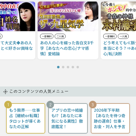
用
一部無料
二人用
一部無料
一人用
くて大丈夫◆あの人
あの人の心を綴った告白文8千
どう考えても≪脈
と≪好きor興味な
字【あなたへの恋心/ナマ感
本当にそう？⇒あ
情】愛結論
心/転/決断
このコンテンツの人気メニュー
1
2
3
もう限界……仕事
アプリの恋⇒結婚
2026年下半期
占【継続or転職】
も!?【あなたに本
【あなたを待つ奇
タロットが導くあ
気になる異性】徹
跡の運命】仕事・
なたの正解
底鑑定！
お金・対人を予言