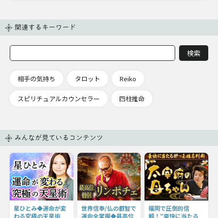
関連するキーワード
相手の気持ち
タロット
Reiko
スピリチュアルカウンセラー
四柱推命
みんなが見ているコンテンツ
星ひとみ◆運命が変
世界信奉/仏の叡智で
福岡で圧倒的信
わる究極の天星術
運命全掌握◆最高位
頼！“豪快に当たる