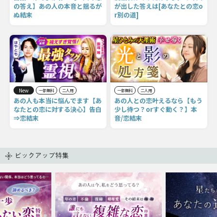
の答え】あの人の本音と揺るが
が出した答えは[あなたとの恋o
ぬ結末
r別の道]
New
一部無料
二人用
一部無料
二人用
あの人も本当に悩んでます【あ
あの人との恋叶えるなら【もう
なたとの恋に対する決心】告白
少し待つ？orすぐ動く？】本
⇒恋結末
音/恋結末
ピックアップ特集