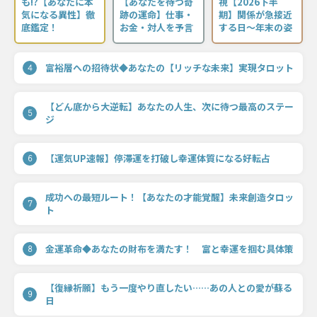
も!?【あなたに本
【あなたを待つ奇
視【2026下半
気になる異性】徹
跡の運命】仕事・
期】関係が急接近
底鑑定！
お金・対人を予言
する日〜年末の姿
富裕層への招待状◆あなたの【リッチな未来】実現タロット
4
【どん底から大逆転】あなたの人生、次に待つ最高のステー
5
ジ
【運気UP速報】停滞運を打破し幸運体質になる好転占
6
成功への最短ルート！【あなたの才能覚醒】未来創造タロッ
7
ト
金運革命◆あなたの財布を満たす！ 富と幸運を掴む具体策
8
【復縁祈願】もう一度やり直したい……あの人との愛が蘇る
9
日