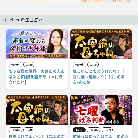
Moonの注目占い
一部無料
二人用
一部無料
二人用
もう我慢の限界。実はあの人あ
厳しいことも言うけんね！【一
なたと[距離を置きたいor付き
定距離⇒進展ナシ】相手の本
合いたい]
心/恋結論
New
一部無料
二人用
一部無料
二人用
白黒つけてよかね？【二人の恋
前触れはあったはずよ。あの人