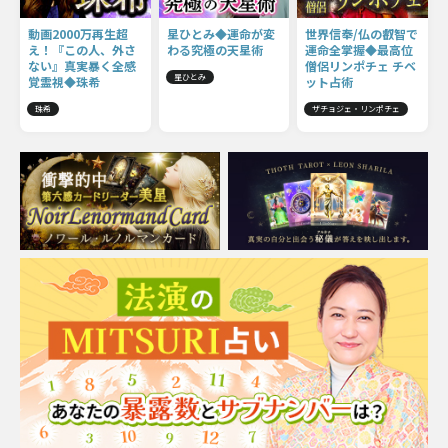
動画2000万再生超
星ひとみ◆運命が変
世界信奉/仏の叡智で
え！『この人、外さ
わる究極の天星術
運命全掌握◆最高位
ない』真実暴く全感
僧侶リンポチェ チベ
星ひとみ
覚霊視◆珠希
ット占術
珠希
ザチョジェ・リンポチェ