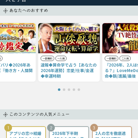
あなたへのおすすめ
用
一部無料
一人用
一部無料
二人用
バリ◆2026年あ
速報◆算命学で占う【あなたの
『2026年、2人
運『働き方・人間関
2026年運勢】恋愛/仕事/金運
る？』LoveMe
◆幸運時期
命◆脈/進展/最後
このコンテンツの人気メニュー
1
2
3
アプリの恋⇒結婚
2026年下半期
2人の恋を徹底透