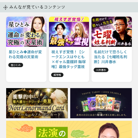
みんなが見ているコンテンツ
星ひとみ◆運命が変
視えすぎ覚悟！【シ
名前だけで恐ろしく
わる究極の天星術
ークエンスはやとも
当たる【七曜姓名判
×ギャル霊媒師 飯塚
断】川井春水
星ひとみ
唯】最強タッグ霊視
川井春水
飯塚唯