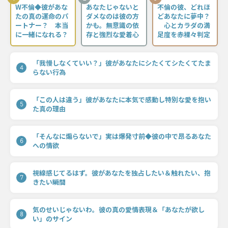
W不倫◆彼があな
あなたじゃないと
不倫の彼、どれほ
たの真の運命のパ
ダメなのは彼の方
どあなたに夢中？
ートナー？ 本当
かも。無意識の依
心とカラダの満
に一緒になれる？
存と強烈な愛着心
足度を赤裸々判定
「我慢しなくていい？」彼があなたにシたくてシたくてたま
4
らない行為
「この人は違う」彼があなたに本気で感動し特別な愛を抱い
5
た真の理由
「そんなに煽らないで」実は爆発寸前◆彼の中で昂るあなた
6
への情欲
視線感じてるはず。彼があなたを独占したい＆触れたい、抱
7
きたい瞬間
気のせいじゃないわ。彼の真の愛情表現＆「あなたが欲し
8
い」のサイン