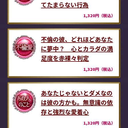
てたまらない行為
1,320円（税込）
不倫の彼、どれほどあなた
に夢中？ 心とカラダの満
足度を赤裸々判定
1,320円（税込）
あなたじゃないとダメなの
は彼の方かも。無意識の依
存と強烈な愛着心
1,320円（税込）