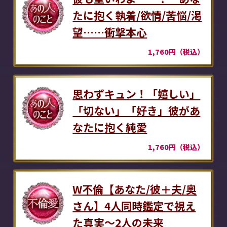
たに抱く執着/欲情/苦悩/渇
望……衝撃本心
1,760円（税込）
思わずキュン！「嬉しい」
「切ない」「好き」彼があ
なたに抱く純愛
1,760円（税込）
W不倫【あなた/彼＋夫/奥
さん】4人同時鑑定で視え
た真実～2人の未来