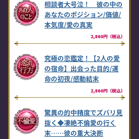
相談者大号泣！ 彼の中の
あなたのポジション/価値/
本気度/愛の真実
2,860円（税込）
究極の恋鑑定！【2人の愛
の宿命】出会った目的/運
命の初夜/感動結末
2,860円（税込）
驚異の的中精度でズバリ見
抜く◆凄絶不倫愛の行く
末……彼の重大決断