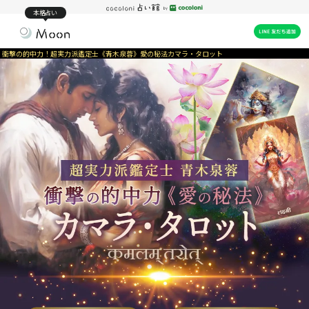
本格占い
衝撃の的中力！超実力派鑑定士《青木泉蓉》愛の秘法カマラ・タロット