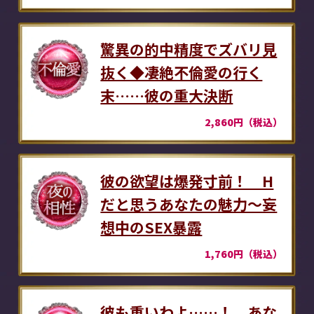
驚異の的中精度でズバリ見
抜く◆凄絶不倫愛の行く
末……彼の重大決断
2,860円（税込）
彼の欲望は爆発寸前！ H
だと思うあなたの魅力～妄
想中のSEX暴露
1,760円（税込）
彼も重いわよ……！ あな