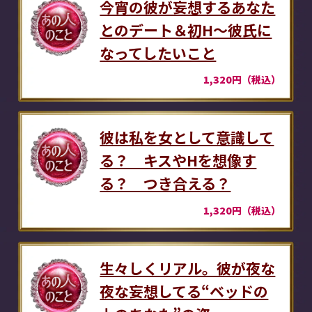
今宵の彼が妄想するあなた
とのデート＆初H～彼氏に
なってしたいこと
1,320円（税込）
彼は私を女として意識して
る？ キスやHを想像す
る？ つき合える？
1,320円（税込）
生々しくリアル。彼が夜な
夜な妄想してる“ベッドの