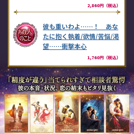
2,860円（税込）
彼も重いわよ……！ あな
たに抱く執着/欲情/苦悩/渇
望……衝撃本心
1,760円（税込）