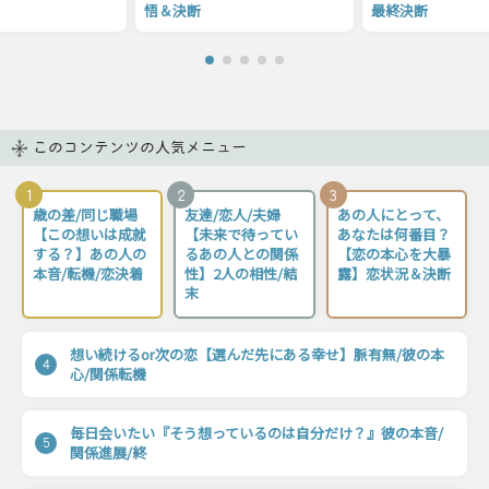
悟＆決断
最終決断
このコンテンツの人気メニュー
1
2
3
歳の差/同じ職場
友達/恋人/夫婦
あの人にとって、
【この想いは成就
【未来で待ってい
あなたは何番目？
する？】あの人の
るあの人との関係
【恋の本心を大暴
本音/転機/恋決着
性】2人の相性/結
露】恋状況＆決断
末
想い続けるor次の恋【選んだ先にある幸せ】脈有無/彼の本
4
心/関係転機
毎日会いたい『そう想っているのは自分だけ？』彼の本音/
5
関係進展/終