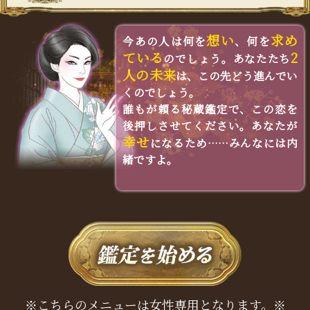
想い
求め
今あの人は何を
、何を
ている
2
のでしょう。あなたたち
人の未来
は、この先どう進んでい
くのでしょう。
誰もが頼る秘蔵鑑定で、この恋を
後押しさせてください。あなたが
幸せ
になるため……みんなには内
緒ですよ。
※こちらのメニューは女性専用となります。※