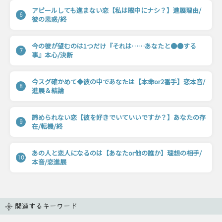
アピールしても進まない恋【私は眼中にナシ？】進展理由/
6
彼の思惑/終
今の彼が望むのは1つだけ『それは……あなたと●●する
7
事』本心/決断
今スグ確かめて◆彼の中であなたは【本命or2番手】恋本音/
8
進展＆結論
諦められない恋【彼を好きでいていいですか？】あなたの存
9
在/転機/終
あの人と恋人になるのは【あなたor他の誰か】理想の相手/
10
本音/恋進展
関連するキーワード