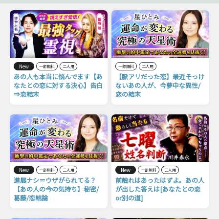
New
一部無料
二人用
一部無料
二人用
あの人も本当に悩んでます【あ
【脈アリだった恋】最近そっけ
なたとの恋に対する決心】告白
ないあの人が、今夢中な異性/
⇒恋結末
恋の結末
New
New
一部無料
二人用
一部無料
二人用
進展ナシ＝ウザがられてる？
前触れはあったはずよ。あの人
【あの人の今の気持ち】秘密/
が出した答えは[あなたとの恋
葛藤/恋結論
or別の道]