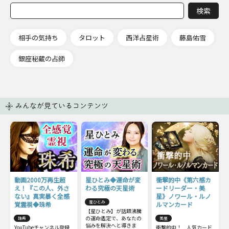
相手の気持ち
タロット
西洋占星術
藤島佑雪
銀座秘蔵の占師
みんなが見ているコンテンツ
動画2000万再生超
星ひとみ◆運命が変
衝撃的中《第六感カ
え！『この人、外さ
わる究極の天星術
ードリーダー・美
ない』真実暴く全感
星》ノワール・ルノ
星ひとみ
覚霊視◆珠希
ルマンカード
【星ひとみ】が話題沸騰
の運命鑑定で、あなたの
珠希
美星
悩みを解決へと導きま
YouTubeチャンネル登録
衝撃的中！ 人気カード