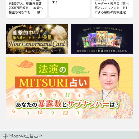
す！
者数5万人、動画再生数
リーダー・美星の【第六
2000万回超え!! 本音も
感×ルノルマンカード】
秘密も何もかも……触れ
による禁断の的中鑑定
てはいけない部分までズ
バッと暴いてしまう全感
覚霊視をご体感下さい。
Moonの注目占い