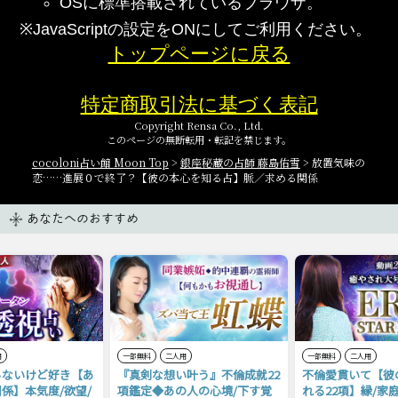
OSに標準搭載されているブラウザ。
※JavaScriptの設定をONにしてご利用ください。
トップページに戻る
特定商取引法に基づく表記
Copyright Rensa Co., Ltd.
このページの無断転用・転記を禁じます。
cocoloni占い館 Moon Top
>
銀座秘蔵の占師 藤島佑雪
> 放置気味の
恋……進展０で終了？【彼の本心を知る占】脈／求める関係
あなたへのおすすめ
用
一部無料
二人用
一部無料
二人用
らないけど好き【あ
『真剣な想い叶う』不倫成就22
不倫愛貫いて【彼
係】本気度/欲望/
項鑑定◆あの人の心境/下す覚
れる22項】縁/家庭