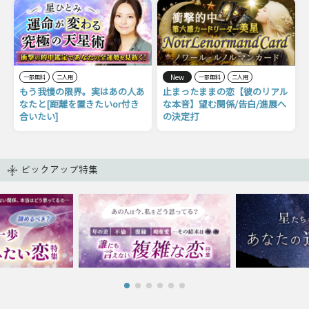
New
一部無料
二人用
一部無料
二人用
もう我慢の限界。実はあの人あ
止まったままの恋【彼のリアル
なたと[距離を置きたいor付き
な本音】望む関係/告白/進展へ
合いたい]
の決定打
ピックアップ特集