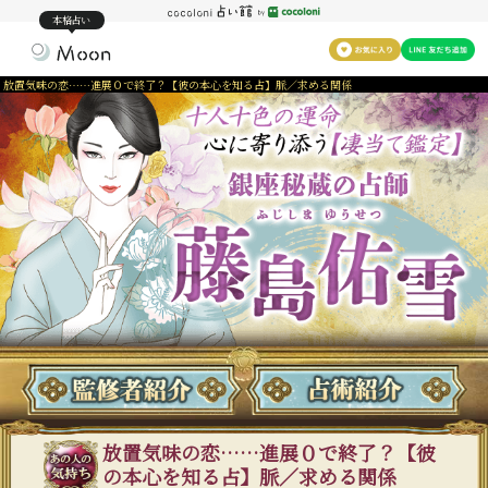
本格占い
放置気味の恋……進展０で終了？【彼の本心を知る占】脈／求める関係
放置気味の恋……進展０で終了？【彼
の本心を知る占】脈／求める関係