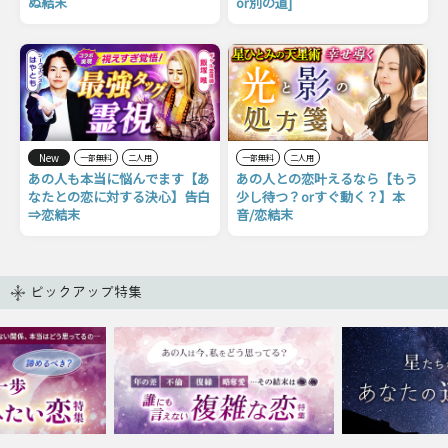
ぬ結末
or別の道]
New
一部無料
二人用
一部無料
二人用
あの人も本当に悩んでます【あ
あの人との恋叶えるなら【もう
なたとの恋に対する決心】告白
少し待つ？orすぐ動く？】本
⇒恋結末
音/恋結末
ピックアップ特集