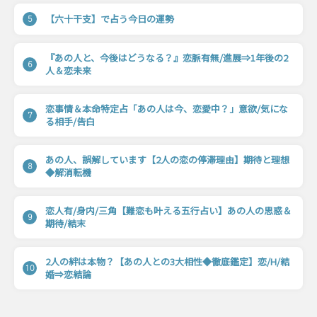
【六十干支】で占う今日の運勢
5
『あの人と、今後はどうなる？』恋脈有無/進展⇒1年後の2
6
人＆恋未来
恋事情＆本命特定占「あの人は今、恋愛中？」意欲/気にな
7
る相手/告白
あの人、誤解しています【2人の恋の停滞理由】期待と理想
8
◆解消転機
恋人有/身内/三角【難恋も叶える五行占い】あの人の思惑＆
9
期待/結末
2人の絆は本物？【あの人との3大相性◆徹底鑑定】恋/H/結
10
婚⇒恋結論