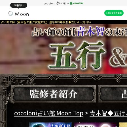
本格占い
占い師の師【青木智の東洋究極命術】運命100年読む◆五行＆干支占い
cocoloni占い館 Moon Top
>
青木智◆五行