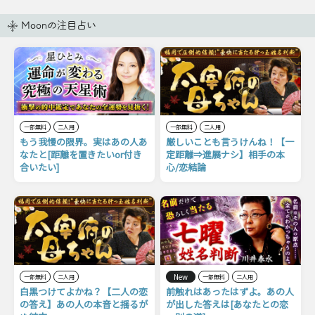
Moonの注目占い
一部無料
二人用
一部無料
二人用
もう我慢の限界。実はあの人あ
厳しいことも言うけんね！【一
なたと[距離を置きたいor付き
定距離⇒進展ナシ】相手の本
合いたい]
心/恋結論
New
一部無料
二人用
一部無料
二人用
白黒つけてよかね？【二人の恋
前触れはあったはずよ。あの人
の答え】あの人の本音と揺るが
が出した答えは[あなたとの恋