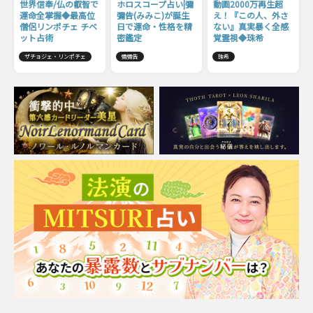
世界信奉/仏の叡智で
ホロスコープ占い|彌
動画2000万再生超
運命全掌握◆最高位
彌告(みみこ)が誕生
え！『この人、外さ
僧侶リンポチェ チベ
日で運命・性格を精
ない』真実暴く全感
ット占術
密鑑定
覚霊視◆珠希
ザチョジェ・リンポチェ
彌彌告
珠希