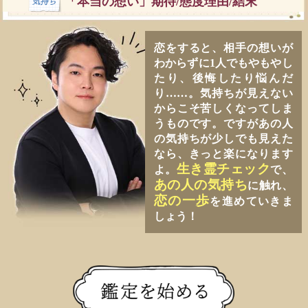
「本当の想い」期待/態度理由/結末
恋をすると、相手の想いが
わからずに1人でもやもやし
たり、後悔したり悩んだ
り……。気持ちが見えない
からこそ苦しくなってしま
うものです。ですがあの人
の気持ちが少しでも見えた
なら、きっと楽になります
生き霊チェック
よ。
で、
あの人の気持ち
に触れ、
恋の一歩
を進めていきま
しょう！