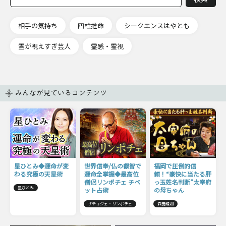
相手の気持ち
四柱推命
シークエンスはやとも
霊が視えすぎ芸人
霊感・霊視
みんなが見ているコンテンツ
星ひとみ◆運命が変
世界信奉/仏の叡智で
福岡で圧倒的信
わる究極の天星術
運命全掌握◆最高位
頼！“豪快に当たる肝
僧侶リンポチェ チベ
っ玉姓名判断”太宰府
星ひとみ
ット占術
の母ちゃん
ザチョジェ・リンポチェ
森田鏡湖