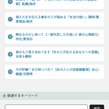
6
録】転機/結末
視えたまま伝える◆あの人が秘める「本当の想い」期待/態
7
度理由/結末
諦めるの少し待って【一度失恋した片想い】彼の心境変化/
8
存在/愛告白
実はもう答え決めてます『あの人が伝えるあなたへの言葉』
9
本音＆期待
今が好機？まだ待つべき？【あの人との恋進展霊視】本心/
10
願望/交際率
関連するキーワード