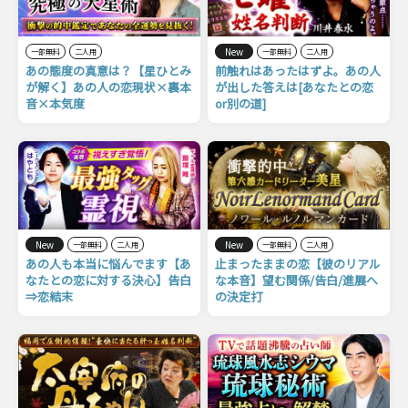
New
一部無料
二人用
一部無料
二人用
あの態度の真意は？【星ひとみ
前触れはあったはずよ。あの人
が解く】あの人の恋現状×裏本
が出した答えは[あなたとの恋
音×本気度
or別の道]
New
New
一部無料
二人用
一部無料
二人用
あの人も本当に悩んでます【あ
止まったままの恋【彼のリアル
なたとの恋に対する決心】告白
な本音】望む関係/告白/進展へ
⇒恋結末
の決定打