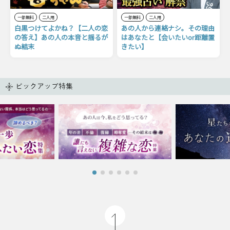
一部無料
二人用
一部無料
二人用
白黒つけてよかね？【二人の恋
あの人から連絡ナシ。その理由
の答え】あの人の本音と揺るが
はあなたと【会いたいor距離置
ぬ結末
きたい】
ピックアップ特集