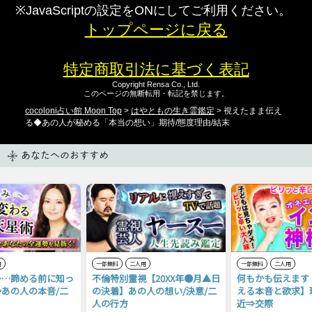
※JavaScriptの設定をONにしてご利用ください。
トップページに戻る
特定商取引法に基づく表記
Copyright Rensa Co., Ltd.
このページの無断転用・転記を禁じます。
cocoloni占い館 Moon Top
>
はやともの生き霊鑑定
> 視えたまま伝え
る◆あの人が秘める「本当の想い」期待/態度理由/結末
あなたへのおすすめ
用
一部無料
二人用
一部無料
二人用
……諦める前に知っ
不倫特別霊視【20XX年●月▲日
何もかも伝えます
あの人の本音/二
の決着】あの人の想い/決意/二
える本音と欲求】
人の行方
近⇒交際