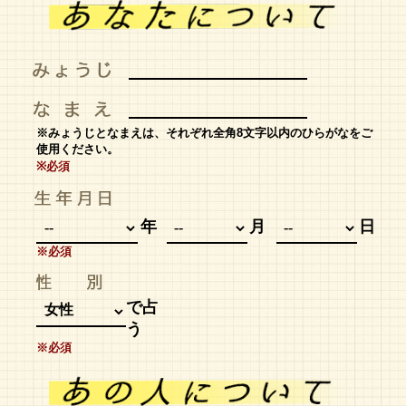
※みょうじとなまえは、それぞれ全角8文字以内のひらがなをご
使用ください。
※必須
年
月
日
※必須
で占
う
※必須