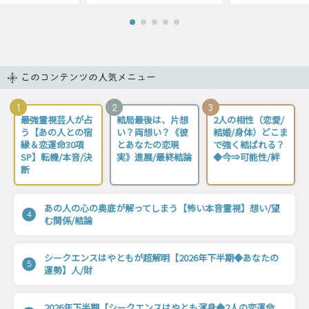
このコンテンツの人気メニュー
1
2
3
最強霊視芸人が占
結局最後は、片想
2人の相性（恋愛/
う【あの人との宿
い？両想い？《彼
結婚/身体）どこま
縁＆恋運命30項
とあなたの恋現
で強く結ばれる？
SP】転機/本音/決
実》進展/最終結論
◆今⇒可能性/絆
断
あの人の心の奥底が解ってしまう【怖い本音霊視】想い/望
4
む関係/結論
シークエンスはやともが超解明【2026年下半期◆あなたの
5
運勢】人/財
2026年下半期【シークエンスはやとも渾身◆2人の恋運命