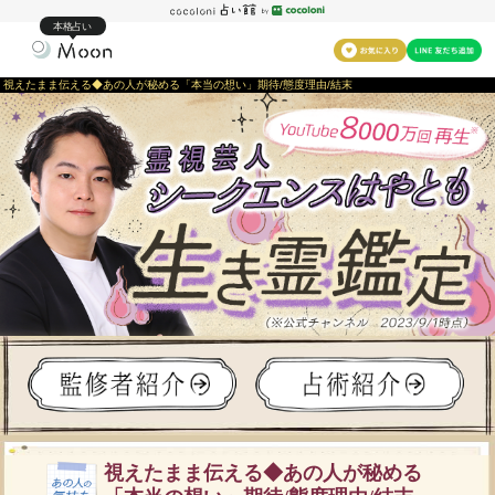
本格占い
視えたまま伝える◆あの人が秘める「本当の想い」期待/態度理由/結末
視えたまま伝える◆あの人が秘める