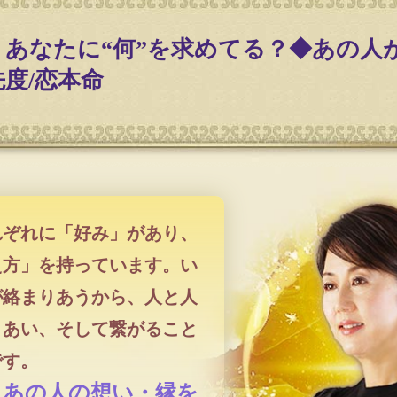
、あなたに“何”を求めてる？◆あの人
先度/恋本命
れぞれに「好み」があり、
え方」を持っています。い
が絡まりあうから、人と人
りあい、そして繋がること
です。
とあの人の想い・縁を