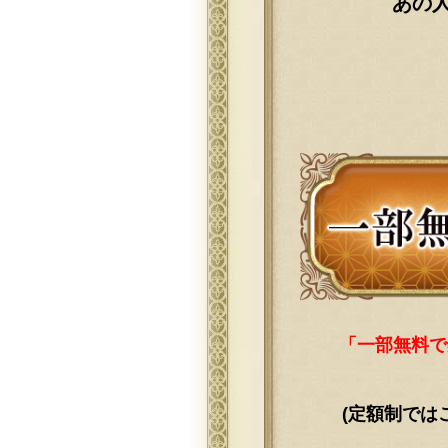
あの
「一部無料で
(定額制では