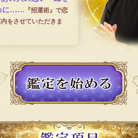
めに……
『招運術』で恋
案内をさせていただきま