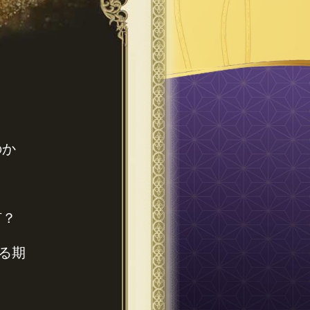
のか
何？
る期
？