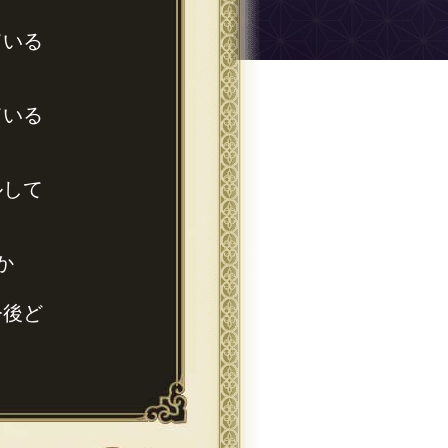
ている
ている
ルして
か
今後ど