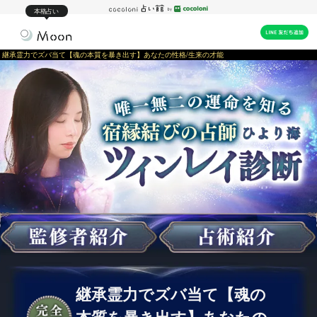
本格占い
継承霊力でズバ当て【魂の本質を暴き出す】あなたの性格/生来の才能
継承霊力でズバ当て【魂の