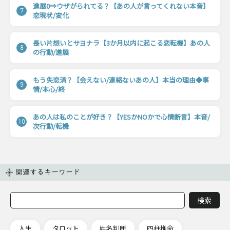
進展0⇒ウザがられてる？【あの人が言ってくれない本音】
7
恋現状/変化
長い片想いとサヨナラ【3か月以内に起こる恋転機】あの人
8
の行動/進展
もう失恋済？【会えない/連絡ないあの人】本当の理由◆事
9
情/本心/終
あの人は私のことが好き？【YESかNOかで心情断言】本音/
10
次行動/転機
関連するキーワード
人生
タロット
姓名判断
四柱推命