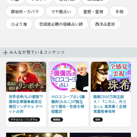
数秘術・カバラ
マヤ暦占い
霊感・霊視
手相
ひより海
恋成就必勝の宿縁占い師
西洋占星術
みんなが見ているコンテンツ
世界信奉/仏の叡智で
ホロスコープ占い|彌
動画2000万再生超
運命全掌握◆最高位
彌告(みみこ)が誕生
え！『この人、外さ
僧侶リンポチェ チベ
日で運命・性格を精
ない』真実暴く全感
ット占術
密鑑定
覚霊視◆珠希
ザチョジェ・リンポチェ
彌彌告
珠希