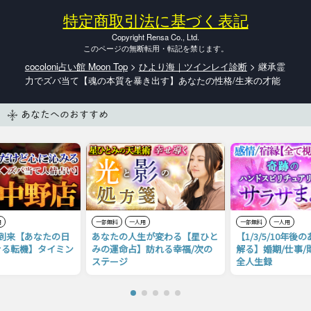
特定商取引法に基づく表記
Copyright Rensa Co., Ltd.
このページの無断転用・転記を禁じます。
cocoloni占い館 Moon Top
>
ひより海｜ツインレイ診断
> 継承霊
力でズバ当て【魂の本質を暴き出す】あなたの性格/生来の才能
あなたへのおすすめ
用
一部無料
一人用
一部無料
一人用
ス到来【あなたの日
あなたの人生が変わる【星ひと
【1/3/5/10年
せる転機】タイミン
みの運命占】訪れる幸福/次の
解る】婚期/仕事/
ステージ
全人生録