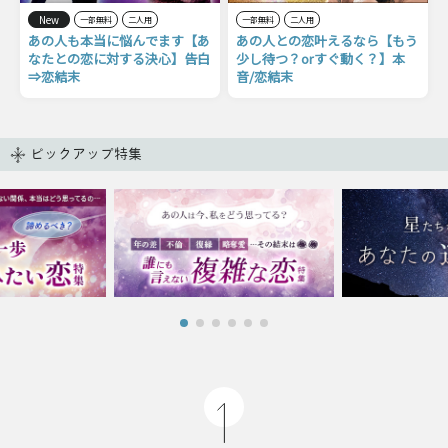
New
一部無料
二人用
一部無料
二人用
あの人も本当に悩んでます【あ
あの人との恋叶えるなら【もう
なたとの恋に対する決心】告白
少し待つ？orすぐ動く？】本
⇒恋結末
音/恋結末
ピックアップ特集