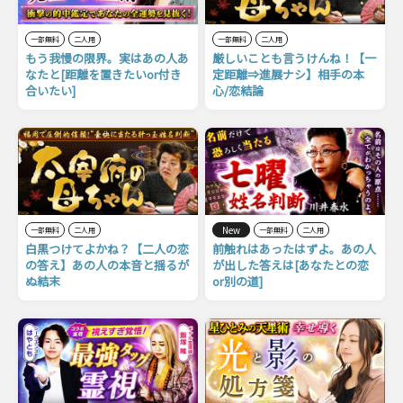
一部無料
二人用
一部無料
二人用
もう我慢の限界。実はあの人あ
厳しいことも言うけんね！【一
なたと[距離を置きたいor付き
定距離⇒進展ナシ】相手の本
合いたい]
心/恋結論
New
一部無料
二人用
一部無料
二人用
白黒つけてよかね？【二人の恋
前触れはあったはずよ。あの人
の答え】あの人の本音と揺るが
が出した答えは[あなたとの恋
ぬ結末
or別の道]