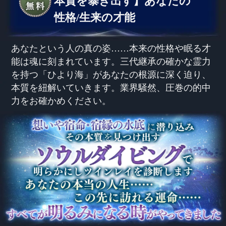
本質を暴き出す】あなたの
性格/生来の才能
あなたという人の真の姿……本来の性格や眠る才
能は魂に刻まれています。三代継承の確かな霊力
を持つ「ひより海」があなたの根源に深く迫り、
本質を紐解いていきます。業界騒然、圧巻の的中
力をお確かめください。