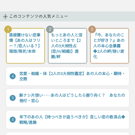
このコンテンツの人気メニュー
1
2
3
直接聞けない恋事
もっとあの人と深
『今、あなたのこ
情【あの人はフリ
いところまで【2
とが好き？』あの
ー？/恋人いる？】
人の3大相性占
人の本心全暴露
理想/現状/本命
(恋/H/結婚)】進
◆2人の絆/想い変
展/絆
化
恋愛・結婚・体【2人の3大相性鑑定】あの人の本心・期待・
4
交際
脈ナシ片想い……あの人はどうしたら振り向く？ あなたの
5
格付・恋心
年下のあの人【待つべきか追うべきか】苦しい恋の救済占◆
6
戦略/進展