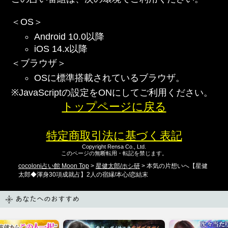
＜OS＞
Android 10.0以降
iOS 14.x以降
＜ブラウザ＞
OSに標準搭載されているブラウザ。
※JavaScriptの設定をONにしてご利用ください。
トップページに戻る
特定商取引法に基づく表記
Copyright Rensa Co., Ltd.
このページの無断転用・転記を禁じます。
cocoloni占い館 Moon Top
>
星健太郎/ホシ研
> 本気の片想いへ【星健
太郎◆渾身30項成就占】2人の宿縁/本心/恋結末
あなたへのおすすめ