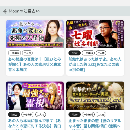
Moonの注目占い
New
一部無料
二人用
一部無料
二人用
あの態度の真意は？【星ひとみ
前触れはあったはずよ。あの人
が解く】あの人の恋現状×裏本
が出した答えは[あなたとの恋
音×本気度
or別の道]
New
New
一部無料
二人用
一部無料
二人用
あの人も本当に悩んでます【あ
止まったままの恋【彼のリアル
なたとの恋に対する決心】告白
な本音】望む関係/告白/進展へ