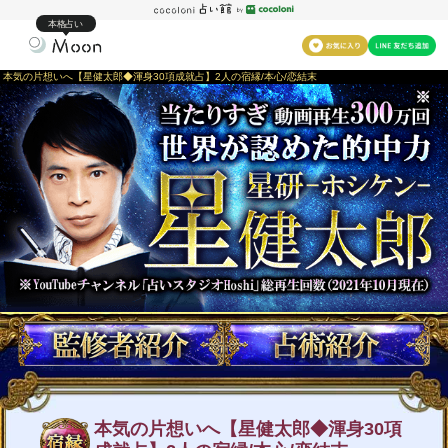
本格占い
本気の片想いへ【星健太郎◆渾身30項成就占】2人の宿縁/本心/恋結末
本気の片想いへ【星健太郎◆渾身30項