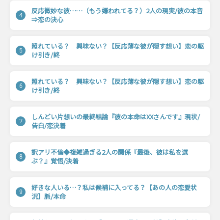
反応微妙な彼……（もう嫌われてる？）2人の現実/彼の本音
4
⇒恋の決心
照れている？ 興味ない？【反応薄な彼が隠す想い】恋の駆
5
け引き/終
照れている？ 興味ない？【反応薄な彼が隠す想い】恋の駆
6
け引き/終
しんどい片想いの最終結論『彼の本命はXXさんです』現状/
7
告白/恋決着
訳アリ不倫◆複雑過ぎる2人の関係『最後、彼は私を選
8
ぶ？』覚悟/決着
好きな人いる…？私は候補に入ってる？【あの人の恋愛状
9
況】脈/本命