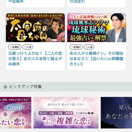
⇒恋結末
の決定打
一部無料
二人用
一部無料
二人用
白黒つけてよかね？【二人の恋
あの人から連絡ナシ。その理由
の答え】あの人の本音と揺るが
はあなたと【会いたいor距離置
ぬ結末
きたい】
ピックアップ特集