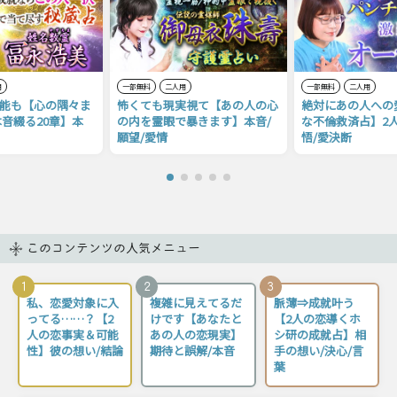
用
一部無料
二人用
一部無料
二人用
本能も【心の隅々ま
怖くても現実視て【あの人の心
絶対にあの人への
音綴る20章】本
の内を霊眼で暴きます】本音/
な不倫救済占】2人
願望/愛情
悟/愛決断
このコンテンツの人気メニュー
1
2
3
私、恋愛対象に入
複雑に見えてるだ
脈薄⇒成就叶う
ってる……？【2
けです【あなたと
【2人の恋導くホ
人の恋事実＆可能
あの人の恋現実】
シ研の成就占】相
性】彼の想い/結論
期待と誤解/本音
手の想い/決心/言
葉