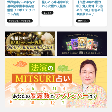
世界信奉/仏の叡智で
星ひとみ◆運命が変
【占歴58年の極的
運命全掌握◆最高位
わる究極の天星術
中】驚天動地『伝説
僧侶リンポチェ チベ
の占い師』新宿の母
星ひとみ
ット占術
◆栗原すみ子
ザチョジェ・リンポチェ
栗原すみ子