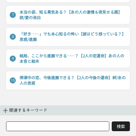
本当の姿、知る勇気ある？【あの人の激情＆夜見せる顔】
7
欲/愛の告白
「好き……」でも本心知るの怖い【彼はどう想っている？】
8
思惑/進展
結局、ここから進展できる……？【2人の恋運命】あの人の
9
本音と結末
停滞中の恋、今後進展できる？【2人の今後の運命】絆/あの
10
人の思惑
関連するキーワード