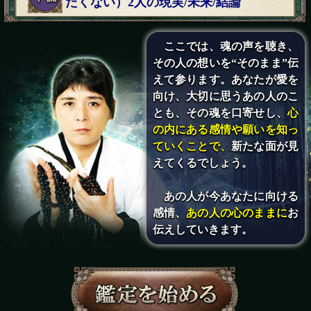
たくない）2人の現実/未来/結論
ここでは、魂の声を聴き、
その人の想いを“そのまま”伝
えて参ります。あなたが愛を
向け、大切に思うあの人のこ
とも、その魂を口寄せし、
心
の内にある感情や願いを知っ
ていくことで、
新たな面が見
えてくるでしょう。
あの人が今あなたに向ける
感情、
あの人の心のままに
お
伝えしていきます。