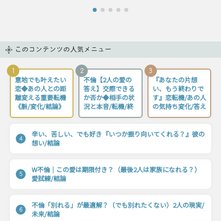
このコンテンツの人気メニュー
1
2
3
意地でも叶えたい
不倫【2人の愛の
『あなたの片想
恋◆あの人との距
答え】交際できる
い、もう終わりで
離変える重要転機
か否か◆相手の状
す』恋転機/あの人
《脈/変化/結論》
況と本音/転機/終
の気持ち変化/答え
辛い、苦しい、でも好き『いつか振り向いてくれる？』彼の
4
想い/結論
W不倫｜この愛は期限付き？（最後2人は家族になれる？）
5
愛試練/結論
不倫「別れる」が最適解？（でも別れたくない）2人の現実/
6
未来/結論