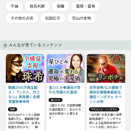
不倫
姓名判断
宿曜
霊感・霊視
その他の占術
松田広子
恐山の本物
みんなが見ているコンテンツ
動画2000万再生超
星ひとみ◆運命が変
世界信奉/仏の叡智で
え！『この人、外さ
わる究極の天星術
運命全掌握◆最高位
ない』真実暴く全感
僧侶リンポチェ チベ
星ひとみ
覚霊視◆珠希
ット占術
【星ひとみ】が話題沸騰
の運命鑑定で、あなたの
珠希
ザチョジェ・リンポチェ
悩みを解決へと導きま
YouTubeチャンネル登録
“法の師”の名を継ぐ世界
す！
者数5万人、動画再生数
級指導者ザ・リンポチェ
2000万回超え!! 本音も
師による圧倒的本物のチ
秘密も何もかも……触れ
ベット占術。他の占いと
てはいけない部分までズ
は一線を画すチベット占