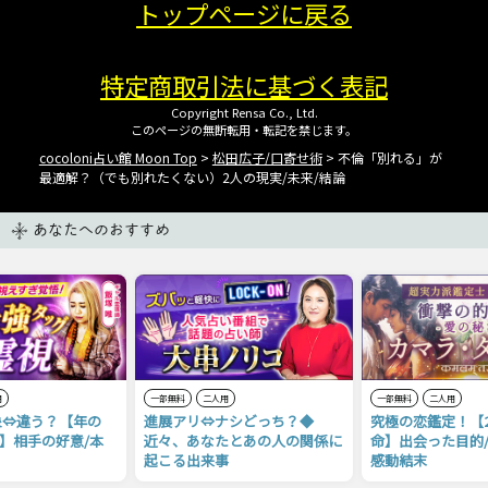
トップページに戻る
特定商取引法に基づく表記
Copyright Rensa Co., Ltd.
このページの無断転用・転記を禁じます。
cocoloni占い館 Moon Top
>
松田広子/口寄せ術
> 不倫「別れる」が
最適解？（でも別れたくない）2人の現実/未来/結論
あなたへのおすすめ
用
一部無料
二人用
一部無料
二人用
象⇔違う？【年の
進展アリ⇔ナシどっち？◆
究極の恋鑑定！【
場】相手の好意/本
近々、あなたとあの人の関係に
命】出会った目的/
起こる出来事
感動結末