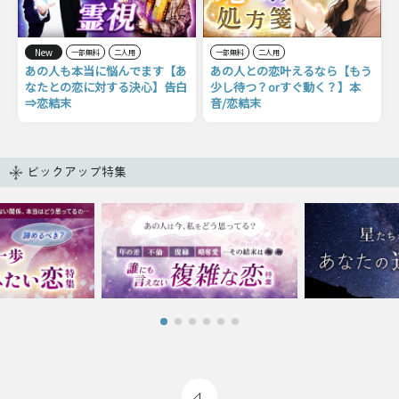
New
一部無料
二人用
一部無料
二人用
あの人も本当に悩んでます【あ
あの人との恋叶えるなら【もう
なたとの恋に対する決心】告白
少し待つ？orすぐ動く？】本
⇒恋結末
音/恋結末
ピックアップ特集