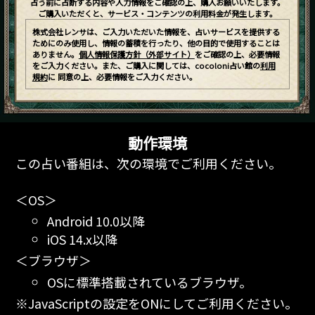
占う前に占断する内容や入力情報をご確認の上、購入お願いいたします。
ご購入いただくと、サービス・コンテンツの利用料金が発生します。
株式会社レンサは、ご入力いただいた情報を、占いサービスを提供する
ためにのみ使用し、情報の蓄積を行ったり、他の目的で使用することは
ありません。
個人情報保護方針（外部サイト）
をご確認の上、必要情報
をご入力ください。また、ご購入に関しては、cocoloni占い館の
利用
規約
に 同意の上、必要情報をご入力ください。
動作環境
この占い番組は、次の環境でご利用ください。
＜OS＞
Android 10.0以降
iOS 14.x以降
＜ブラウザ＞
OSに標準搭載されているブラウザ。
※JavaScriptの設定をONにしてご利用ください。