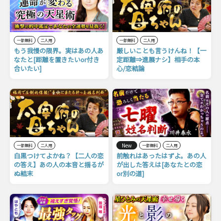
一部無料
二人用
一部無料
二人用
もう我慢の限界。実はあの人あ
厳しいことも言うけんね！【一
なたと[距離を置きたいor付き
定距離⇒進展ナシ】相手の本
合いたい]
心/恋結論
New
一部無料
二人用
一部無料
二人用
白黒つけてよかね？【二人の恋
前触れはあったはずよ。あの人
の答え】あの人の本音と揺るが
が出した答えは[あなたとの恋
ぬ結末
or別の道]