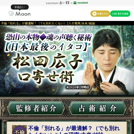
本格占い
不倫「別れる」が最適解？（でも別れたくない）2人の現実/未来/結論
不倫「別れる」が最適解？（でも別れ