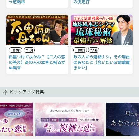
⇒恋結末
の決定打
一部無料
二人用
一部無料
二人用
白黒つけてよかね？【二人の恋
あの人から連絡ナシ。その理由
の答え】あの人の本音と揺るが
はあなたと【会いたいor距離置
ぬ結末
きたい】
ピックアップ特集