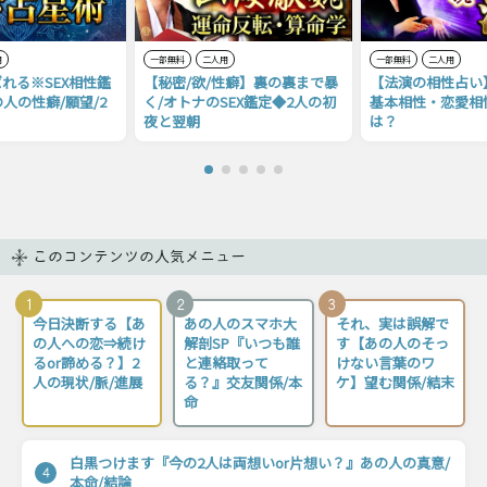
用
一部無料
二人用
一部無料
二人用
れる※SEX相性鑑
【秘密/欲/性癖】裏の裏まで暴
【法演の相性占い
の人の性癖/願望/2
く/オトナのSEX鑑定◆2人の初
基本相性・恋愛相
夜と翌朝
は？
このコンテンツの人気メニュー
1
2
3
今日決断する【あ
あの人のスマホ大
それ、実は誤解で
の人への恋⇒続け
解剖SP『いつも誰
す【あの人のそっ
るor諦める？】2
と連絡取って
けない言葉のワ
人の現状/脈/進展
る？』交友関係/本
ケ】望む関係/結末
命
白黒つけます『今の2人は両想いor片想い？』あの人の真意/
4
本命/結論