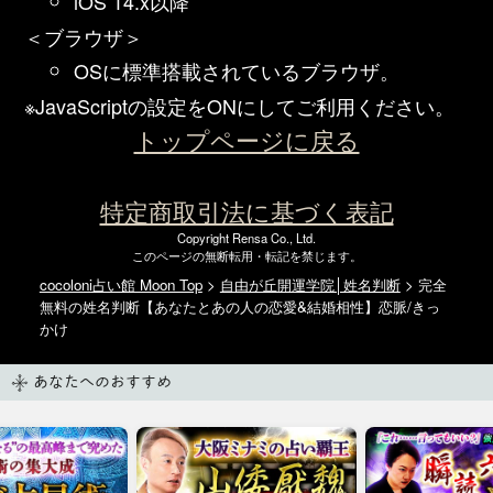
iOS 14.x以降
＜ブラウザ＞
OSに標準搭載されているブラウザ。
※JavaScriptの設定をONにしてご利用ください。
トップページに戻る
特定商取引法に基づく表記
Copyright Rensa Co., Ltd.
このページの無断転用・転記を禁じます。
cocoloni占い館 Moon Top
>
自由が丘開運学院│姓名判断
> 完全
無料の姓名判断【あなたとあの人の恋愛&結婚相性】恋脈/きっ
かけ
あなたへのおすすめ