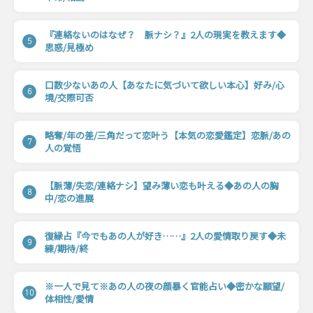
『連絡ないのはなぜ？ 脈ナシ？』2人の現実を教えます◆
5
思惑/見極め
口数少ないあの人【あなたに気づいて欲しい本心】好み/心
6
境/交際可否
略奪/年の差/三角だって恋叶う【本気の恋愛鑑定】恋脈/あの
7
人の覚悟
【脈薄/失恋/連絡ナシ】望み薄い恋も叶える◆あの人の胸
8
中/恋の進展
復縁占『今でもあの人が好き……』2人の愛情取り戻す◆未
9
練/期待/終
※一人で見て※あの人の夜の顔暴く官能占い◆密かな願望/
10
体相性/愛情