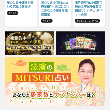
星ひとみ◆運命が変
星ひとみの“超Super
世界信奉/仏の叡智で
わる究極の天星術
天星術”〜星に刻まれ
運命全掌握◆最高位
たあなたの運命を徹
僧侶リンポチェ チベ
星ひとみ
底鑑定
ット占術
星ひとみ
ザチョジェ・リンポチェ