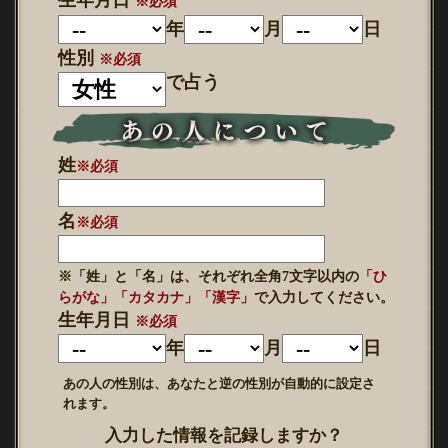
生年月日
※必須
年
月
日
性別
※必須
で占う
姓
※必須
名
※必須
※「姓」と「名」は、それぞれ全角7文字以内の
「ひ
らがな」「カタカナ」「漢字」
で入力してください。
生年月日
※必須
年
月
日
あの人の性別は、あなたと逆の性別が自動的に設定さ
れます。
入力した情報を記録しますか？