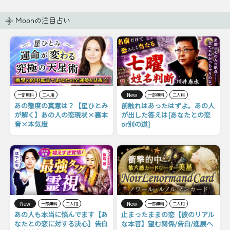
Moonの注目占い
New
一部無料
二人用
一部無料
二人用
あの態度の真意は？【星ひとみ
前触れはあったはずよ。あの人
が解く】あの人の恋現状×裏本
が出した答えは[あなたとの恋
音×本気度
or別の道]
New
New
一部無料
二人用
一部無料
二人用
あの人も本当に悩んでます【あ
止まったままの恋【彼のリアル
なたとの恋に対する決心】告白
な本音】望む関係/告白/進展へ