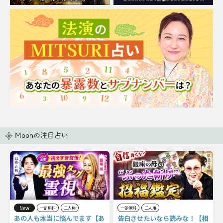
Moonの注目占い
New
一部無料
二人用
一部無料
二人用
あの人も本当に悩んでます【あ
告白させたいなら読みな！【相