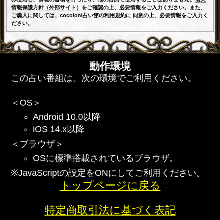
情報保護方針（外部サイト）
をご確認の上、必要情報をご入力ください。また、
ご購入に関しては、cocoloni占い館の
利用規約
に 同意の上、必要情報をご入力く
ださい。
動作環境
この占い番組は、次の環境でご利用ください。
＜OS＞
Android 10.0以降
iOS 14.x以降
＜ブラウザ＞
OSに標準搭載されているブラウザ。
※JavaScriptの設定をONにしてご利用ください。
トップページに戻る
特定商取引法に基づく表記