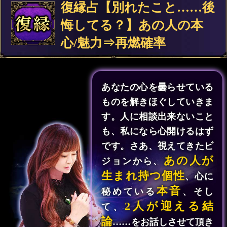
復縁占【別れたこと……後
悔してる？】あの人の本
心/魅力⇒再燃確率
あなたの心を曇らせている
ものを解きほぐしていきま
す。人に相談出来ないこと
も、私になら心開けるはず
です。さあ、視えてきたビ
あの人が
ジョンから、
生まれ持つ個性
、心に
本音
秘めている
、そし
2人が迎える結
て、
論
……をお話しさせて頂き