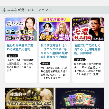
みんなが見ているコンテンツ
星ひとみ◆運命が変
視えすぎ覚悟！【シ
名前だけで恐ろしく
わる究極の天星術
ークエンスはやとも
当たる【七曜姓名判
×ギャル霊媒師 飯塚
断】川井春水
星ひとみ
唯】最強タッグ霊視
【星ひとみ】が話題沸騰
川井春水
の運命鑑定で、あなたの
飯塚唯
圧倒的信頼＆実力の的中
悩みを解決へと導きま
占！ FBIへ捜査協力⇒
YouTube界に旋風！心霊
す！
事件解決、100万人が頼
系の鑑定依頼殺到！視え
った川井春水の【七曜姓
る界の2大スター、【シ
名判断】をあなたも体
ークエンスはやとも】
感！
×【ギャル霊媒師 飯塚
唯】最強タッグによるW
視点のコラボ霊視鑑定を
リアルに再現！