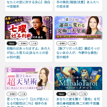
なたとの恋に対する決心】告白
手の現状/理想/決意】あんたへ
⇒恋結末
の恋本音
New
一部無料
二人用
一部無料
二人用
前触れはあったはずよ。あの人
【脈アリだった恋】最近そっけ
が出した答えは[あなたとの恋
ないあの人が、今夢中な異性/
or別の道]
恋の結末
New
一部無料
二人用
一部無料
二人用
言ってもいい？【2人が恋人に
あなたと彼を繋ぐ「運命」を可
なる可能性は◯％】相手の本
視化◆相愛度/無二の絆/不思議