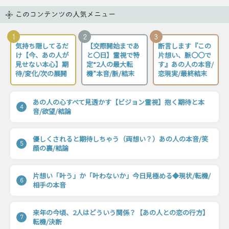
このコンテンツの人気メニュー
1
2
3
気持ち隠してるだ
【交際開始まであ
断言します『この
け【今、あの人が
と〇日】霊視で特
片想い、脈〇〇で
見せない本心】期
定“2人の最大転
す』あの人の本音/
待/変化/次の展開
機”本音/脈/結末
恋現実/最終結末
あの人の心すべて見透かす【ビジョン霊視】抱く期待と本
4
音/欲望/結論
優しくされると期待しちゃう（両想い？）あの人の本音/笑
5
顔の裏/結論
片想い「叶う」か「叶わないか」今日見極める◆現状/転機/
6
相手の本音
来年の今頃、2人はどういう関係？【あの人との恋の行方】
7
転機/決断