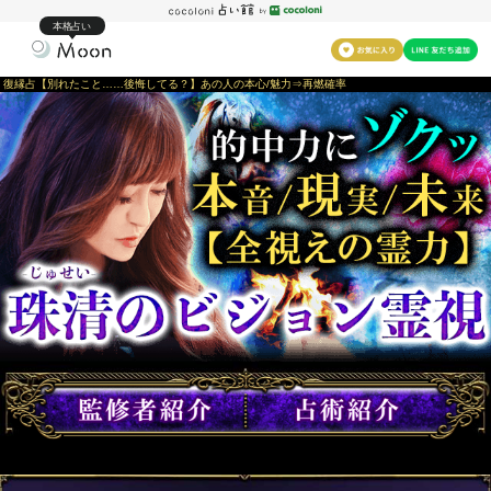
本格占い
復縁占【別れたこと……後悔してる？】あの人の本心/魅力⇒再燃確率