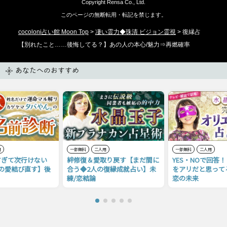
Copyright Rensa Co., Ltd.
このページの無断転用・転記を禁じます。
cocoloni占い館 Moon Top
>
凄い霊力◆珠清 ビジョン霊視
> 復縁占
【別れたこと……後悔してる？】あの人の本心/魅力⇒再燃確率
あなたへのおすすめ
用
一部無料
二人用
一部無料
二人用
すぎて次行けない
絆修復＆愛取り戻す【まだ間に
YES・NOで回答
の愛結び直す】後
合う◆2人の復縁成就占い】未
をアリだと思って
練/恋結論
恋の未来