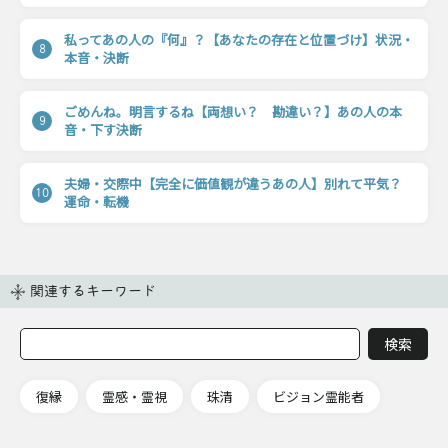
私ってあの人の『何』？【あなたの存在と位置づけ】状況・
8
本音・決断
ごめんね。明言するね【両想い？ 勘違い？】あの人の本
9
音・下す決断
夫婦・交際中【完全に価値観が違うあの人】別れて平気？
10
運命・転機
関連するキーワード
復縁
霊感・霊視
珠清
ビジョン霊能者