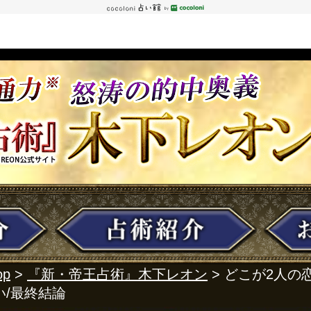
op
>
『新・帝王占術』木下レオン
> どこが2人
/最終結論