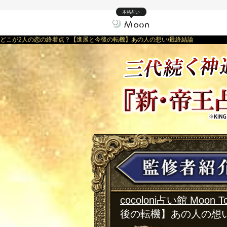
本格占い
どこが2人の恋の終着点？【進展と今後の転機】あの人の想い/最終結論
cocoloni占い館 Moon T
後の転機】あの人の想い