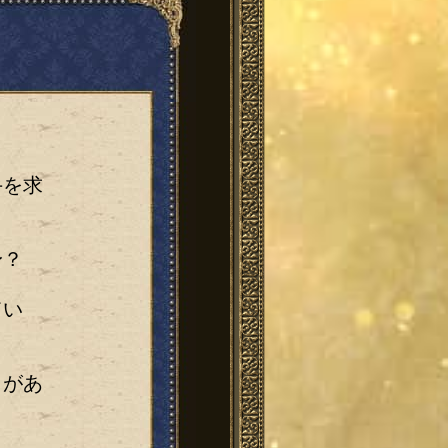
手を求
身？
てい
とがあ