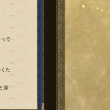
なって
。
いくた
と深