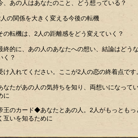
今、あの人はあなたのこと、どう想っている？
2人の関係を大きく変える今後の転機
その転機は、2人の距離感をどう変えていく？
最終的に、あの人のあなたへの想い、結論はどう
いく？
受け入れてください。ここが2人の恋の終着点です
あなたがあの人の気持ちを知り、両想いになって
めに
帝王のカード◆あなたとあの人。2人がもっともっ
く互いを知るために