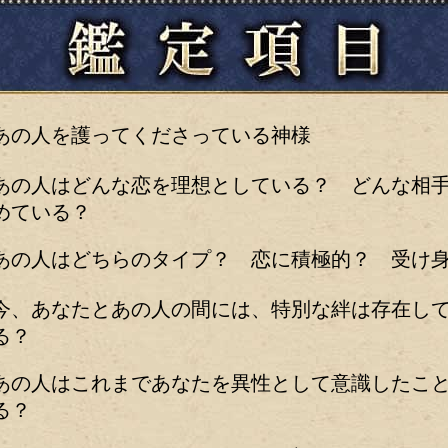
あの人を護ってくださっている神様
あの人はどんな恋を理想としている？ どんな相
めている？
あの人はどちらのタイプ？ 恋に積極的？ 受け
今、あなたとあの人の間には、特別な絆は存在し
る？
あの人はこれまであなたを異性として意識したこ
る？