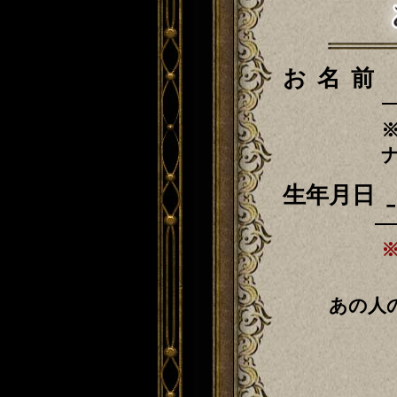
お名前
生年月日
あの人