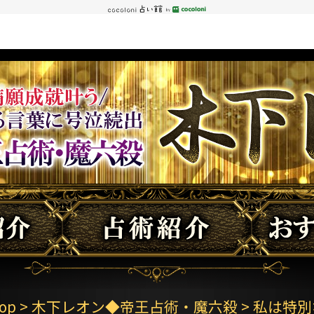
op
>
木下レオン◆帝王占術・魔六殺
> 私は特