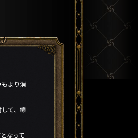
つもより消
対して、線
在となって