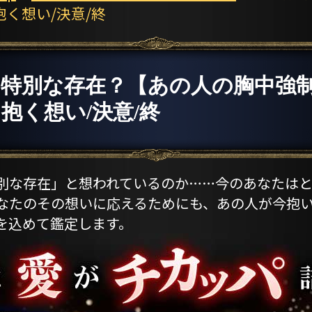
く想い/決意/終
は特別な存在？【あの人の胸中強
抱く想い/決意/終
別な存在」と想われているのか……今のあなたはと
なたのその想いに応えるためにも、あの人が今抱い
を込めて鑑定します。