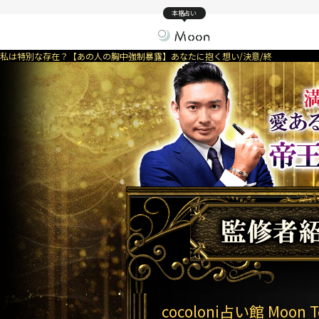
本格占い
私は特別な存在？【あの人の胸中強制暴露】あなたに抱く想い/決意/終
cocoloni占い館 Moon T