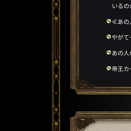
いるの
≪あの
やがて
あの人
帝王カ