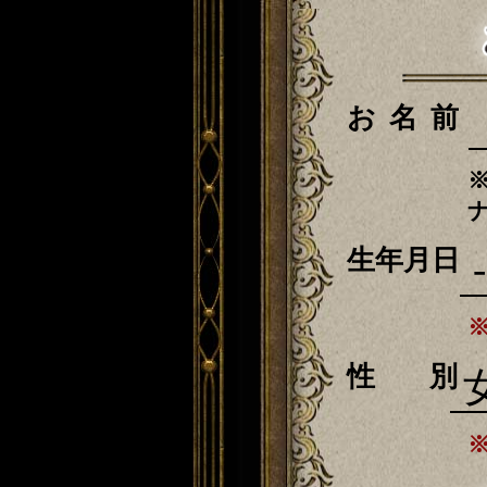
お名前
生年月日
性