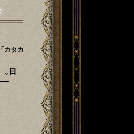
「カタカ
日