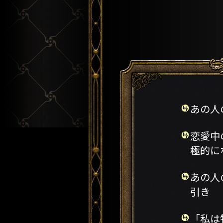
あの人
恋愛中
極的に
あの人
引き
「私は