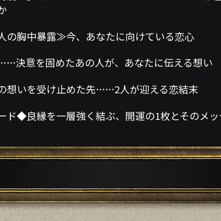
か
人の胸中暴露≫今、あなたに向けている恋心
……決意を固めたあの人が、あなたに伝える想い
の想いを受け止めた先……2人が迎える恋結末
ード◆良縁を一層強く結ぶ、開運の1枚とそのメッ