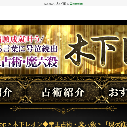
op
>
木下レオン◆帝王占術・魔六殺
> 「現状