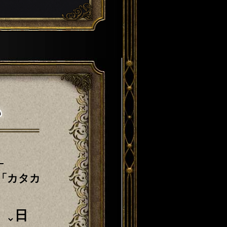
「カタカ
日