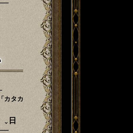
「カタカ
日