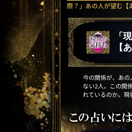
際？」あの人が望む【
「
【
今の関係が、あの
ない2人。この関
れているのか。現