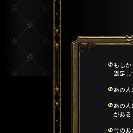
もしか
満足
あの人
あの人
があ
今のあ