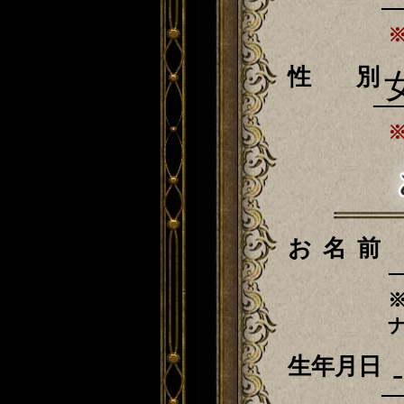
性
お名前
生年月日