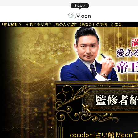
本格占い
「現状維持？ それとも交際？」あの人が望む【あなたとの関係】恋本音
cocoloni占い館 Moon T