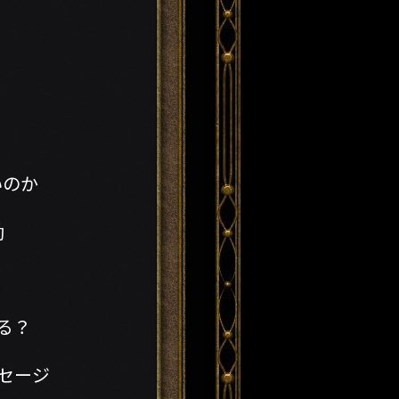
いのか
動
至る？
セージ