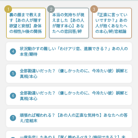
1
2
3
裏の顔まで教えま
本当の気持ちが視
『正直に言ってい
す【あの人が隠す
えました【あの人
いですか？』あの
欲望と妄想】身体
が隠す本心】あな
人が抱くあなたへ
の相性/H後の関係
たへの恋回答/絆
の本心/絆/恋結論
状況動かすの難しい「わけアリ恋、進展できる？」あの人の
4
本音/期待
全部勘違いだった？（優しかったのに、今冷たい彼）誤解と
5
真相/本心
全部勘違いだった？（優しかったのに、今冷たい彼）誤解と
6
真相/本心
頑張れば報われる？【あの人の正直な気持ち】あなたへの答
7
え/恋結末
一度失恋したあの人【潔く諦めるべき？/挽回できる？】未