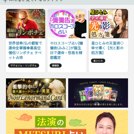
世界信奉/仏の叡智で
ホロスコープ占い|彌
星ひとみの天星術◇
運命全掌握◆最高位
彌告(みみこ)が誕生
幸せ導く【光と影の
僧侶リンポチェ チベ
日で運命・性格を精
処方箋】
ット占術
密鑑定
星ひとみ
ザチョジェ・リンポチェ
彌彌告