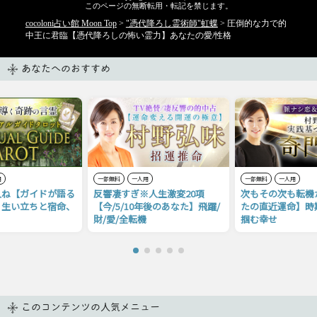
このページの無断転用・転記を禁じます。
cocoloni占い館 Moon Top
>
"憑代降ろし霊術師"虹蝶
> 圧倒的な力で的
中王に君臨【憑代降ろしの怖い霊力】あなたの愛/性格
あなたへのおすすめ
用
一部無料
一人用
一部無料
一人用
人ね【ガイドが語る
反響凄すぎ※人生激変20項
次もその次も転機
】生い立ちと宿命、
【今/5/10年後のあなた】飛躍/
たの直近運命】時期
財/愛/全転機
掴む幸せ
このコンテンツの人気メニュー