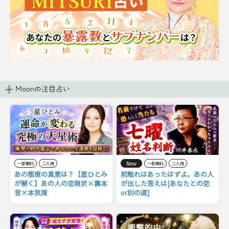
Moonの注目占い
New
一部無料
二人用
一部無料
二人用
あの態度の真意は？【星ひとみ
前触れはあったはずよ。あの人
が解く】あの人の恋現状×裏本
が出した答えは[あなたとの恋
音×本気度
or別の道]