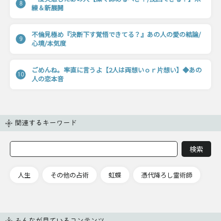
8
練＆新展開
不倫見極め『決断下す覚悟できてる？』あの人の愛の結論/
9
心境/本気度
ごめんね。率直に言うよ【2人は両想いｏｒ片想い】◆あの
10
人の恋本音
関連するキーワード
人生
その他の占術
虹蝶
憑代降ろし霊術師
みんなが見ているコンテンツ