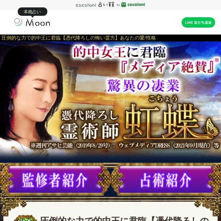
本格占い
圧倒的な力で的中王に君臨【憑代降ろしの怖い霊力】あなたの愛/性格
圧倒的な力で的中王に君臨【憑代降ろしの