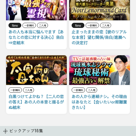
New
New
一部無料
二人用
一部無料
二人用
あの人も本当に悩んでます【あ
止まったままの恋【彼のリアル
なたとの恋に対する決心】告白
な本音】望む関係/告白/進展へ
⇒恋結末
の決定打
一部無料
二人用
一部無料
二人用
白黒つけてよかね？【二人の恋
あの人から連絡ナシ。その理由
の答え】あの人の本音と揺るが
はあなたと【会いたいor距離置
ぬ結末
きたい】
ピックアップ特集