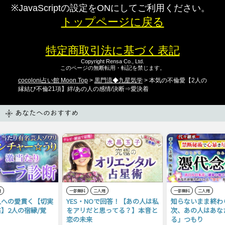
※JavaScriptの設定をONにしてご利用ください。
トップページに戻る
特定商取引法に基づく表記
Copyright Rensa Co., Ltd.
このページの無断転用・転記を禁じます。
cocoloni占い館 Moon Top
>
黒門流◆九星気学
> 本気の不倫愛【2人の
縁結び不倫21項】絆/あの人の感情/決断⇒愛決着
あなたへのおすすめ
用
一部無料
二人用
一部無料
二人用
人への愛貫く【切実
YES・NOで回答！【あの人は私
知らないまま終わ
】2人の宿縁/覚
をアリだと思ってる？】本音と
次、あの人はあな
恋の未来
る」つもり