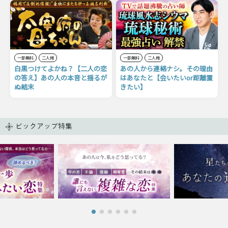
一部無料
二人用
一部無料
二人用
白黒つけてよかね？【二人の恋
あの人から連絡ナシ。その理由
の答え】あの人の本音と揺るが
はあなたと【会いたいor距離置
ぬ結末
きたい】
ピックアップ特集