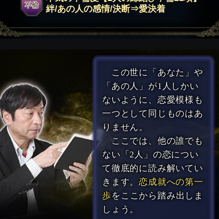
絆/あの人の感情/決断⇒愛決着
この世に「あなた」や
「あの人」が1人しかい
ないように、恋愛模様も
一つとして同じものはあ
りません。
ここでは、他の誰でも
ない「2人」の恋につい
て徹底的に読み解いてい
きます。
恋成就への第一
歩
をここから踏み出しま
しょう。