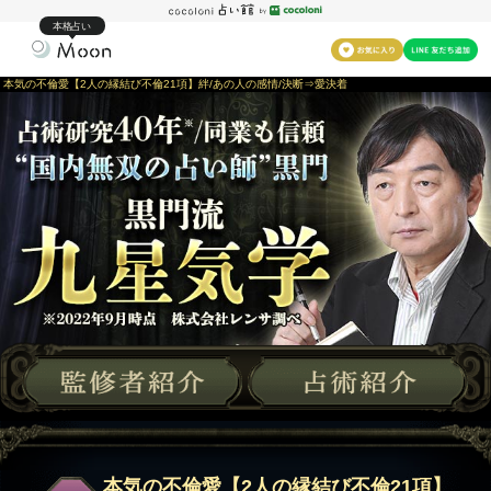
本格占い
本気の不倫愛【2人の縁結び不倫21項】絆/あの人の感情/決断⇒愛決着
本気の不倫愛【2人の縁結び不倫21項】