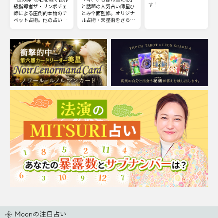
す！
級指導者ザ・リンポチェ
と話題の人気占い師星ひ
師による圧倒的本物のチ
とみ全面監修。オリジナ
ベット占術。他の占いと
ル占術・天星術をさらに
は一線を画すチベット占
深掘りした特別な占い超
術の極意をお伝えしまし
Super天星術が登場！
ょう。
TV番組でも話題の『◯◯
の星』やプライベートな
面を見る『裏天星』他、
複数の観点から占う詳細
な天星術を再現！
Moonの注目占い