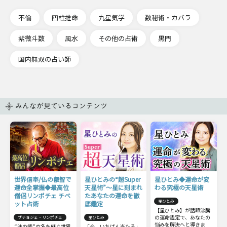
不倫
四柱推命
九星気学
数秘術・カバラ
紫微斗数
風水
その他の占術
黒門
国内無双の占い師
みんなが見ているコンテンツ
世界信奉/仏の叡智で
星ひとみの“超Super
星ひとみ◆運命が変
運命全掌握◆最高位
天星術”〜星に刻まれ
わる究極の天星術
僧侶リンポチェ チベ
たあなたの運命を徹
星ひとみ
ット占術
底鑑定
【星ひとみ】が話題沸騰
の運命鑑定で、あなたの
ザチョジェ・リンポチェ
星ひとみ
悩みを解決へと導きま
“法の師”の名を継ぐ世界
「今、いちばん当たる」