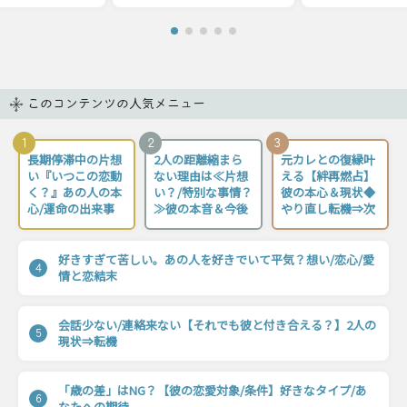
このコンテンツの人気メニュー
1
2
3
長期停滞中の片想
2人の距離縮まら
元カレとの復縁叶
い『いつこの恋動
ない理由は≪片想
える【絆再燃占】
く？』あの人の本
い？/特別な事情？
彼の本心＆現状◆
心/運命の出来事
≫彼の本音＆今後
やり直し転機⇒次
好きすぎて苦しい。あの人を好きでいて平気？想い/恋心/愛
4
情と恋結末
会話少ない/連絡来ない【それでも彼と付き合える？】2人の
5
現状⇒転機
「歳の差」はNG？【彼の恋愛対象/条件】好きなタイプ/あ
6
なたへの期待