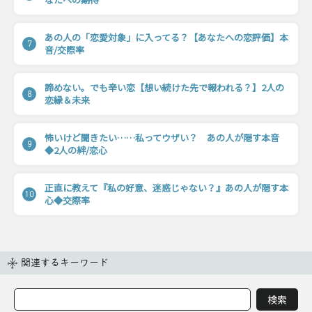
あの人の「恋愛対象」に入ってる？【あなたへの恋評価】本
7
音/交際率
諦めない。でも辛い恋【想い続けた先で報われる？】2人の
8
恋縁＆未来
怖いけど聞きたい……私ってウザい？ あの人が隠す本音
9
◆2人の絆/恋心
正直に教えて『私の好意、迷惑じゃない？』あの人が隠す本
10
心◆交際率
関連するキーワード