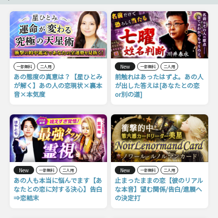
New
一部無料
二人用
一部無料
二人用
あの態度の真意は？【星ひとみ
前触れはあったはずよ。あの人
が解く】あの人の恋現状×裏本
が出した答えは[あなたとの恋
音×本気度
or別の道]
New
New
一部無料
二人用
一部無料
二人用
あの人も本当に悩んでます【あ
止まったままの恋【彼のリアル
なたとの恋に対する決心】告白
な本音】望む関係/告白/進展へ
⇒恋結末
の決定打