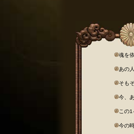
魂を
あの
そも
今、
この
今の