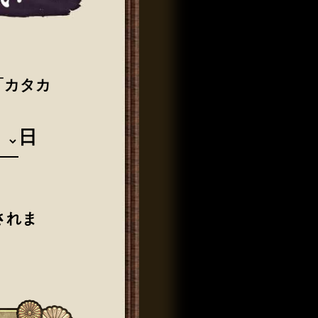
「カタカ
日
されま