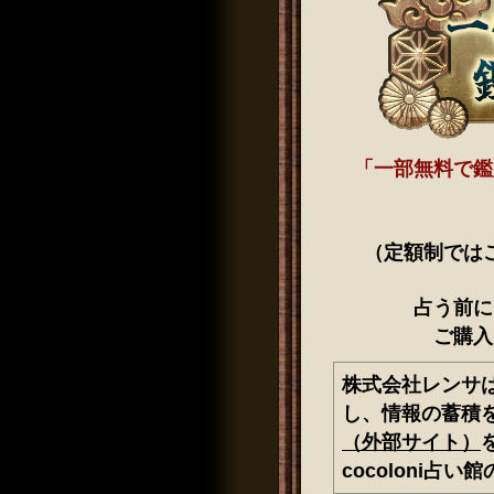
「一部無料で鑑
（定額制では
占う前に
ご購入
株式会社レンサ
し、情報の蓄積
（外部サイト）
cocoloni占い館