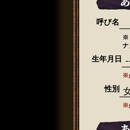
呼び名
※
ナ
生年月日
※
性別
※