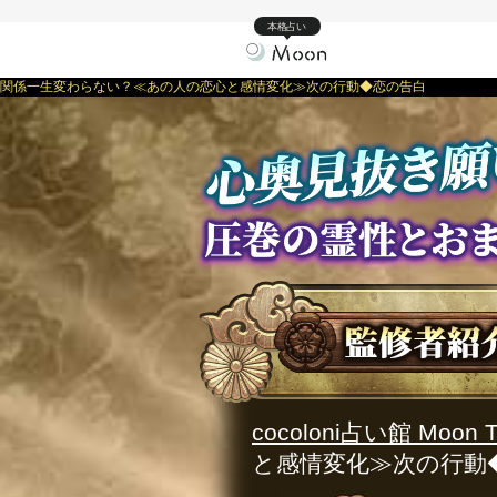
本格占い
関係一生変わらない？≪あの人の恋心と感情変化≫次の行動◆恋の告白
cocoloni占い館 Moon T
と感情変化≫次の行動