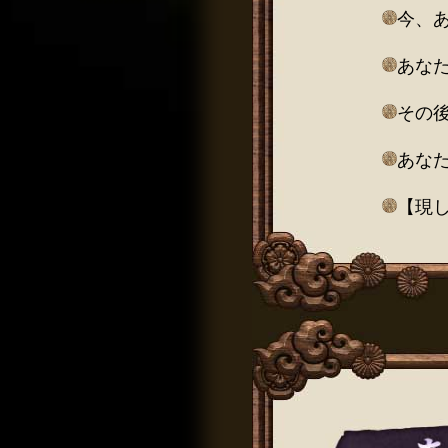
今、
あな
その
あな
【現