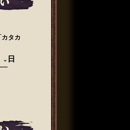
「カタカ
日