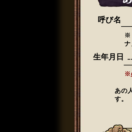
呼び名
※
ナ
生年月日
※
あの
す。