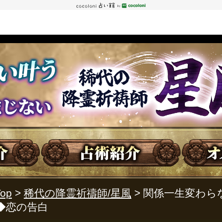
op
>
稀代の降霊祈禱師/星風
> 関係一生変わ
◆恋の告白