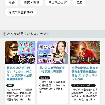
結婚
霊感・霊視
その他の占術
星風
稀代の降霊祈祷師
みんなが見ているコンテンツ
動画2000万再生超
星ひとみ◆運命が変
世界信奉/仏の叡智で
え！『この人、外さ
わる究極の天星術
運命全掌握◆最高位
ない』真実暴く全感
僧侶リンポチェ チベ
星ひとみ
覚霊視◆珠希
ット占術
【星ひとみ】が話題沸騰
の運命鑑定で、あなたの
珠希
ザチョジェ・リンポチェ
悩みを解決へと導きま
YouTubeチャンネル登録
“法の師”の名を継ぐ世界
す！
者数5万人、動画再生数
級指導者ザ・リンポチェ
2000万回超え!! 本音も
師による圧倒的本物のチ
秘密も何もかも……触れ
ベット占術。他の占いと
てはいけない部分までズ
は一線を画すチベット占