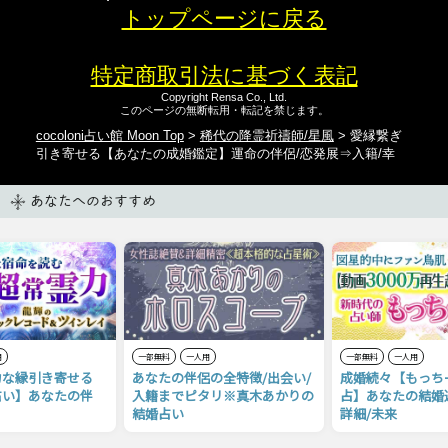
トップページに戻る
特定商取引法に基づく表記
Copyright Rensa Co., Ltd.
このページの無断転用・転記を禁じます。
cocoloni占い館 Moon Top
>
稀代の降霊祈禱師/星風
> 愛縁繋ぎ
引き寄せる【あなたの成婚鑑定】運命の伴侶/恋発展⇒入籍/幸
あなたへのおすすめ
用
一部無料
一人用
一部無料
一人用
力な縁引き寄せる
あなたの伴侶の全特徴/出会い/
成婚続々【もっち
占い】あなたの伴
入籍までピタリ※真木あかりの
占】あなたの結婚
結婚占い
詳細/未来