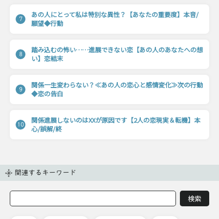
あの人にとって私は特別な異性？【あなたの重要度】本音/
7
願望◆行動
踏み込むの怖い……進展できない恋【あの人のあなたへの想
8
い】恋結末
関係一生変わらない？≪あの人の恋心と感情変化≫次の行動
9
◆恋の告白
関係進展しないのはXXが原因です【2人の恋現実＆転機】本
10
心/誤解/終
関連するキーワード