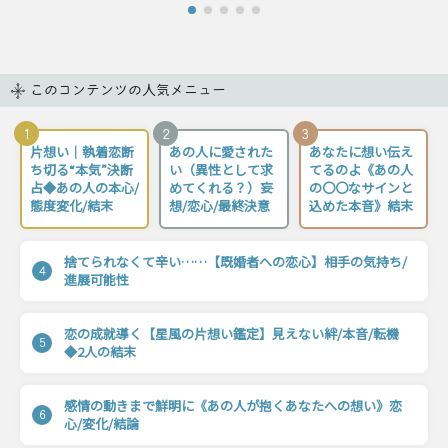
このコンテンツの人気メニュー
1
2
3
片想い｜執着恋断
あの人に愛された
あなたに想い伝え
ち切る“本気”決断
い（異性として求
てるのよ《あの人
占◆あの人の本心/
めてくれる？）妄
の〇〇なサインと
態度変化/結末
想/恋心/最終決意
込めた本音》結末
捨てられなくて辛い……【既婚者への恋心】相手の気持ち/
4
進展可能性
恋の成就導く【星風の片想い鑑定】見えない絆/本音/転機
5
◆2人の結末
感情の動きまで鮮明に《あの人が抱くあなたへの想い》恋
6
心/変化/結論