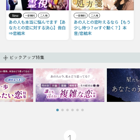
New
一部無料
二人用
一部無料
二人用
あの人も本当に悩んでます【あ
あの人との恋叶えるなら【もう
なたとの恋に対する決心】告白
少し待つ？orすぐ動く？】本
⇒恋結末
音/恋結末
ピックアップ特集