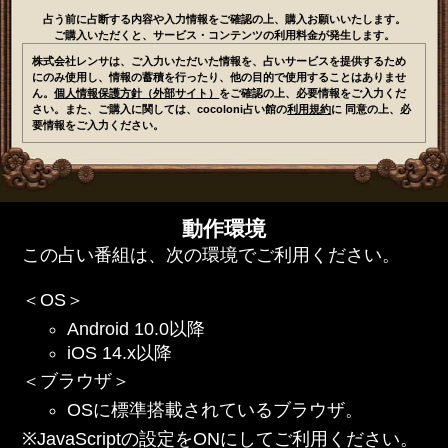
占う前に占断する内容や入力情報をご確認の上、購入お願いいたします。
ご購入いただくと、サービス・コンテンツの利用料金が発生します。
株式会社レンサは、ご入力いただいた情報を、占いサービスを提供するため
にのみ使用し、情報の蓄積を行ったり、他の目的で使用することはありませ
ん。
個人情報保護方針（外部サイト）
をご確認の上、必要情報をご入力くだ
さい。また、ご購入に関しては、cocoloni占い館の
利用規約
に 同意の上、必
要情報をご入力ください。
動作環境
この占い番組は、次の環境でご利用ください。
＜OS＞
Android 10.0以降
iOS 14.x以降
＜ブラウザ＞
OSに標準搭載されているブラウザ。
※JavaScriptの設定をONにしてご利用ください。