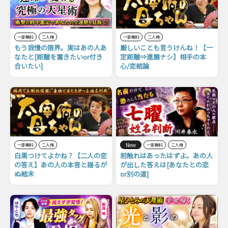
一部無料
二人用
一部無料
二人用
もう我慢の限界。実はあの人あ
厳しいことも言うけんね！【一
なたと[距離を置きたいor付き
定距離⇒進展ナシ】相手の本
合いたい]
心/恋結論
New
一部無料
二人用
一部無料
二人用
白黒つけてよかね？【二人の恋
前触れはあったはずよ。あの人
の答え】あの人の本音と揺るが
が出した答えは[あなたとの恋
ぬ結末
or別の道]