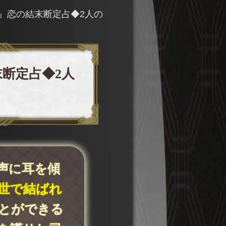
』恋の結末断定占◆2人の
断定占◆2人
声に耳を傾
世で結ばれ
とができる