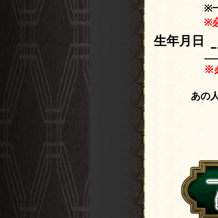
※
※
生年月日
※
あの