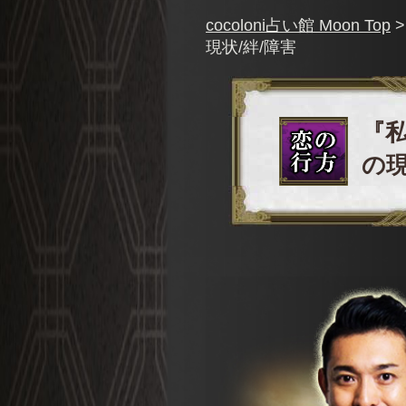
cocoloni占い館 Moon Top
現状/絆/障害
『
の現