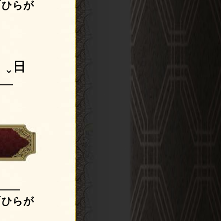
「ひらが
日
）
「ひらが