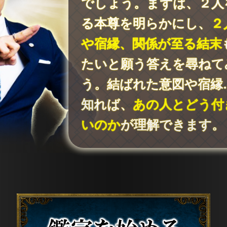
でしょう。まずは、２人
る本尊を明らかにし、
２
や宿縁、関係が至る結末
たいと願う答えを尋ねて
う。結ばれた意図や宿縁
知れば、
あの人とどう付
いのか
が理解できます。