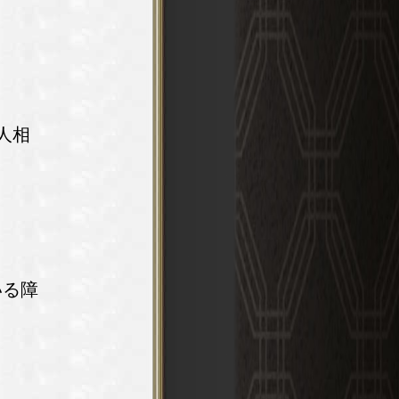
人相
いる障