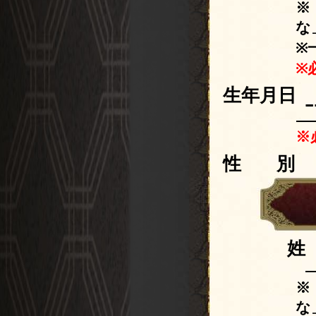
※
な
※
※
生年月日
※
性
姓
※
な