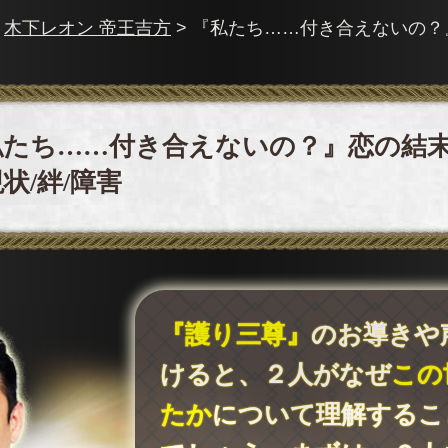
>
木下レオン 帝王吉方
> 『私たち……付き合えないの？
私たち……付き合えないの？』恋の結末
状/絆/障害
『護り三尊』
のお導きや
けると、２人がなぜ
この
たか
について理解するこ