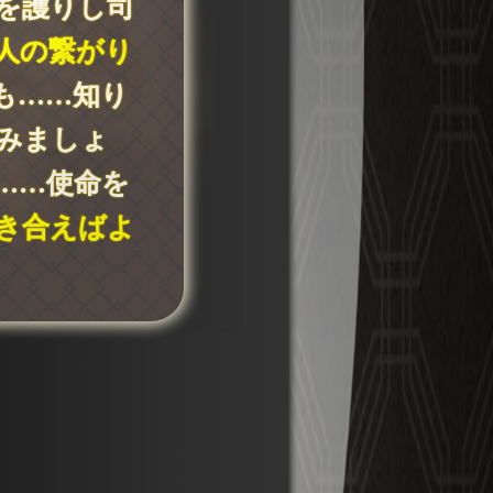
を護りし司
人の繋がり
も……知り
みましょ
……使命を
き合えばよ