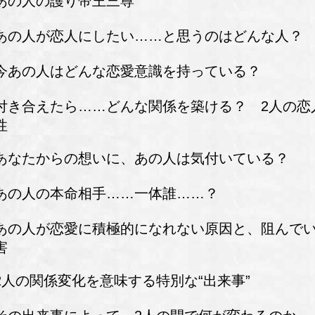
あの人の護り帝王三尊
あの人が恋人にしたい……と思うのはどんな人？
今あの人はどんな恋愛意識を持っている？
付き合えたら……どんな関係を築ける？ 2人の恋
性
あなたからの想いに、あの人は気付いている？
あの人の本命相手……一体誰……？
あの人が恋愛に積極的になれない原因と、阻んで
害
2人の関係変化を意味する特別な“出来事”