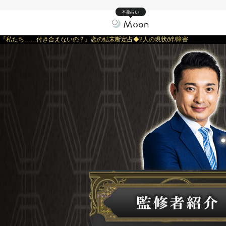
本格占い
『私たち……付き合えないの？』恋の結末断定占◆2人の現状/絆/障害