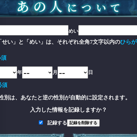
めい
「せい」と「めい」は、それぞれ全角7文字以内の
ひらが
。
必須
年
月
日
必須
性別は、あなたと逆の性別が自動的に設定されます。
入力した情報を記録しますか？
記録する
記録を削除する