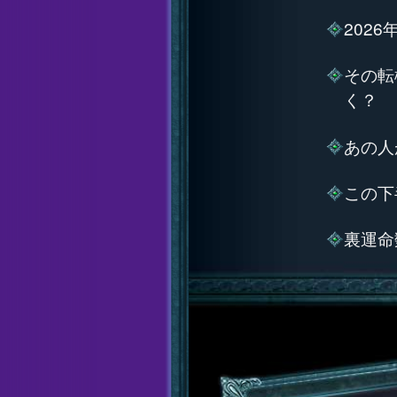
202
その転
く？
あの人
この下
裏運命