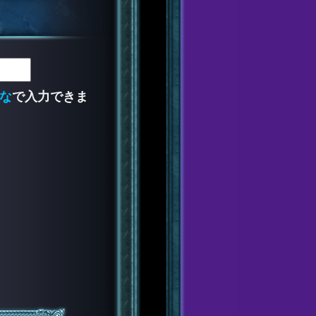
な
で入力できま