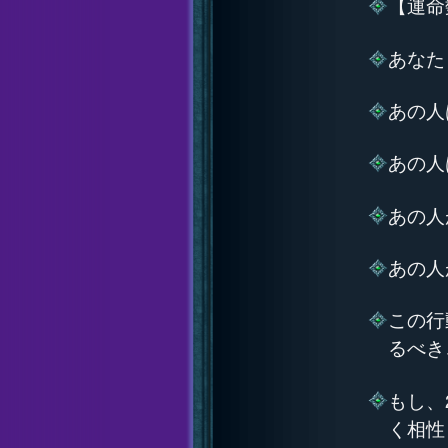
【運命
あなた
あの人
あの人
あの人
あの人
この行
るべき
もし、
く相性