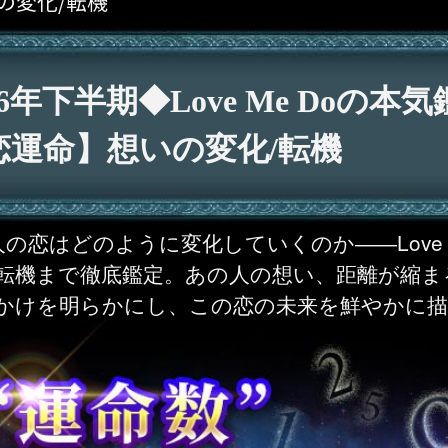
の変化/転機
26年下半期◆Love Me Doの本
恋運命】想いの変化/転機
2人の恋はどのように変化していくのか――Love 
転機まで徹底鑑定。あの人の想い、距離が縮ま
かけを明らかにし、この恋の未来を鮮やかに