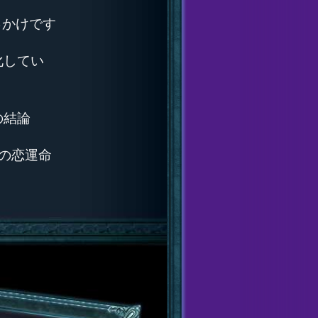
っかけです
化してい
の結論
の恋運命