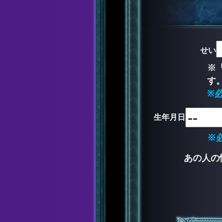
せい
※
す
※
生年月日
※
あの人の