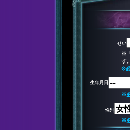
せい
※
す
※
生年月日
※
性別
※