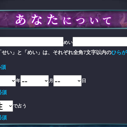
めい
「せい」と「めい」は、それぞれ全角7文字以内の
ひらが
。
必須
年
月
日
必須
で占う
必須