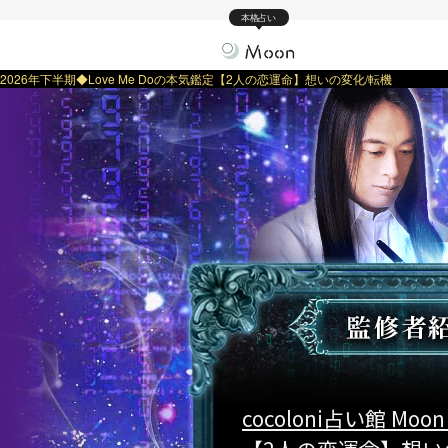
本格占い
2026年下半期◆Love Me Doの本気鑑定【2人の恋運命】想いの変化/転機
cocoloni占い館 Moon