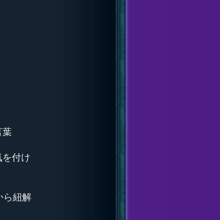
言葉
気を付け
から紐解