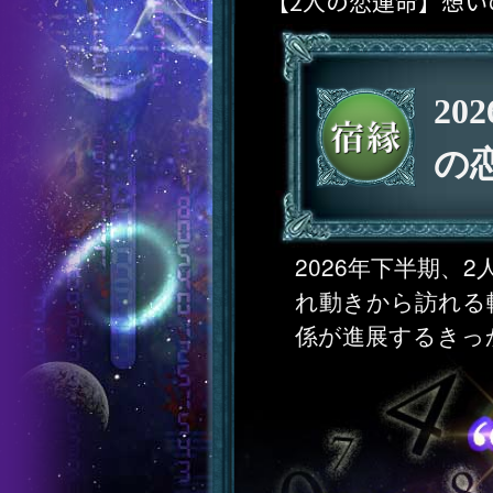
【2人の恋運命】想い
20
の
2026年下半期、
れ動きから訪れる
係が進展するきっ