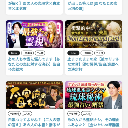
が解く】あの人の恋現状×裏本
が出した答えは[あなたとの恋
音×本気度
or別の道]
New
New
一部無料
二人用
一部無料
二人用
あの人も本当に悩んでます【あ
止まったままの恋【彼のリアル
なたとの恋に対する決心】告白
な本音】望む関係/告白/進展へ
⇒恋結末
の決定打
一部無料
二人用
一部無料
二人用
白黒つけてよかね？【二人の恋
あの人から連絡ナシ。その理由
の答え】あの人の本音と揺るが
はあなたと【会いたいor距離置