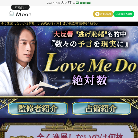
本格占い
全く進展しないのは何故【この恋の行く末】彼の思惑/事情/告げる想い
全く進展しないのは何故