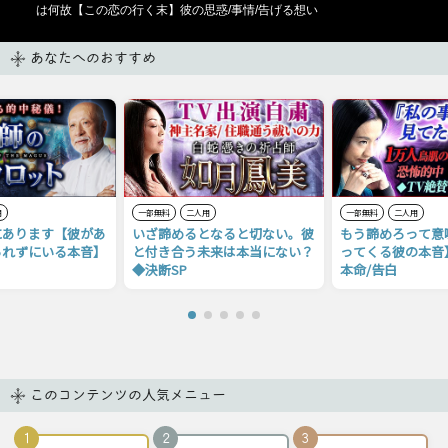
は何故【この恋の行く末】彼の思惑/事情/告げる想い
あなたへのおすすめ
用
一部無料
二人用
一部無料
二人用
にあります【彼があ
いざ諦めるとなると切ない。彼
もう諦めろって意
られずにいる本音】
と付き合う未来は本当にない？
ってくる彼の本音
◆決断SP
本命/告白
このコンテンツの人気メニュー
1
2
3