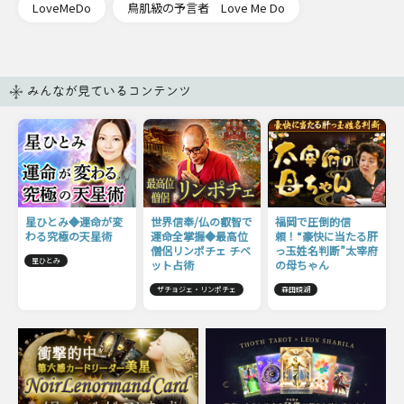
LoveMeDo
鳥肌級の予言者 Love Me Do
みんなが見ているコンテンツ
星ひとみ◆運命が変
世界信奉/仏の叡智で
福岡で圧倒的信
わる究極の天星術
運命全掌握◆最高位
頼！“豪快に当たる肝
僧侶リンポチェ チベ
っ玉姓名判断”太宰府
星ひとみ
ット占術
の母ちゃん
ザチョジェ・リンポチェ
森田鏡湖