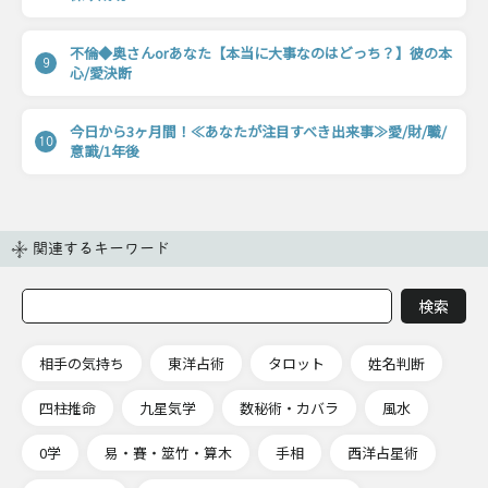
不倫◆奥さんorあなた【本当に大事なのはどっち？】彼の本
9
心/愛決断
今日から3ヶ月間！≪あなたが注目すべき出来事≫愛/財/職/
10
意識/1年後
関連するキーワード
相手の気持ち
東洋占術
タロット
姓名判断
四柱推命
九星気学
数秘術・カバラ
風水
0学
易・賽・筮竹・算木
手相
西洋占星術