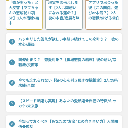
「恋が実った」と
現実をお伝えしま
アプリで出会った
大反響【ラブちゃ
す【2人は両想い
彼【この関係、遊
んの恋成就31項
になれる運命？】
びor本気？】2人
SP】2人の宿縁/結
彼の本音/進展有無
の宿縁/告げる告白
末
ハッキリした答えが欲しい◆想い続けてこの恋叶う？ 彼の
4
本心/最後
同僚止まり？ 恋愛対象？【職場恋愛の結末】彼の想い/恋
5
転機/交際率
今でも忘れられない【彼の心を引き戻す復縁鑑定】2人の絆/
6
未練/再燃
【スピード結婚も実現】あなたの愛結婚◆伴侶の特徴/キッ
7
カケ/未来像
今知っておくべき【あなたの“お金”との向き合い方】人間関
8
係◆成功