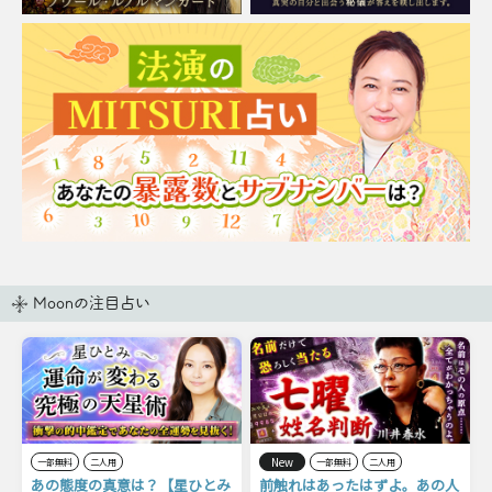
Moonの注目占い
New
一部無料
二人用
一部無料
二人用
あの態度の真意は？【星ひとみ
前触れはあったはずよ。あの人