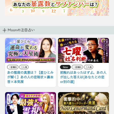
Moonの注目占い
New
一部無料
二人用
一部無料
二人用
あの態度の真意は？【星ひとみ
前触れはあったはずよ。あの人
が解く】あの人の恋現状×裏本
が出した答えは[あなたとの恋
音×本気度
or別の道]