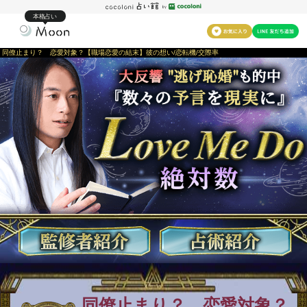
本格占い
同僚止まり？ 恋愛対象？【職場恋愛の結末】彼の想い/恋転機/交際率
同僚止まり？ 恋愛対象？