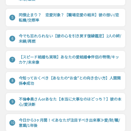
同僚止まり？ 恋愛対象？【職場恋愛の結末】彼の想い/恋
5
転機/交際率
今でも忘れられない【彼の心を引き戻す復縁鑑定】2人の絆/
6
未練/再燃
【スピード結婚も実現】あなたの愛結婚◆伴侶の特徴/キッ
7
カケ/未来像
今知っておくべき【あなたの“お金”との向き合い方】人間関
8
係◆成功
不倫◆奥さんorあなた【本当に大事なのはどっち？】彼の本
9
心/愛決断
今日から3ヶ月間！≪あなたが注目すべき出来事≫愛/財/職/
10
意識/1年後