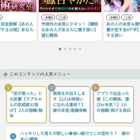
用
一部無料
二人用
一部無料
二人用
も完全読解【あの人
予想外の本音にドキッ！【曖昧
あの人の本音＆感
する20項】あなた
なあの人があなたに隠す想い】
書き記す全6千字
望む関係
する想い
このコンテンツの人気メニュー
1
2
3
「恋が実った」と
現実をお伝えしま
アプリで出会った
大反響【ラブちゃ
す【2人は両想い
彼【この関係、遊
んの恋成就31項
になれる運命？】
びor本気？】2人
SP】2人の宿縁/結
彼の本音/進展有無
の宿縁/告げる告白
末
ハッキリした答えが欲しい◆想い続けてこの恋叶う？ 彼の
4
本心/最後