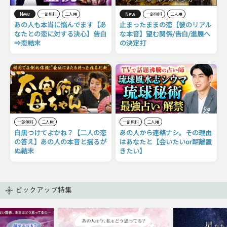
New
New
一部無料
二人用
一部無料
二人用
あの人も本当に悩んでます【あ
止まったままの恋【彼のリアル
なたとの恋に対する決心】告白
な本音】望む関係/告白/進展へ
⇒恋結末
の決定打
一部無料
二人用
一部無料
二人用
白黒つけてよかね？【二人の恋
あの人から連絡ナシ。その理由
の答え】あの人の本音と揺るが
はあなたと【会いたいor距離置
ぬ結末
きたい】
ピックアップ特集