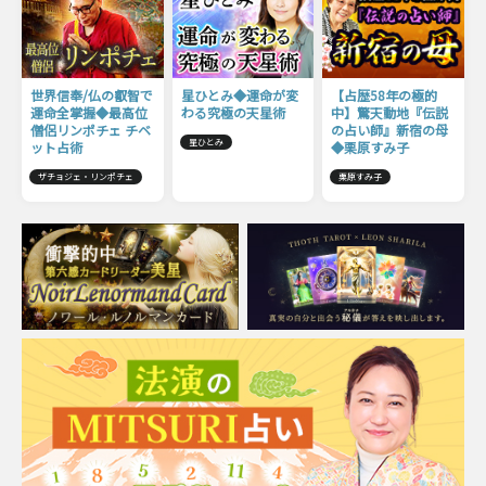
世界信奉/仏の叡智で
星ひとみ◆運命が変
【占歴58年の極的
運命全掌握◆最高位
わる究極の天星術
中】驚天動地『伝説
僧侶リンポチェ チベ
の占い師』新宿の母
星ひとみ
ット占術
◆栗原すみ子
ザチョジェ・リンポチェ
栗原すみ子