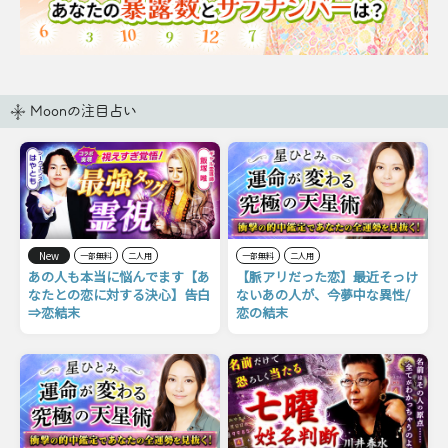
Moonの注目占い
New
一部無料
二人用
一部無料
二人用
あの人も本当に悩んでます【あ
【脈アリだった恋】最近そっけ
なたとの恋に対する決心】告白
ないあの人が、今夢中な異性/
⇒恋結末
恋の結末