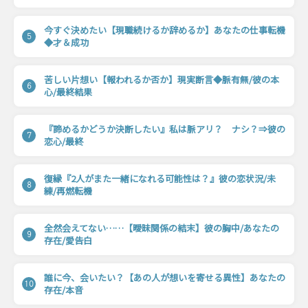
今すぐ決めたい【現職続けるか辞めるか】あなたの仕事転機
5
◆才＆成功
苦しい片想い【報われるか否か】現実断言◆脈有無/彼の本
6
心/最終結果
『諦めるかどうか決断したい』私は脈アリ？ ナシ？⇒彼の
7
恋心/最終
復縁『2人がまた一緒になれる可能性は？』彼の恋状況/未
8
練/再燃転機
全然会えてない……【曖昧関係の結末】彼の胸中/あなたの
9
存在/愛告白
誰に今、会いたい？【あの人が想いを寄せる異性】あなたの
10
存在/本音