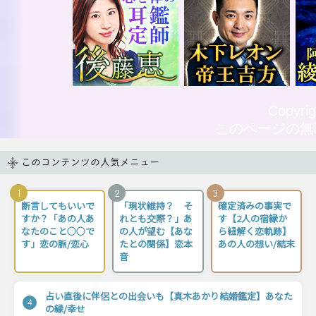
Copyrig
このページの無
このコンテンツの人気メニュー
1
2
3
断言してもいいで
「現状維持？ そ
確定済みの事実で
すか？「あの人あ
れとも交際？」あ
す【2人の宿縁か
なたのこと○○で
の人が望む【あな
ら紐解く恋軌跡】
す」恋の脈/恋心
たとの関係】恋本
あの人の想い/結末
音
占い直後に伴侶との出会いも【真木あかり結婚鑑定】あなた
4
の縁/幸せ