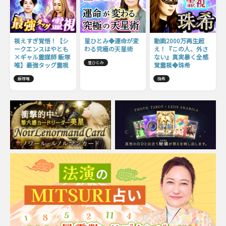
視えすぎ覚悟！【シ
星ひとみ◆運命が変
動画2000万再生超
ークエンスはやとも
わる究極の天星術
え！『この人、外さ
×ギャル霊媒師 飯塚
ない』真実暴く全感
星ひとみ
唯】最強タッグ霊視
覚霊視◆珠希
飯塚唯
珠希