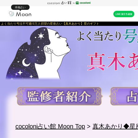
本格占い
よく当たり号泣不可避/3万人切望の星座占い【真木あかり】星のギフト
cocoloni占い館 Moon Top
>
真木あかり◆星