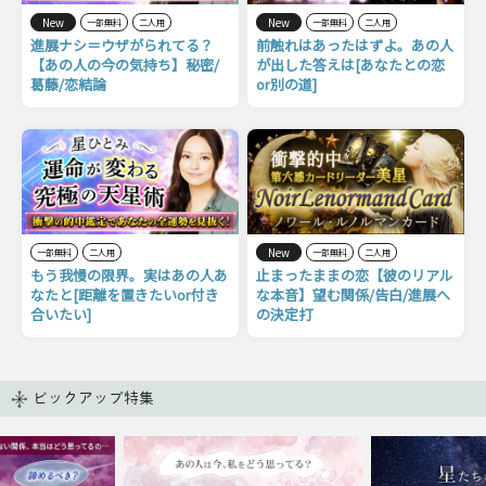
New
New
一部無料
二人用
一部無料
二人用
進展ナシ＝ウザがられてる？
前触れはあったはずよ。あの人
【あの人の今の気持ち】秘密/
が出した答えは[あなたとの恋
葛藤/恋結論
or別の道]
New
一部無料
二人用
一部無料
二人用
もう我慢の限界。実はあの人あ
止まったままの恋【彼のリアル
なたと[距離を置きたいor付き
な本音】望む関係/告白/進展へ
合いたい]
の決定打
ピックアップ特集