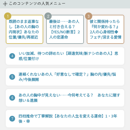
このコンテンツの人気メニュー
1
2
3
既読のまま返事な
最後は……あの人
彼と関係持ったら
し【あの人の胸の
と付き合える？
『何か変わる？』
内現状】あなたの
【YES/NO断言】2
2人の心身相性◆
位置/優先/再接近
人の恋運命
フェチ/深まる愛情
いい加減、待つの辞めたい【疎遠気味/脈ナシのあの人】思
4
惑/位置付け
連絡くれないあの人「好意なしで確定？」胸の内/優先/悩
5
み/今後展開
あの人の胸中が見えない……今何考えてる？ あなたに隠す
6
想い＆進展
四柱推命で丁寧解説【あなたの人生を変える運命】1・3年
7
後・幸