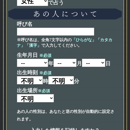
で占う
呼び名
※呼び名は、全角7文字以内の
「ひらがな」「カタカ
ナ」「漢字」
で入力してください。
生年月日
※必須
年
月
日
出生時刻
※必須
時
分
出生場所
※必須
あの人の性別は、あなたと逆の性別が自動的に設定さ
れます。