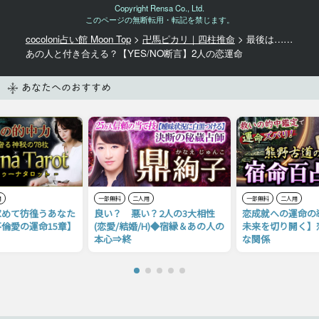
Copyright Rensa Co., Ltd.
このページの無断転用・転記を禁じます。
cocoloni占い館 Moon Top
>
卍馬ピカリ｜四柱推命
> 最後は……
あの人と付き合える？【YES/NO断言】2人の恋運命
あなたへのおすすめ
用
一部無料
二人用
一部無料
二人用
求めて彷徨うあなた
良い？ 悪い？2人の3大相性
恋成就への運命の
倫愛の運命15章】
(恋愛/結婚/H)◆宿縁＆あの人の
未来を切り開く】
本心⇒終
な関係