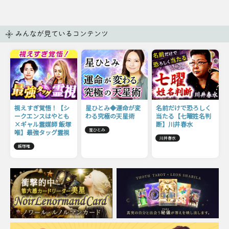
みんなが見ているコンテンツ
視えすぎ覚悟！【シ
星ひとみ◆運命が変
名前だけで恐ろしく
ークエンスはやとも
わる究極の天星術
当たる【七曜姓名判
×ギャル霊媒師 飯塚
断】川井春水
星ひとみ
唯】最強タッグ霊視
川井春水
飯塚唯