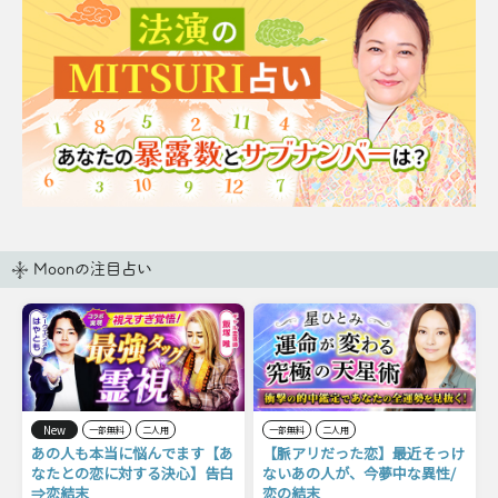
Moonの注目占い
New
一部無料
二人用
一部無料
二人用
あの人も本当に悩んでます【あ
【脈アリだった恋】最近そっけ
なたとの恋に対する決心】告白
ないあの人が、今夢中な異性/
⇒恋結末
恋の結末