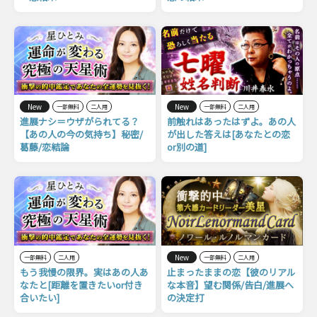
New
New
一部無料
二人用
一部無料
二人用
進展ナシ＝ウザがられてる？
前触れはあったはずよ。あの人
【あの人の今の気持ち】秘密/
が出した答えは[あなたとの恋
葛藤/恋結論
or別の道]
New
一部無料
二人用
一部無料
二人用
もう我慢の限界。実はあの人あ
止まったままの恋【彼のリアル
なたと[距離を置きたいor付き
な本音】望む関係/告白/進展へ
合いたい]
の決定打