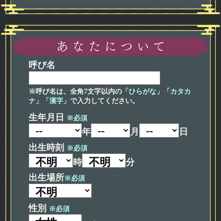
呼び名
※呼び名は、全角7文字以内の
「ひらがな」「カタカ
ナ」「漢字」
で入力してください。
生年月日
※必須
年
月
日
出生時刻
※必須
時
分
出生場所
※必須
性別
※必須