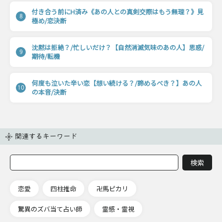
付き合う前にH済み《あの人との真剣交際はもう無理？》見
8
極め/恋決断
沈黙は拒絶？/忙しいだけ？【自然消滅気味のあの人】思惑/
9
期待/転機
何度も泣いた辛い恋【想い続ける？/諦めるべき？】あの人
10
の本音/決断
関連するキーワード
恋愛
四柱推命
卍馬ピカリ
驚異のズバ当て占い師
霊感・霊視