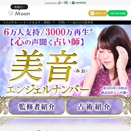
本格占い
『2人の今をハッキリさせます』両想い？ 片想い？⇒あの人の恋本音