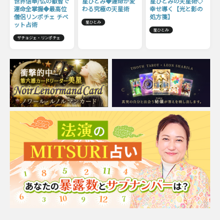
世界信奉/仏の叡智で
星ひとみ◆運命が変
星ひとみの天星術◇
運命全掌握◆最高位
わる究極の天星術
幸せ導く【光と影の
僧侶リンポチェ チベ
処方箋】
星ひとみ
ット占術
星ひとみ
ザチョジェ・リンポチェ