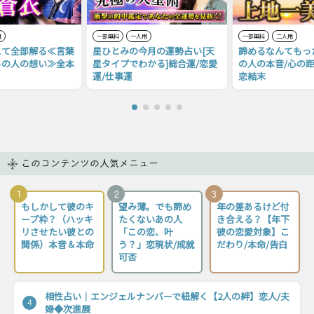
用
一部無料
一人用
一部無料
二人用
えて全部解る≪言葉
星ひとみの今月の運勢占い[天
諦めるなんてもっ
あの人の想い≫全本
星タイプでわかる]総合運/恋愛
の人の本音/心の距
運/仕事運
恋結末
このコンテンツの人気メニュー
1
2
3
もしかして彼のキ
望み薄。でも諦め
年の差あるけど付
ープ枠？（ハッキ
たくないあの人
き合える？【年下
リさせたい彼との
「この恋、叶
彼の恋愛対象】こ
関係）本音＆本命
う？」恋現状/成就
だわり/本命/告白
可否
相性占い｜エンジェルナンバーで紐解く【2人の絆】恋人/夫
4
婦◆次進展