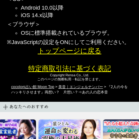
Android 10.0以降
iOS 14.x以降
＜ブラウザ＞
OSに標準搭載されているブラウザ。
※JavaScriptの設定をONにしてご利用ください。
トップページに戻る
特定商取引法に基づく表記
Copyright Rensa Co., Ltd.
このページの無断転用・転記を禁じます。
cocoloni占い館 Moon Top
>
美音｜エンジェルナンバー
> 『2人の今を
ハッキリさせます』両想い？ 片想い？⇒あの人の恋本音
あなたへのおすすめ