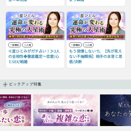
一部無料
二人用
一部無料
二人用
≪星ひとみがガチ占い！≫2人
もう我慢しないで。【先が見え
の全相性◆徹底鑑定〜恋愛/心
ない不倫関係】相手の本音と思
とSEX/結婚
惑/決断
ピックアップ特集