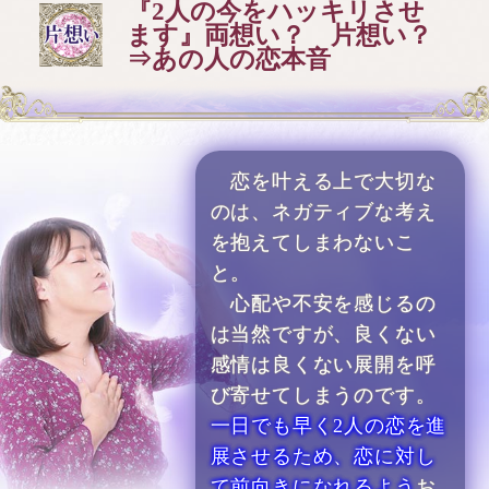
『2人の今をハッキリさせ
ます』両想い？ 片想い？
⇒あの人の恋本音
恋を叶える上で大切な
のは、ネガティブな考え
を抱えてしまわないこ
と。
心配や不安を感じるの
は当然ですが、良くない
感情は良くない展開を呼
び寄せてしまうのです。
一日でも早く2人の恋を進
展させるため、恋に対し
て前向きになれるよう
お