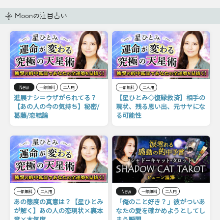
Moonの注目占い
New
一部無料
二人用
一部無料
二人用
進展ナシ＝ウザがられてる？
【星ひとみ◇復縁救済】相手の
【あの人の今の気持ち】秘密/
現状、残る思い出、元サヤにな
葛藤/恋結論
る可能性
New
一部無料
二人用
一部無料
二人用
あの態度の真意は？【星ひとみ
「俺のこと好き？」彼がついあ
が解く】あの人の恋現状×裏本
なたの愛を確かめようとしてし
音×本気度
まう瞬間