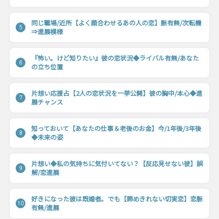
同じ職場/近所【よく顔合わせるあの人の恋】脈有無/次転機
5
⇒進展模様
『怖い。けど知りたい』彼の恋状況◆ライバル有無/あなた
6
の立ち位置
片想い応援占【2人の恋状況を一挙公開】彼の胸中/本心◆進
7
展チャンス
知っておいて【あなたの仕事＆老後のお金】今/1年後/3年後
8
◆未来の姿
片想い◆私の気持ちに気付いてない？【反応見せない彼】誤
9
解/恋進展
好きになった彼は既婚者。でも【諦めきれない切実恋】恋脈
10
有無/進展