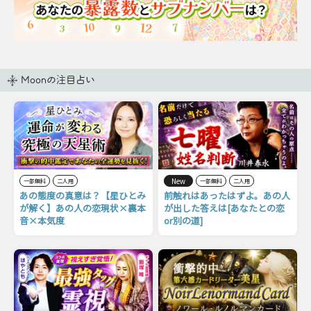
Moonの注目占い
New
一部無料
二人用
一部無料
二人用
あの態度の真意は？【星ひとみ
前触れはあったはずよ。あの人
が解く】あの人の恋現状×裏本
が出した答えは[あなたとの恋
音×本気度
or別の道]