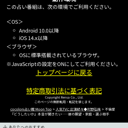
この占い番組は、次の環境でご利用ください。
＜OS＞
Android 10.0以降
iOS 14.x以降
＜ブラウザ＞
OSに標準搭載されているブラウザ。
※JavaScriptの設定をONにしてご利用ください。
トップページに戻る
特定商取引法に基づく表記
Copyright Rensa Co., Ltd.
このページの無断転用・転記を禁じます。
cocoloni占い館 Moon Top
>
人気TVに出演続々◆村野弘味
> 不倫愛
『どうしたいか』本音が聞きたい……彼の願望・家庭・選ぶ相手
あなたへのおすすめ