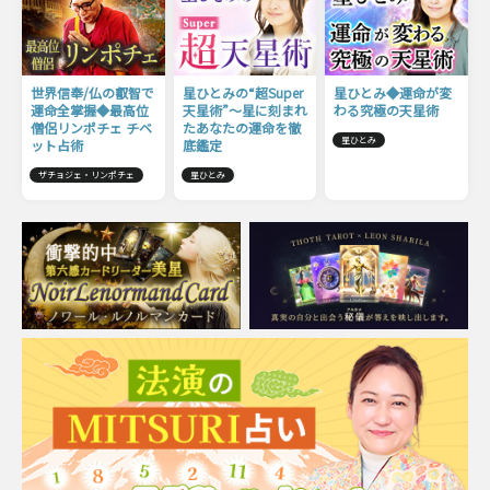
世界信奉/仏の叡智で
星ひとみの“超Super
星ひとみ◆運命が変
運命全掌握◆最高位
天星術”〜星に刻まれ
わる究極の天星術
僧侶リンポチェ チベ
たあなたの運命を徹
星ひとみ
ット占術
底鑑定
ザチョジェ・リンポチェ
星ひとみ