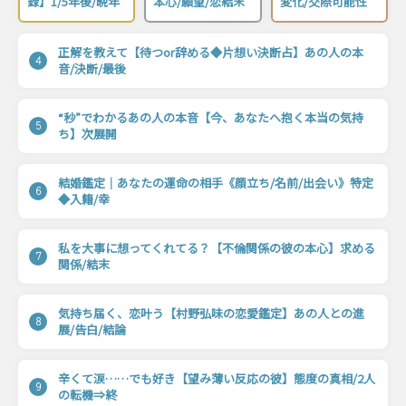
録】1/5年後/晩年
本心/願望/恋結末
変化/交際可能性
正解を教えて【待つor辞める◆片想い決断占】あの人の本
4
音/決断/最後
“秒”でわかるあの人の本音【今、あなたへ抱く本当の気持
5
ち】次展開
結婚鑑定｜あなたの運命の相手《顔立ち/名前/出会い》特定
6
◆入籍/幸
私を大事に想ってくれてる？【不倫関係の彼の本心】求める
7
関係/結末
気持ち届く、恋叶う【村野弘味の恋愛鑑定】あの人との進
8
展/告白/結論
辛くて涙……でも好き【望み薄い反応の彼】態度の真相/2人
9
の転機⇒終