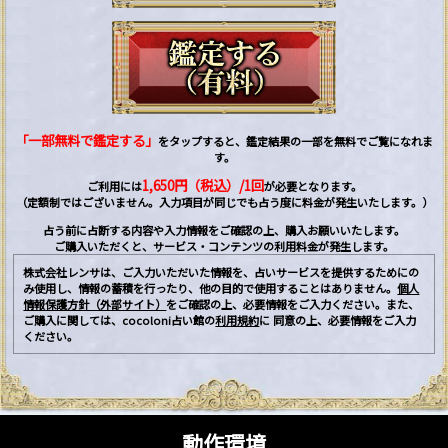
「一部無料で鑑定する」
をタップすると、鑑定結果の一部を無料でご覧になれま
す。
1,650円（税込）/1回
ご利用には
が必要となります。
（定額制ではございません。入力項目が同じでも占う度に料金が発生いたします。）
占う前に占断する内容や入力情報をご確認の上、購入お願いいたします。
ご購入いただくと、サービス・コンテンツの利用料金が発生します。
株式会社レンサは、ご入力いただいた情報を、占いサービスを提供するためにの
み使用し、情報の蓄積を行ったり、他の目的で使用することはありません。
個人
情報保護方針（外部サイト）
をご確認の上、必要情報をご入力ください。また、
ご購入に関しては、cocoloni占い館の
利用規約
に 同意の上、必要情報をご入力
ください。
動作環境