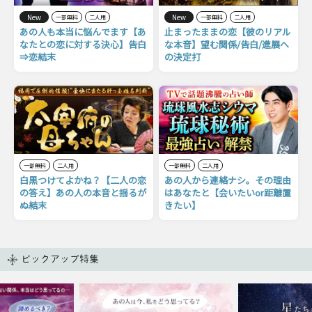
New
New
一部無料
二人用
一部無料
二人用
あの人も本当に悩んでます【あ
止まったままの恋【彼のリアル
なたとの恋に対する決心】告白
な本音】望む関係/告白/進展へ
⇒恋結末
の決定打
一部無料
二人用
一部無料
二人用
白黒つけてよかね？【二人の恋
あの人から連絡ナシ。その理由
の答え】あの人の本音と揺るが
はあなたと【会いたいor距離置
ぬ結末
きたい】
ピックアップ特集