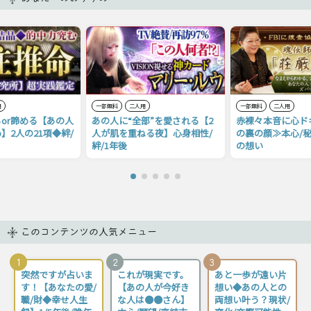
用
一部無料
二人用
一部無料
二人用
or諦める【あの人
あの人に“全部”を愛される【2
赤裸々本音に心ド
】2人の21項◆絆/
人が肌を重ねる夜】心身相性/
の裏の顔≫本心/秘
絆/1年後
の想い
このコンテンツの人気メニュー
1
2
3
突然ですが占いま
これが現実です。
あと一歩が遠い片
す！【あなたの愛/
【あの人が今好き
想い◆あの人との
職/財◆幸せ人生
な人は●●さん】
両想い叶う？現状/