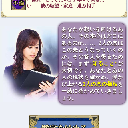
い……彼の願望・家庭・選ぶ相手
あなたが想いを向けるあ
の人。その本心はどこに
あるのか……。2人の恋は
この先どうなっていくの
か。その答えを得るため
には、まず
“知ること”
が
大切です。あなたとあの
人の現状を確かめ、浮か
び上がる
2人の恋の様相
を
一緒に確かめていきまし
ょう。