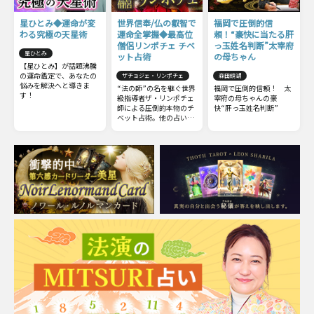
星ひとみ◆運命が変
世界信奉/仏の叡智で
福岡で圧倒的信
わる究極の天星術
運命全掌握◆最高位
頼！“豪快に当たる肝
僧侶リンポチェ チベ
っ玉姓名判断”太宰府
星ひとみ
ット占術
の母ちゃん
【星ひとみ】が話題沸騰
の運命鑑定で、あなたの
ザチョジェ・リンポチェ
森田鏡湖
悩みを解決へと導きま
“法の師”の名を継ぐ世界
福岡で圧倒的信頼！ 太
す！
級指導者ザ・リンポチェ
宰府の母ちゃんの豪
師による圧倒的本物のチ
快“肝っ玉姓名判断”
ベット占術。他の占いと
は一線を画すチベット占
術の極意をお伝えしまし
ょう。