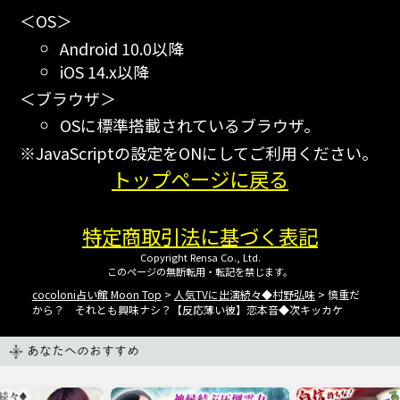
＜OS＞
Android 10.0以降
iOS 14.x以降
＜ブラウザ＞
OSに標準搭載されているブラウザ。
※JavaScriptの設定をONにしてご利用ください。
トップページに戻る
特定商取引法に基づく表記
Copyright Rensa Co., Ltd.
このページの無断転用・転記を禁じます。
cocoloni占い館 Moon Top
>
人気TVに出演続々◆村野弘味
> 慎重だ
から？ それとも興味ナシ？【反応薄い彼】恋本音◆次キッカケ
あなたへのおすすめ