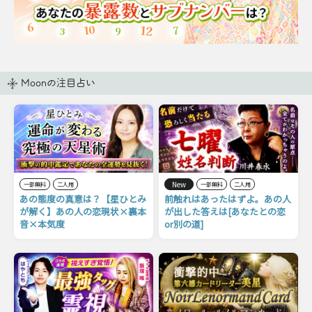
Moonの注目占い
New
一部無料
二人用
一部無料
二人用
あの態度の真意は？【星ひとみ
前触れはあったはずよ。あの人
が解く】あの人の恋現状×裏本
が出した答えは[あなたとの恋
音×本気度
or別の道]