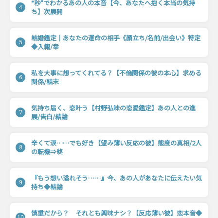
“秒”でわかるあの人の本音【今、あなたへ抱く本当の気持
4
ち】次展開
結婚鑑定｜あなたの運命の相手《顔立ち/名前/出会い》特定
5
◆入籍/幸
私を大事に想ってくれてる？【不倫関係の彼の本心】求める
6
関係/結末
気持ち届く、恋叶う【村野弘味の恋愛鑑定】あの人との進
7
展/告白/結論
辛くて涙……でも好き【望み薄い反応の彼】態度の真相/2人
8
の転機⇒終
『もう想い溢れそう……』今、あの人があなたに伝えたい気
9
持ち◆結論
慎重だから？ それとも興味ナシ？【反応薄い彼】恋本音◆
10