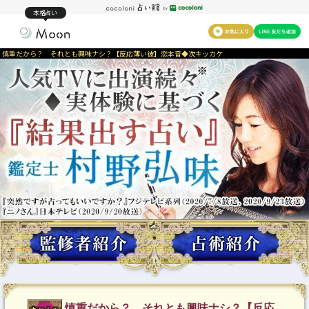
本格占い
慎重だから？ それとも興味ナシ？【反応薄い彼】恋本音◆次キッカケ
慎重だから？ それとも興味ナシ？【反応