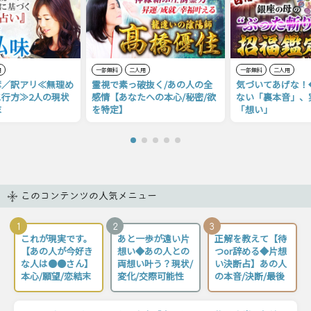
用
一部無料
二人用
一部無料
二人用
奪／訳アリ≪無理め
霊視で素っ破抜く/あの人の全
気づいてあげな！
行方≫2人の現状
感情【あなたへの本心/秘密/欲
ない「裏本音」、
末
を特定】
「想い」
このコンテンツの人気メニュー
1
2
3
これが現実です。
あと一歩が遠い片
正解を教えて【待
【あの人が今好き
想い◆あの人との
つor辞める◆片想
な人は●●さん】
両想い叶う？現状/
い決断占】あの人
本心/願望/恋結末
変化/交際可能性
の本音/決断/最後