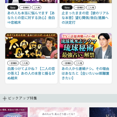
New
New
一部無料
二人用
一部無料
二人用
あの人も本当に悩んでます【あ
止まったままの恋【彼のリアル
なたとの恋に対する決心】告白
な本音】望む関係/告白/進展へ
⇒恋結末
の決定打
一部無料
二人用
一部無料
二人用
白黒つけてよかね？【二人の恋
あの人から連絡ナシ。その理由
の答え】あの人の本音と揺るが
はあなたと【会いたいor距離置
ぬ結末
きたい】
ピックアップ特集