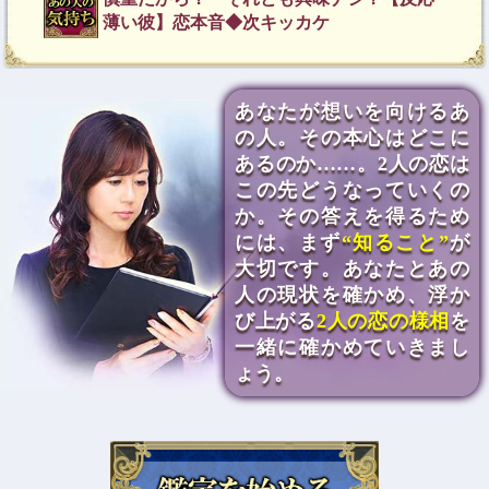
薄い彼】恋本音◆次キッカケ
あなたが想いを向けるあ
の人。その本心はどこに
あるのか……。2人の恋は
この先どうなっていくの
か。その答えを得るため
には、まず
“知ること”
が
大切です。あなたとあの
人の現状を確かめ、浮か
び上がる
2人の恋の様相
を
一緒に確かめていきまし
ょう。