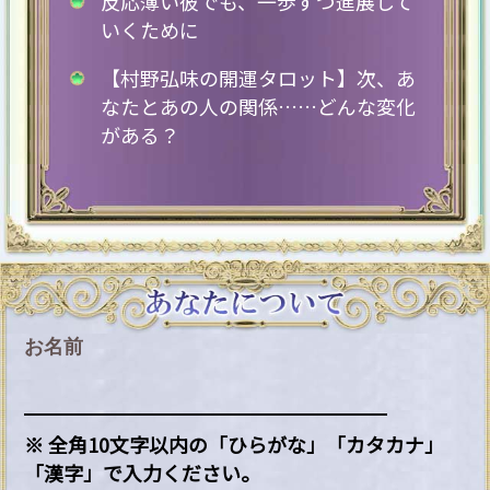
反応薄い彼でも、一歩ずつ進展して
いくために
【村野弘味の開運タロット】次、あ
なたとあの人の関係……どんな変化
がある？
お名前
※ 全角10文字以内の「ひらがな」「カタカナ」
「漢字」で入力ください。