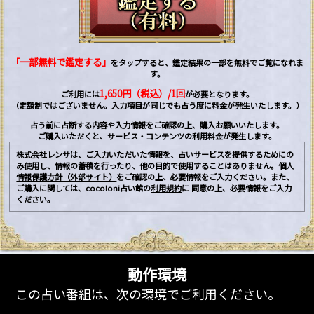
「一部無料で鑑定する」
をタップすると、鑑定結果の一部を無料でご覧になれま
す。
1,650円（税込）/1回
ご利用には
が必要となります。
（定額制ではございません。入力項目が同じでも占う度に料金が発生いたします。）
占う前に占断する内容や入力情報をご確認の上、購入お願いいたします。
ご購入いただくと、サービス・コンテンツの利用料金が発生します。
株式会社レンサは、ご入力いただいた情報を、占いサービスを提供するためにの
み使用し、情報の蓄積を行ったり、他の目的で使用することはありません。
個人
情報保護方針（外部サイト）
をご確認の上、必要情報をご入力ください。また、
ご購入に関しては、cocoloni占い館の
利用規約
に 同意の上、必要情報をご入力
ください。
動作環境
この占い番組は、次の環境でご利用ください。