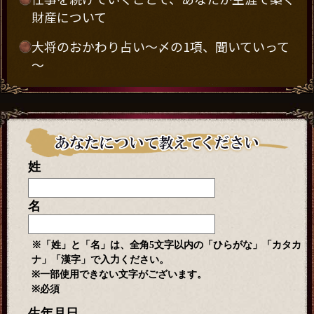
財産について
大将のおかわり占い～〆の1項、聞いていって
～
姓
名
※「姓」と「名」は、
全角5文字以内
の「ひらがな」「カタカ
ナ」「漢字」で入力ください。
※一部使用できない文字がございます。
※必須
生年月日