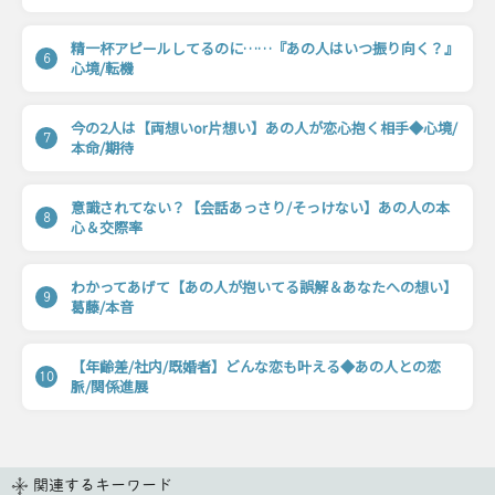
精一杯アピールしてるのに……『あの人はいつ振り向く？』
6
心境/転機
今の2人は【両想いor片想い】あの人が恋心抱く相手◆心境/
7
本命/期待
意識されてない？【会話あっさり/そっけない】あの人の本
8
心＆交際率
わかってあげて【あの人が抱いてる誤解＆あなたへの想い】
9
葛藤/本音
【年齢差/社内/既婚者】どんな恋も叶える◆あの人との恋
10
脈/関係進展
関連するキーワード