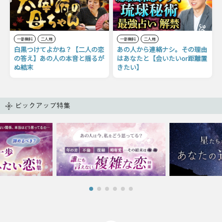
一部無料
二人用
一部無料
二人用
白黒つけてよかね？【二人の恋
あの人から連絡ナシ。その理由
の答え】あの人の本音と揺るが
はあなたと【会いたいor距離置
ぬ結末
きたい】
ピックアップ特集