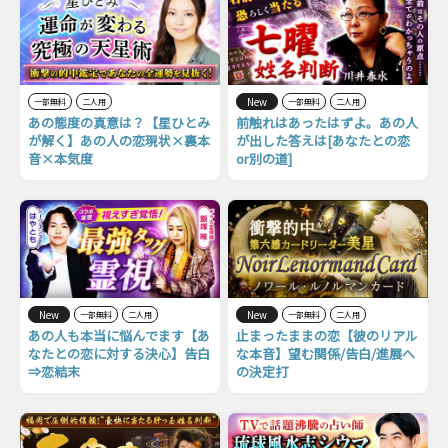
New
一部無料
二人用
一部無料
二人用
あの態度の真意は？【星ひとみ
前触れはあったはずよ。あの人
が解く】あの人の恋現状×裏本
が出した答えは[あなたとの恋
音×本気度
or別の道]
New
New
一部無料
二人用
一部無料
二人用
あの人も本当に悩んでます【あ
止まったままの恋【彼のリアル
なたとの恋に対する決心】告白
な本音】望む関係/告白/進展へ
⇒恋結末
の決定打