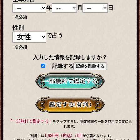
年
月
日
※必須
性別
で占う
※必須
入力した情報を記録しますか？
記録する
記録を削除する
「一部無料で鑑定する」
をタップすると、鑑定結果の一部を無料でご覧にな
れます。
1,980円（税込）/1回
ご利用には
が必要となります。