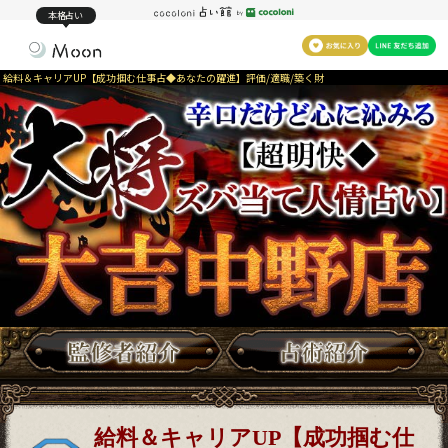
本格占い
給料＆キャリアUP【成功掴む仕事占◆あなたの躍進】評価/適職/築く財
給料＆キャリアUP【成功掴む仕