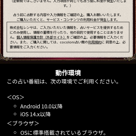
（定額制ではございません。入力項目が同じでも占う度に料金が発生いたしま
す。）
占う前に占断する内容や入力情報をご確認の上、購入お願いいたします。
ご購入いただくと、サービス・コンテンツの利用料金が発生します。
株式会社レンサは、ご入力いただいた情報を、占いサービスを提供するため
にのみ使用し、情報の蓄積を行ったり、他の目的で使用することはありませ
ん。
個人情報保護方針（外部サイト）
をご確認の上、必要情報をご入力くだ
さい。また、ご購入に関しては、cocoloni占い館の
利用規約
に 同意の上、必
要情報をご入力ください。
動作環境
この占い番組は、次の環境でご利用ください。
＜OS＞
Android 10.0以降
iOS 14.x以降
＜ブラウザ＞
OSに標準搭載されているブラウザ。