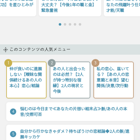
成功】を星ひとみが
大丈夫？【今後1年の職と金】
なたの飛躍叶う仕
緊急霊視
才能/天職
このコンテンツの人気メニュー
1
2
3
仲が良いのに進展
あの人と出会った
私の恋心、届いて
しない【曖昧な関
のは必然？【2人
る？【あの人の恋
係続けるあの人の
が持つ特別な宿
意識と本音】望む
本心】恋心/結論
縁】2人の現状と
関係/決意/次行動
今後
悩むのは今日まで≪あなたの片想い結末占≫脈/あの人の本
4
音/交際可否
自分から行かなきゃダメ？待ちぼうけの恋結論◆2人の脈/進
5
展キッカケ