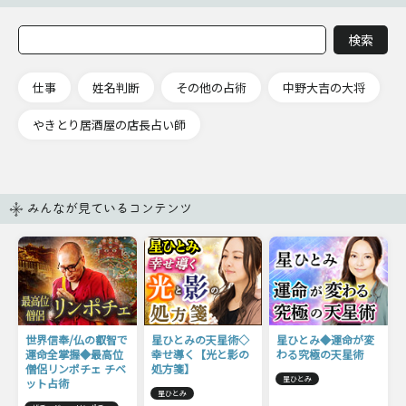
仕事
姓名判断
その他の占術
中野大吉の大将
やきとり居酒屋の店長占い師
みんなが見ているコンテンツ
世界信奉/仏の叡智で
星ひとみの天星術◇
星ひとみ◆運命が変
運命全掌握◆最高位
幸せ導く【光と影の
わる究極の天星術
僧侶リンポチェ チベ
処方箋】
星ひとみ
ット占術
星ひとみ