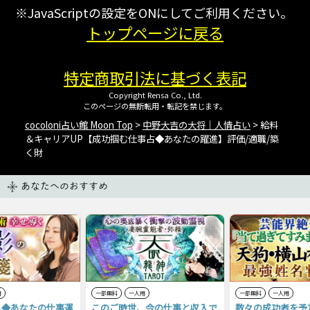
※JavaScriptの設定をONにしてご利用ください。
トップページに戻る
特定商取引法に基づく表記
Copyright Rensa Co., Ltd.
このページの無断転用・転記を禁じます。
cocoloni占い館 Moon Top
>
中野大吉の大将｜人情占い
> 給料
＆キャリアUP【成功掴む仕事占◆あなたの躍進】評価/適職/築
く財
あなたへのおすすめ
用
一部無料
一人用
一部無料
一人用
へ◆あなたの仕事運
このご時世、今の仕事と収入で
数々の成功者を予