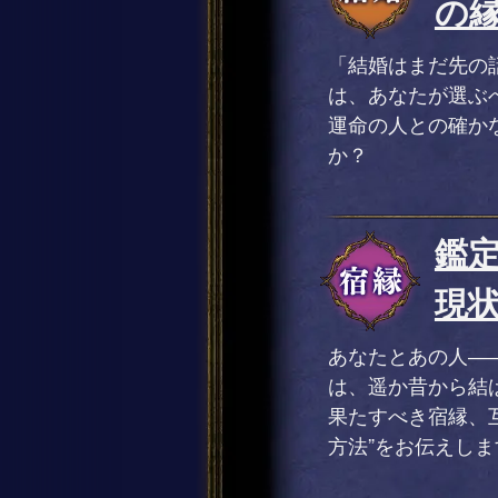
の縁
「結婚はまだ先の
は、あなたが選ぶ
運命の人との確か
か？
鑑定
現状
あなたとあの人―
は、遥か昔から結
果たすべき宿縁、
方法”をお伝えしま