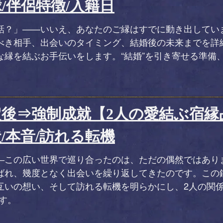
/伴侶特徴/入籍日
話？」——いいえ、あなたのご縁はすでに動き出してい
べき相手、出会いのタイミング、結婚後の未来までを詳
な縁を結ぶお手伝いをします。“結婚”を引き寄せる準備
後⇒強制成就【2人の愛結ぶ宿縁
/本音/訪れる転機
―この広い世界で巡り合ったのは、ただの偶然ではあり
ばれ、幾度となく出会いを繰り返してきたのです。この
互いの想い、そして訪れる転機を明らかにし、2人の関係
す。