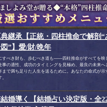
原典継承【正統・四柱推命で解剖“
図”】愛/財/晩年
にすべき財も、歩むべき道も——四柱推命がすべてを映
仕事の適性、成功のタイミングを見極め、最良の未来へ
年まで満ち足りた人生を送るために。あなたの命式が示
す。
撃結婚導く【結婚占い決定版・全2