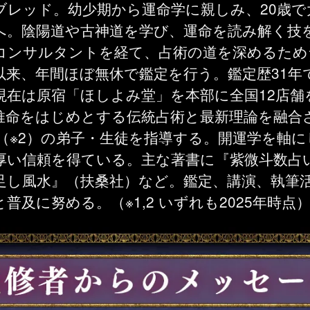
ブレッド。幼少期から運命学に親しみ、20歳で
へ。陰陽道や古神道を学び、運命を読み解く技
コンサルタントを経て、占術の道を深めるため
来、年間ほぼ無休で鑑定を行う。鑑定歴31年で
現在は原宿「ほしよみ堂」を本部に全国12店舗
推命をはじめとする伝統占術と最新理論を融合
上（※2）の弟子・生徒を指導する。開運学を軸
厚い信頼を得ている。主な著書に『紫微斗数占
足し風水』（扶桑社）など。鑑定、講演、執筆
普及に努める。（※1,2 いずれも2025年時点