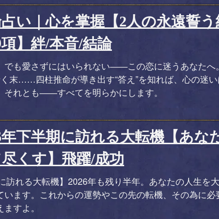
倫占い｜心を掌握【2人の永遠誓う
9項】絆/本音/結論
、でも愛さずにはいられない――この恋に迷うあなたへ
行く末……四柱推命が導き出す“答え”を知れば、心の迷
、それとも――すべてを明らかにします。
26年下半期に訪れる大転機【あな
尽くす】飛躍/成功
期に訪れる大転機】2026年も残り半年。あなたの人生を
ています。これからの運勢やこの先の転機、その為に必
えますよ。