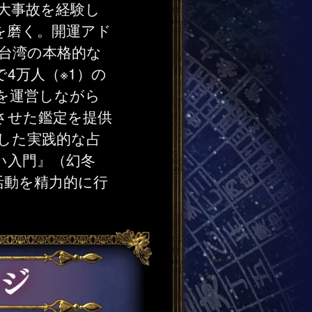
大事故を経験し
を磨く。開運アド
台湾の本格的な
4万人（※1）の
を運営しながら
させた鑑定を提供
にした実践的な占
い入門』（幻冬
活動を精力的に行
）