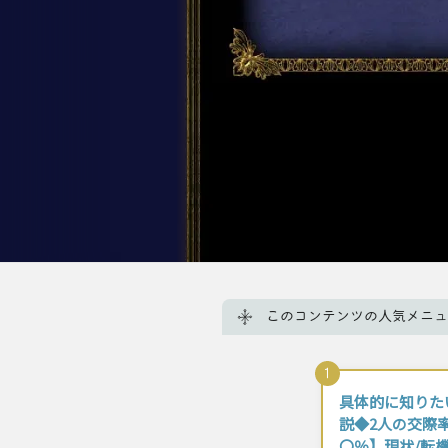
このコンテンツの人気メニュ
1
具体的に知りた
説◆2人の交際
〇％】現状/転機