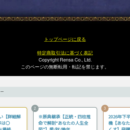
トップページに戻る
特定商取引法に基づく表記
Copyright Rensa Co., Ltd.
このページの無断転用・転記を禁じます。
ー
2
3
い【詳細解
※原典継承【正統・四柱推
2026年
率は〇
命で解剖“あなたの人生全
機【あなた
/最終
図”】愛/財/晩年
くす】飛躍