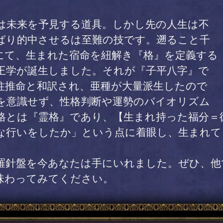
未来を予見する道具。しかし先の人生は不
ばり的中させるは至難の技です。遡ること千
にて、生まれた宿命を紐解き『格』を定義する
王学が誕生しました。それが『子平八字』で
柱推命と和訳され、亜種が大量派生したので
を意識せず、性格判断や運勢のバイオリズム
格とは『霊格』であり、【生まれ持った福分＝
な行いをしたか」という点に着眼し、生まれて
針盤を今あなたは手にいれました。ぜひ、他
味わってみてください。