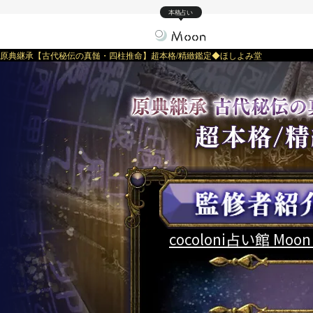
本格占い
原典継承【古代秘伝の真髄・四柱推命】超本格/精緻鑑定◆ほしよみ堂
cocoloni占い館 Moon