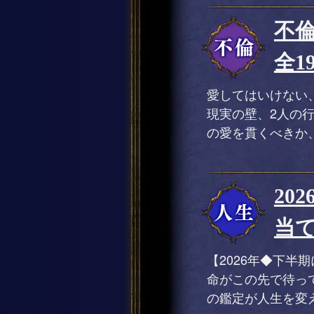
不
全1
愛してはいけない
現実の壁、2人の
の愛を貫くべきか
20
当て
【2026年◆下半
命がこの先で待っ
の鑑定が人生を変