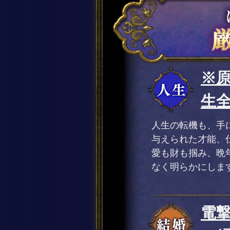
※
生全
人生の転機も、手
与えられた才能、
愛も財も掴み、晩
なく明らかにしま
電