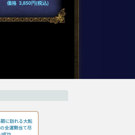
価格 3,850円(税込)
下半期に訪れる大転
の全運勢当て尽
/成功